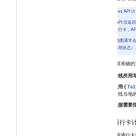
选择交通工具类型
选择路由矩阵选项
注意
：Routes AP
Routes AP
迁移
定任何通行卡，AP
为什么要迁移到 Routes API？
从 Directions API 或 Distance Matrix API
Google 地
迁移
认处于启用状态）
从路由预览迁移到 Google
Analytics（分析）
如需获得准确的
实用程序
路线所用
多段线解码器实用程序
使用 (
Tol
路线当地
根据需要
使用通行卡
如需使用通行卡