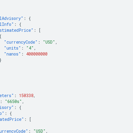
lAdvisory"
:
{
lInfo"
:
{
stimatedPrice"
:
[
{
"currencyCode"
:
"USD"
,
"units"
:
"4"
,
"nanos"
:
400000000
}
eters"
:
150338
,
:
"6650s"
,
isory"
:
{
o"
:
{
atedPrice"
:
[
urrencyCode"
:
"USD"
,