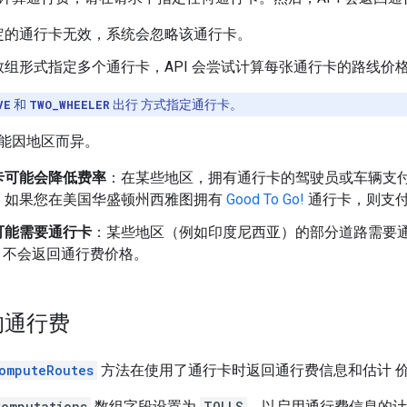
定的通行卡无效，系统会忽略该通行卡。
数组形式指定多个通行卡，API 会尝试计算每张通行卡的路线价
VE
和
TWO_WHEELER
出行 方式指定通行卡。
能因地区而异。
卡可能会降低费率
：在某些地区，拥有通行卡的驾驶员或车辆支
，如果您在美国华盛顿州西雅图拥有
Good To Go!
通行卡，则支付
可能需要通行卡
：某些地区（例如印度尼西亚）的部分道路需要
I 不会返回通行费价格。
的通行费
omputeRoutes
方法在使用了通行卡时返回通行费信息和估计 
Computations
数组字段设置为
TOLLS
，以启用通行费信息的计