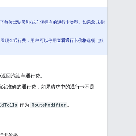
反映了每位驾驶员和/或车辆拥有的通行卡类型。如果您 未指
查看现金通行费，用户 可以停用
查看通行卡价格
选项（默
会返回汽油车通行费。
卡来确定准确的通行费，如果请求中的通行卡不是
idTolls
作为
RouteModifier
。
行卡价格。