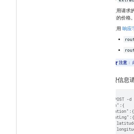
使用请求
用的价格
使用
响应
rou
rou
注意
：
通行费信息
curl -X POST -d
  "origin":{
    "location":{
      "latLng":
        "latitud
        "longitu