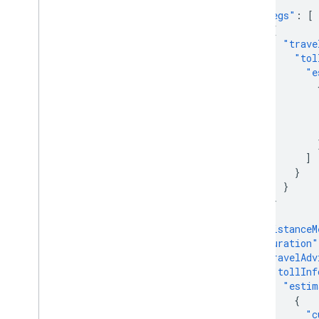
{
"legs"
:
[
{
"trave
"tol
"e
]
}
}
}
],
"distanceM
"duration"
"travelAdv
"tollInf
"estim
{
"c