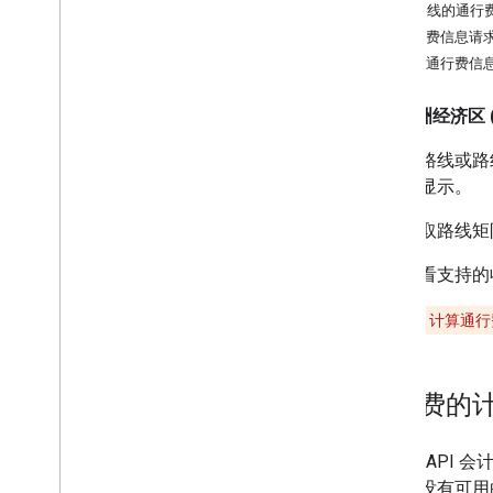
路线的用途
计算路线的通行
查询路线
通行费信息请
请求其他路由类型
包含通行费信
根据车辆类型自定义路线
设置沿途航点
欧洲经济区 (
选择路况选项
在计算路线或路
选择其他路线选项
的币种显示。
可用的路线选项
获取路线令牌
如需获取路线矩
计算通行费
指定要避免的路线特征
如需查看支持的
请求路线多段线
请求本地化的值
**注意**
：
计算通行
请求天桥和狭窄道路
通行费的
计算路线矩阵
计算路线矩阵概览
路由矩阵的用途
Routes 
获取路由矩阵
定路线没有可用的