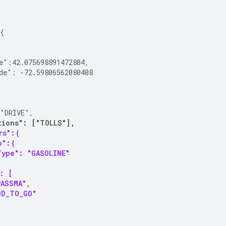
{
{
e":42.075698891472804,
de": -72.59806562080408
 "DRIVE",
tions": ["TOLLS"],
rs":{
o":{
Type": "GASOLINE"
": [
PASSMA",
OD_TO_GO"