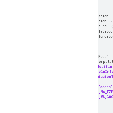
      }
    }
  },
  "destination":
    "location":{
      "latLng":
        "latitud
        "longitu
      }
    }
  },
  "travelMode":
"extraComputa
  "routeModifie
    "vehicleInf
      "emission
    },
    "tollPasses
      "US_MA_EZ
      "US_WA_GO
    ]
  }
}' \