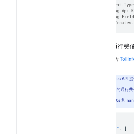
-H 'Content-Type
-H 'X-Goog-Api-K
-H 'X-Goog-Field
'https://routes.
包含通行费
响应包含
TollInf
费信息。
注意
：Routes A
商用车辆的通行费
如果
units
和
nan
{
"routes"
:
[