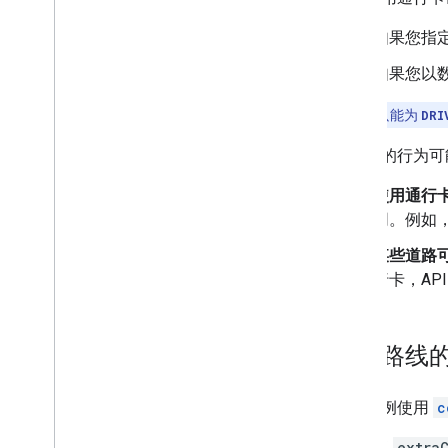
如果您指
如果您以
注意
：
您只能为
DRI
通行卡的行为可
使用通行
同。例如
某些道路
行卡，AP
计算路线
以下示例使用
c
将
extra