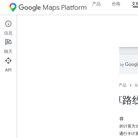
产品
价格
文
Maps Platform
Web Services
Routes API
信息
指南
参考文档
资源
聊天
API
Routes API
首页
产品
G
试用 Compute Routes 演示版
计算路
设置
设置 Routes API
本页内容
计算路由
通行费的计算方
计算路线概览
使用通行卡计