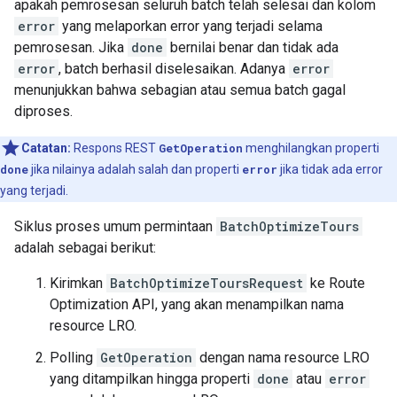
apakah pemrosesan seluruh batch telah selesai dan kolom
error
yang melaporkan error yang terjadi selama
pemrosesan. Jika
done
bernilai benar dan tidak ada
error
, batch berhasil diselesaikan. Adanya
error
menunjukkan bahwa sebagian atau semua batch gagal
diproses.
Catatan:
Respons REST
GetOperation
menghilangkan properti
done
jika nilainya adalah salah dan properti
error
jika tidak ada error
yang terjadi.
Siklus proses umum permintaan
BatchOptimizeTours
adalah sebagai berikut:
Kirimkan
BatchOptimizeToursRequest
ke Route
Optimization API, yang akan menampilkan nama
resource LRO.
Polling
GetOperation
dengan nama resource LRO
yang ditampilkan hingga properti
done
atau
error