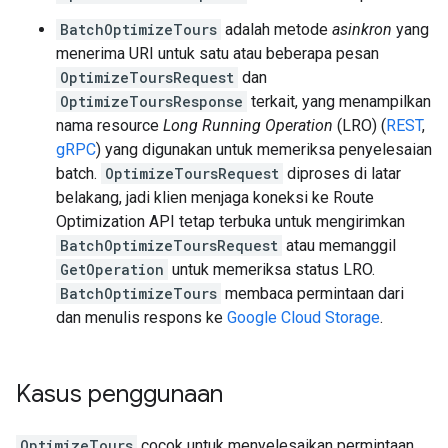
BatchOptimizeTours
adalah metode
asinkron
yang
menerima URI untuk satu atau beberapa pesan
OptimizeToursRequest
dan
OptimizeToursResponse
terkait, yang menampilkan
nama resource
Long Running Operation
(LRO) (
REST
,
gRPC
) yang digunakan untuk memeriksa penyelesaian
batch.
OptimizeToursRequest
diproses di latar
belakang, jadi klien menjaga koneksi ke Route
Optimization API tetap terbuka untuk mengirimkan
BatchOptimizeToursRequest
atau memanggil
GetOperation
untuk memeriksa status LRO.
BatchOptimizeTours
membaca permintaan dari
dan menulis respons ke
Google Cloud Storage
.
Kasus penggunaan
OptimizeTours
cocok untuk menyelesaikan permintaan