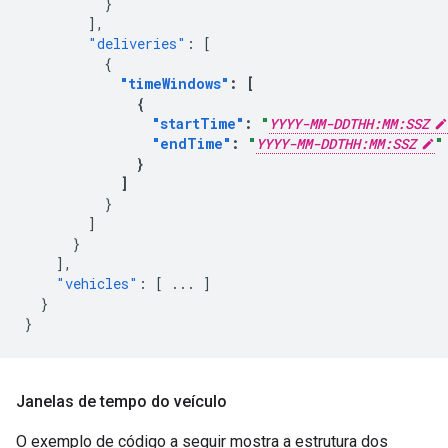
}
],
"deliveries"
:
[
{
"timeWindows"
:
[
{
"startTime"
:
"
YYYY-MM-DDTHH:MM:SSZ
"endTime"
:
"
YYYY-MM-DDTHH:MM:SSZ
"
}
]
}
]
}
],
"vehicles"
:
[
...
]
}
}
Janelas de tempo do veículo
O exemplo de código a seguir mostra a estrutura dos