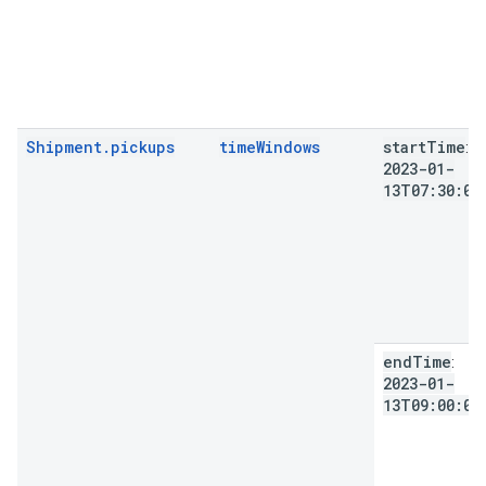
Shipment.pickups
timeWindows
start
Time
:
2023-01-
13T07:30:00
end
Time
:
2023-01-
13T09:00:00