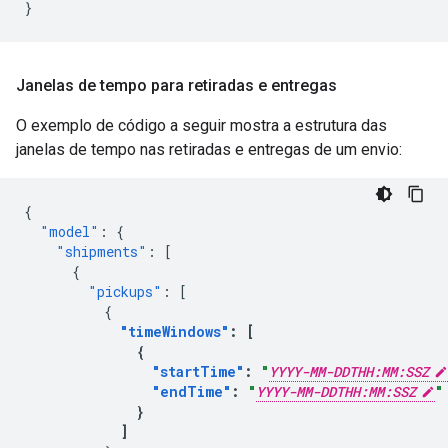
}
Janelas de tempo para retiradas e entregas
O exemplo de código a seguir mostra a estrutura das
janelas de tempo nas retiradas e entregas de um envio:
{
"model"
:
{
"shipments"
:
[
{
"pickups"
:
[
{
"timeWindows"
:
[
{
"startTime"
:
"
YYYY-MM-DDTHH:MM:SSZ
"endTime"
:
"
YYYY-MM-DDTHH:MM:SSZ
"
}
]