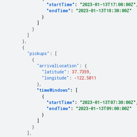
"startTime"
:
"2023-01-13T17:00:00Z"
"endTime"
:
"2023-01-13T18:30:00Z"
}
]
}
]
},
{
"pickups"
:
[
{
"arrivalLocation"
:
{
"latitude"
:
37.7359
,
"longitude"
:
-122.5011
},
"timeWindows"
:
[
{
"startTime"
:
"2023-01-13T07:30:00Z"
"endTime"
:
"2023-01-13T09:00:00Z"
}
]
}
],