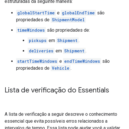
estruturadas da seguinte maneira:
globalStartTime
e
globalEndTime
são
propriedades de
ShipmentModel
timeWindows
são propriedades de:
pickups
em
Shipment
.
deliveries
em
Shipment
.
startTimeWindows
e
endTimeWindows
são
propriedades de
Vehicle
.
Lista de verificação do Essentials
A lista de verificação a seguir descreve o conhecimento
essencial que evita possíveis erros relacionados a
intervalos de tempo. Essa lista pode ajudar você a validar