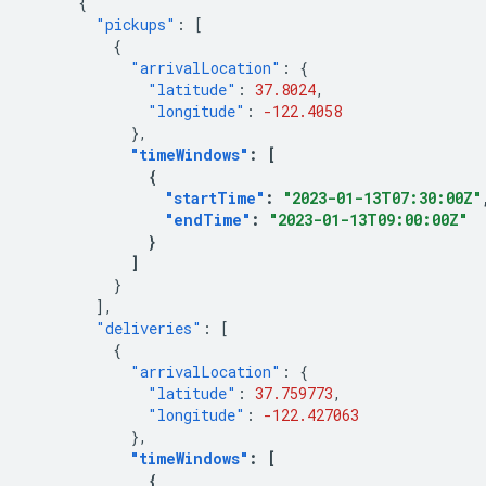
{
"pickups"
:
[
{
"arrivalLocation"
:
{
"latitude"
:
37.8024
,
"longitude"
:
-122.4058
},
"timeWindows"
:
[
{
"startTime"
:
"2023-01-13T07:30:00Z"
"endTime"
:
"2023-01-13T09:00:00Z"
}
]
}
],
"deliveries"
:
[
{
"arrivalLocation"
:
{
"latitude"
:
37.759773
,
"longitude"
:
-122.427063
},
"timeWindows"
:
[
{