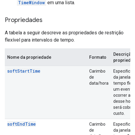
TimeWindow
em uma lista.
Propriedades
A tabela a seguir descreve as propriedades de restrição
flexível para intervalos de tempo.
Descrição
Nome da propriedade
Formato
proprieda
softStartTime
Carimbo
Especifica o
de
da janela d
data/hora
tempo flexí
um evento
ocorrer ant
desse horár
será cobra
custo.
softEndTime
Carimbo
Especifica 
de
da janela d