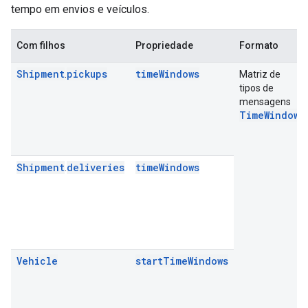
tempo em envios e veículos.
Com filhos
Propriedade
Formato
Shipment
pickups
timeWindows
.
Matriz de
tipos de
mensagens
TimeWindow
.
Shipment
deliveries
timeWindows
.
Vehicle
startTimeWindows