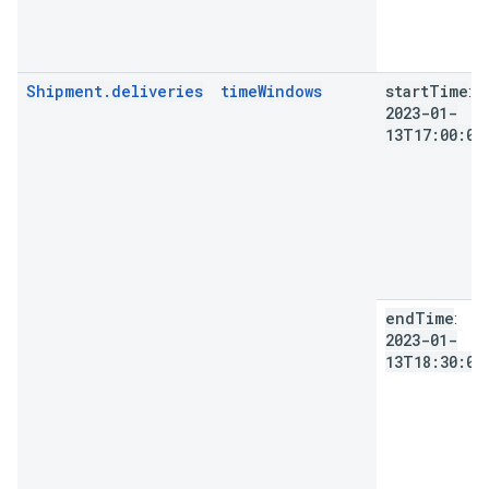
Shipment.deliveries
timeWindows
start
Time
:
2023-01-
13T17:00:00
end
Time
:
2023-01-
13T18:30:00