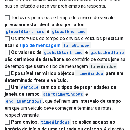
sua solicitação e resolver problemas na resposta.
Todos os períodos de tempo de envio e do veículo
precisam estar dentro dos períodos
globalStartTime
e
globalEndTime
.
Os intervalos de tempo de envios e veículos
precisam
usar o
tipo de mensagem
TimeWindow
.
Os valores de
globalStartTime
e
globalEndTime
são carimbos de data/hora
, ao contrário de outras janelas
de tempo que usam o tipo de mensagem
TimeWindow
.
É possível ter vários objetos
TimeWindow
para um
determinado frete e veículo.
Um
Vehicle
tem dois tipos de propriedades de
janela de tempo
:
startTimeWindows
e
endTimeWindows
, que definem
um intervalo de tempo
em que um veículo deve começar e terminar as rotas,
respectivamente.
Para envios,
timeWindows
se aplica apenas ao
horário de início de uma retirada ou entrega
. A duração