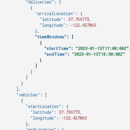
"deliveries"
:
[
{
"arrivalLocation"
:
{
"latitude"
:
37.759773
,
"longitude"
:
-122.427063
},
"timeWindows"
:
[
{
"startTime"
:
"2023-01-13T17:00:00Z"
"endTime"
:
"2023-01-13T18:30:00Z"
}
]
}
]
}
],
"vehicles"
:
[
{
"startLocation"
:
{
"latitude"
:
37.759773
,
"longitude"
:
-122.427063
},
"endLocation"
:
{