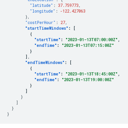
"latitude"
:
37.759773
,
"longitude"
:
-122.427063
},
"costPerHour"
:
27
,
"startTimeWindows"
:
[
{
"startTime"
:
"2023-01-13T07:00:00Z"
,
"endTime"
:
"2023-01-13T07:15:00Z"
}
]
"endTimeWindows"
:
[
{
"startTime"
:
"2023-01-13T18:45:00Z"
,
"endTime"
:
"2023-01-13T19:00:00Z"
}
]
}
]
}
}