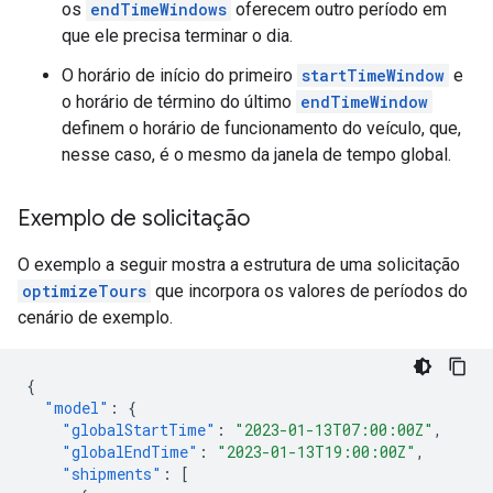
os
endTimeWindows
oferecem outro período em
que ele precisa terminar o dia.
O horário de início do primeiro
startTimeWindow
e
o horário de término do último
endTimeWindow
definem o horário de funcionamento do veículo, que,
nesse caso, é o mesmo da janela de tempo global.
Exemplo de solicitação
O exemplo a seguir mostra a estrutura de uma solicitação
optimizeTours
que incorpora os valores de períodos do
cenário de exemplo.
{
"model"
:
{
"globalStartTime"
:
"2023-01-13T07:00:00Z"
,
"globalEndTime"
:
"2023-01-13T19:00:00Z"
,
"shipments"
:
[