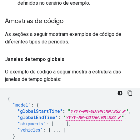
definidos no cenário de exemplo.
Amostras de código
As seções a seguir mostram exemplos de código de
diferentes tipos de períodos.
Janelas de tempo globais
O exemplo de código a seguir mostra a estrutura das
janelas de tempo globais:
{
"model"
:
{
"globalStartTime"
:
"
YYYY-MM-DDTHH:MM:SSZ
"
,
"globalEndTime"
:
"
YYYY-MM-DDTHH:MM:SSZ
"
,
"shipments"
:
[
...
],
"vehicles"
:
[
...
]
}