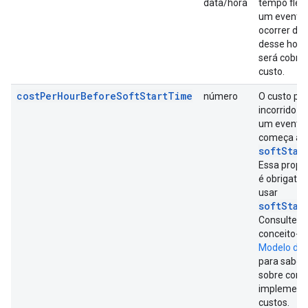
data/hora
tempo flexí
um evento
ocorrer dep
desse horár
será cobra
custo.
costPerHourBeforeSoftStartTime
número
O custo por
incorrido 
um evento
começa an
softStar
Essa propr
é obrigatór
usar
softStar
Consulte o
conceito-c
Modelo de 
para saber
sobre com
implement
custos.