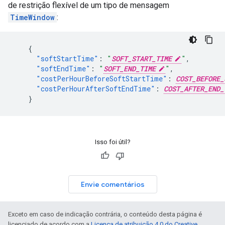
de restrição flexível de um tipo de mensagem
TimeWindow
:
{
"softStartTime"
:
"
SOFT_START_TIME
"
,
"softEndTime"
:
"
SOFT_END_TIME
"
,
"costPerHourBeforeSoftStartTime"
:
COST_BEFORE_
"costPerHourAfterSoftEndTime"
:
COST_AFTER_END_
}
Isso foi útil?
Envie comentários
Exceto em caso de indicação contrária, o conteúdo desta página é
licenciado de acordo com a
Licença de atribuição 4.0 do Creative