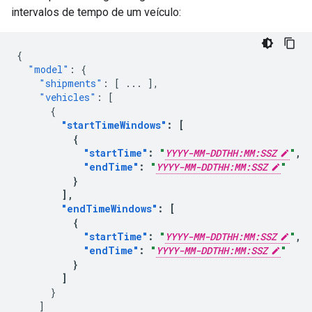
intervalos de tempo de um veículo:
{
"model"
:
{
"shipments"
:
[
...
],
"vehicles"
:
[
{
"startTimeWindows"
:
[
{
"startTime"
:
"
YYYY-MM-DDTHH:MM:SSZ
"
,
"endTime"
:
"
YYYY-MM-DDTHH:MM:SSZ
"
}
],
"endTimeWindows"
:
[
{
"startTime"
:
"
YYYY-MM-DDTHH:MM:SSZ
"
,
"endTime"
:
"
YYYY-MM-DDTHH:MM:SSZ
"
}
]
}
]