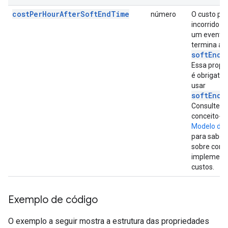
costPerHourAfterSoftEndTime
número
O custo por
incorrido 
um evento
termina ap
softEndT
Essa propr
é obrigatór
usar
softEndT
Consulte o
conceito-c
Modelo de 
para saber
sobre com
implement
custos.
Exemplo de código
O exemplo a seguir mostra a estrutura das propriedades