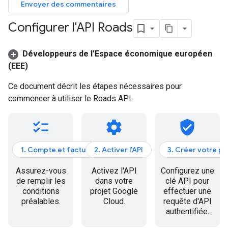
Envoyer des commentaires
Configurer l'API Roads
Développeurs de l'Espace économique européen
(EEE)
Ce document décrit les étapes nécessaires pour
commencer à utiliser le
Roads API
.
checklist
settings
verified_user
1. Compte et facturation
2. Activer l'API
3. Créer votre p
Assurez-vous
Activez l'API
Configurez une
de remplir les
dans votre
clé API pour
conditions
projet Google
effectuer une
préalables.
Cloud.
requête d'API
authentifiée.