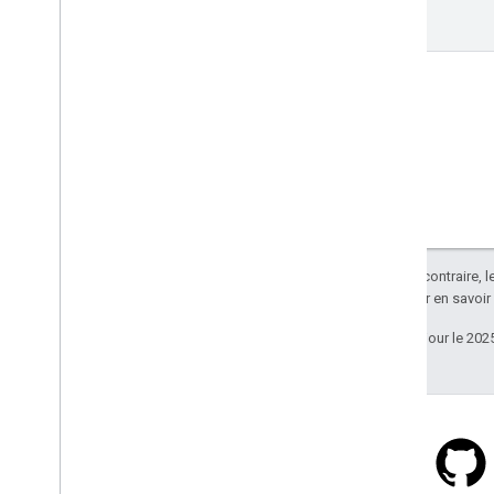
list
Sauf indication contraire, 
Apache 2.0
. Pour en savoir
Dernière mise à jour le 202