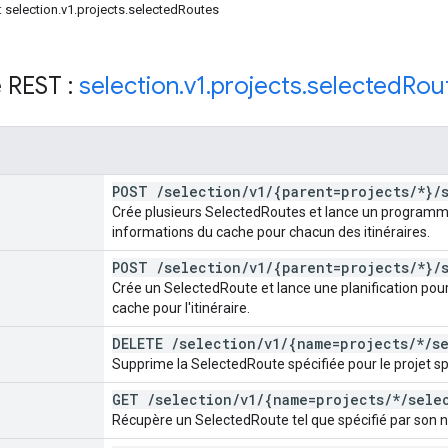
 selection.v1.projects.selectedRoutes
 REST :
selection
.
v1
.
projects
.
selected
Rou
POST
/
selection
/
v1
/
{parent=projects
/
*}
/
Crée plusieurs SelectedRoutes et lance un programm
informations du cache pour chacun des itinéraires.
POST
/
selection
/
v1
/
{parent=projects
/
*}
/
Crée un SelectedRoute et lance une planification pou
cache pour l'itinéraire.
DELETE
/
selection
/
v1
/
{name=projects
/
*
/
s
Supprime la SelectedRoute spécifiée pour le projet sp
GET
/
selection
/
v1
/
{name=projects
/
*
/
sele
Récupère un SelectedRoute tel que spécifié par son 