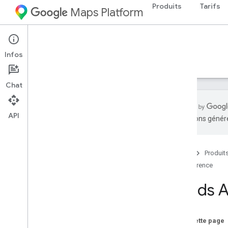
Produits
Tarifs
Maps Platform
Roads Management Insights
Infos
Guides
Référence
Ressources
Chat
API
traductions généré
Documentation de référence sur REST
Aperçu
Accueil
Produit
selection
.
v1
.
projects
.
selected
Routes
Référence
Documentation de référence sur le RPC
Roads A
Sur cette page