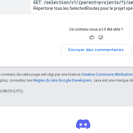
GET
/
selection
/
v1
/
{parent=projects
/
*}
/
s
Répertorie tous les SelectedRoutes pour le projet spé
Ce contenu vous a-t-il été utile ?
Envoyer des commentaires
le contenu de cette page est régi par une licence
Creative Commons Attribution
 plus, consultez les
Règles du site Google Developers
. Java est une marque dé
5/08/29 (UTC).