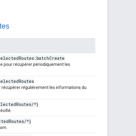
tes
selected
Routes:batch
Create
e pour récupérer périodiquement les
selected
Routes
r récupérer régulièrement les informations du
elected
Routes
/
*}
écifié.
cted
Routes
/
*}
nom.