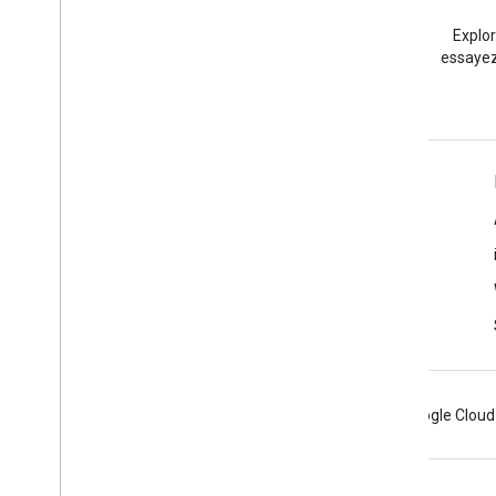
Stack Overflow
Posez une question sous le
Explo
tag google-maps.
essayez
En savoir plus
Questions fréquentes
Sélecteur d'API
Bonnes pratiques de sécurité pour les API
Optimiser l'utilisation des services Web
Android
Chrome
Firebase
Google Cloud