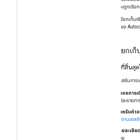
อายุแล้วจะถูกเรียก
ระบบจะเรียกเก็บเง
เฉพาะคำขอ Autoco
การเรียกเก
เซสชันที่สิ้น
สำหรับเซสชันการเต
คำขอการเต
แต่ละรายกา
สำหรับคำขอ
ใช้งานเซสชั
รายละเอียด
ด้วย