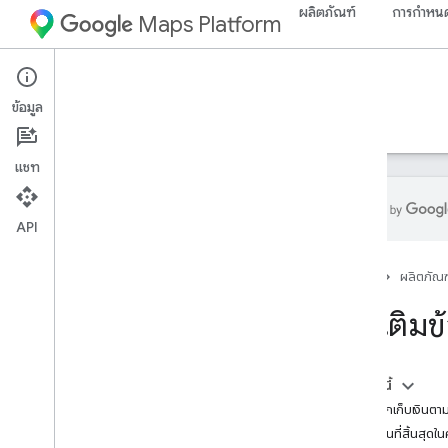
ผลิตภัณฑ์
การกำหนด
Maps Platform
Web Services
Places API
ข้อมูล
คำแนะนำ
ข้อมูลอ้างอิง
ทรัพยากร
รุ่นเดิม
แชท
API
Places API
หน้าแรก
ผลิตภัณฑ
ภาพรวม
รหัสสถานที่
การเติมข
ไอคอนสถานที่
ตั้งค่า
ในหน้านี้
ตั้งค่า Places API
การเรียกเก็บเงินตา
เซสชันที่สิ้นสุด