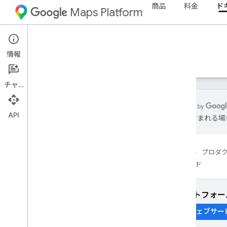
商品
料金
ド
Maps Platform
Web Services
Places API
情報
ガイド
リファレンス
リソース
従来の設定
チャット
API
誤りが含まれる場
Places API
概要
ホーム
プロダ
プレイス ID
ガイド
プレイス アイコン
設定
プラットフォー
Places API を設定する
ウェブサー