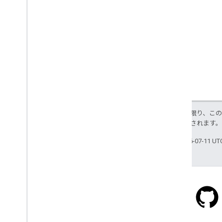
特に記載のない限り、こ
により使用許諾されます
最終更新日 2026-07-11 U
Stack Overflow