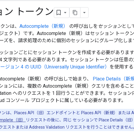
ョン トークン
ークンは、
Autocomplete（新規）
の呼び出しを
セッション
とし
ェクト）です。Autocomplete（新規）はセッション ト
ーズを、請求処理のために個別のセッションにグループ化しま
ッションごとにセッション トークンを作成する必要があります。
e64 文字列である必要があります。セッション トークンは任意の
ージョン 4 の UUID（Universally Unique Identifier）
を使用する
utocomplete（新規）の呼び出しで始まり、
Place Details（
ンには、複数の Autocomplete（新規）クエリを含めることがで
 Validation へのリクエストを 1 回行うことができます。セッ
 Cloud コンソール プロジェクトに属している必要があります。
は、Places API（旧）エンドポイントと Places API（新規）または A
complete（旧）
リクエストの後に、同じ セッションで Place Detai
規）リクエストまたは Address Validation リクエストを行うことはできません