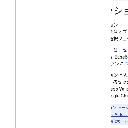
Places API（新規）
Places API（新規）を使用する
セッシ
プレイスデータを使用する（新機能）
セッション トークンを使用する
セッション ト
セッション トークンについて
列（またはオブジ
セッション トークンの使用
エリと選択フェ
オートコンプリート（新機能）とセ
ッションの料金
ユーザーは、セ
経路沿いを検索
で安全な Bas
AI による要約
ン トークンに
バ
Google マップへのリンク
不適切なコンテンツの報告
セッションは A
クライアント ライブラリ
します。各セッショ
は Address
同じ Google
注:
セッション トークン
たとえば、
Place Auto
Place Details（新