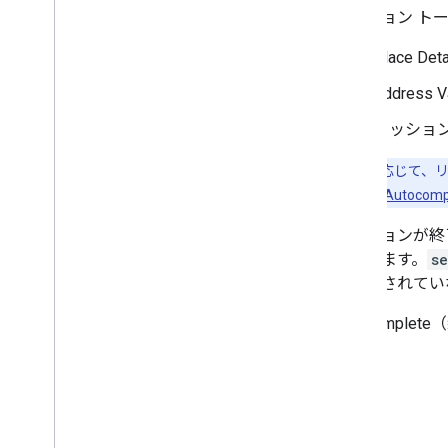
セッション ト
Place 
Address
セッショ
注:
必要に応じて、リ
金され、
SKU: Autocomp
セッションが終
があります。
s
が指定されてい
Autocomp
い。