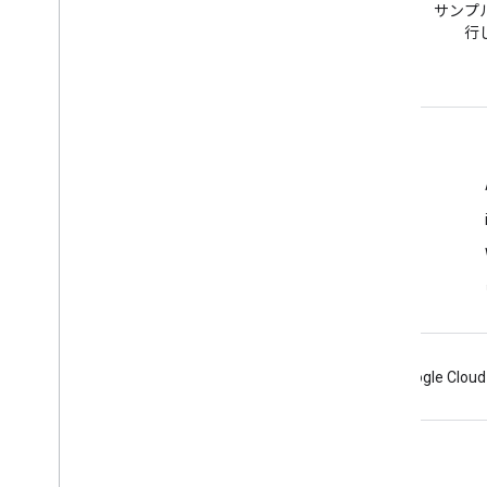
google-maps タグで質問でき
サンプ
ます。
行
詳細
よくある質問
API Picker
Place ID Finder
Android
Chrome
Firebase
Google Cloud
利用規約
プライバシー
Manage cookies