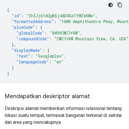
{
"id"
:
"ChIJj61dQgK6j4AR4GeTYWZsKWw"
,
"formattedAddress"
:
"1600 Amphitheatre Pkwy, Mount
"plusCode"
:
{
"globalCode"
:
"849VCWC7+RW"
,
"compoundCode"
:
"CWC7+RW Mountain View, CA, USA"
},
"displayName"
:
{
"text"
:
"Googleplex"
,
"languageCode"
:
"en"
}
}
Mendapatkan deskriptor alamat
Deskripsi alamat memberikan informasi relasional tentang
lokasi suatu tempat, termasuk bangunan terkenal di sekitar
dan area yang mencakupnya.