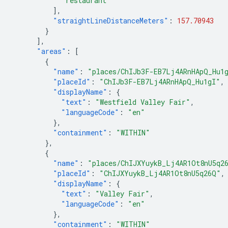
"restaurant"
],
"straightLineDistanceMeters"
:
157.70943
}
],
"areas"
:
[
{
"name"
:
"places/ChIJb3F-EB7Lj4ARnHApQ_Hu1
"placeId"
:
"ChIJb3F-EB7Lj4ARnHApQ_Hu1gI"
,
"displayName"
:
{
"text"
:
"Westfield Valley Fair"
,
"languageCode"
:
"en"
},
"containment"
:
"WITHIN"
},
{
"name"
:
"places/ChIJXYuykB_Lj4AR1Ot8nU5q2
"placeId"
:
"ChIJXYuykB_Lj4AR1Ot8nU5q26Q"
,
"displayName"
:
{
"text"
:
"Valley Fair"
,
"languageCode"
:
"en"
},
"containment"
:
"WITHIN"