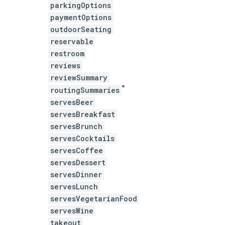
parkingOptions
paymentOptions
outdoorSeating
reservable
restroom
reviews
reviewSummary
*
routingSummaries
servesBeer
servesBreakfast
servesBrunch
servesCocktails
servesCoffee
servesDessert
servesDinner
servesLunch
servesVegetarianFood
servesWine
takeout