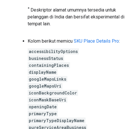
*
Deskriptor alamat umumnya tersedia untuk
pelanggan di India dan bersifat eksperimental di
tempat lain.
Kolom berikut memicu
SKU Place Details Pro
:
accessibilityOptions
businessStatus
containingPlaces
displayName
googleMapsLinks
googleMapsUri
iconBackgroundColor
iconMaskBaseUri
openingDate
primaryType
primaryTypeDisplayName
pureServiceAreaBusiness