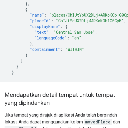
},
{
"name"
:
"places/ChIJtYoUX2DLj4ARKoKOb1G0C
"placeId"
:
"ChIJtYoUX2DLj4ARKoKOb1G0CpM"
,
"displayName"
:
{
"text"
:
"Central San Jose"
,
"languageCode"
:
"en"
},
"containment"
:
"WITHIN"
}
]
}
}
Mendapatkan detail tempat untuk tempat
yang dipindahkan
Jika tempat yang dirujuk di aplikasi Anda telah berpindah
lokasi, Anda dapat menggunakan kolom
movedPlace
dan