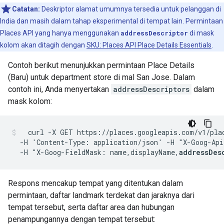
Catatan:
Deskriptor alamat umumnya tersedia untuk pelanggan di
India dan masih dalam tahap eksperimental di tempat lain. Permintaan
Places API yang hanya menggunakan
addressDescriptor
di mask
kolom akan ditagih dengan
SKU: Places API Place Details Essentials
.
Contoh berikut menunjukkan permintaan Place Details
(Baru) untuk department store di mal San Jose. Dalam
contoh ini, Anda menyertakan
addressDescriptors
dalam
mask kolom:
  curl -X GET https://places.googleapis.com/v1/pla
  -H 'Content-Type: application/json' -H "X-Goog-Api
  -H "X-Goog-FieldMask: name,displayName,
addressDes
Respons mencakup tempat yang ditentukan dalam
permintaan, daftar landmark terdekat dan jaraknya dari
tempat tersebut, serta daftar area dan hubungan
penampungannya dengan tempat tersebut: