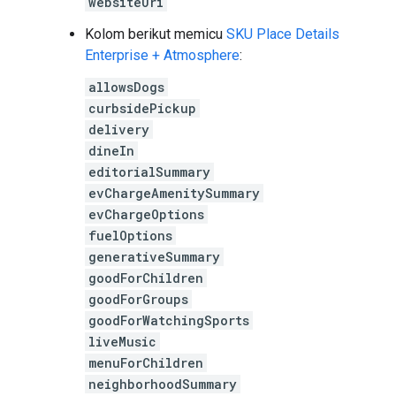
websiteUri
Kolom berikut memicu
SKU Place Details
Enterprise + Atmosphere
:
allowsDogs
curbsidePickup
delivery
dineIn
editorialSummary
evChargeAmenitySummary
evChargeOptions
fuelOptions
generativeSummary
goodForChildren
goodForGroups
goodForWatchingSports
liveMusic
menuForChildren
neighborhoodSummary