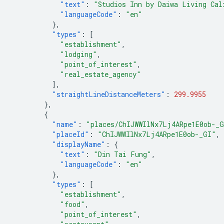
"text"
:
"Studios Inn by Daiwa Living Cal
"languageCode"
:
"en"
},
"types"
:
[
"establishment"
,
"lodging"
,
"point_of_interest"
,
"real_estate_agency"
],
"straightLineDistanceMeters"
:
299.9955
},
{
"name"
:
"places/ChIJWWIlNx7Lj4ARpe1E0ob-_
"placeId"
:
"ChIJWWIlNx7Lj4ARpe1E0ob-_GI"
,
"displayName"
:
{
"text"
:
"Din Tai Fung"
,
"languageCode"
:
"en"
},
"types"
:
[
"establishment"
,
"food"
,
"point_of_interest"
,