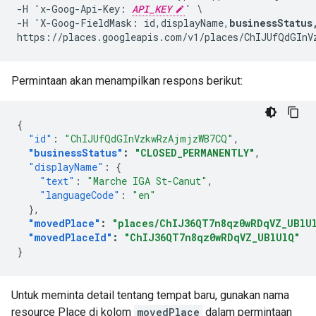
-H 'x-Goog-Api-Key: 
API_KEY
' \

-H 'X-Goog-FieldMask: id,displayName,
businessStatus
Permintaan akan menampilkan respons berikut:
{
"id"
:
"ChIJUfQdGInVzkwRzAjmjzWB7CQ"
,
"businessStatus"
:
"CLOSED_PERMANENTLY"
,
"displayName"
:
{
"text"
:
"Marche IGA St-Canut"
,
"languageCode"
:
"en"
},
"movedPlace"
:
"places/ChIJ36QT7n8qz0wRDqVZ_UBlU
"movedPlaceId"
:
"ChIJ36QT7n8qz0wRDqVZ_UBlUlQ"
}
Untuk meminta detail tentang tempat baru, gunakan nama
resource Place di kolom
movedPlace
dalam permintaan