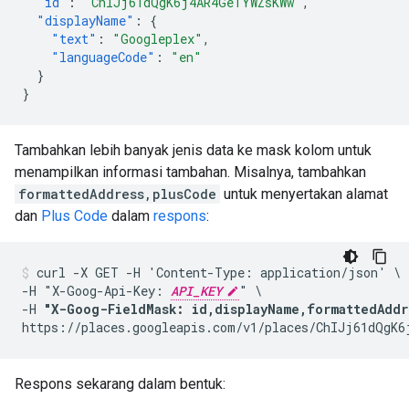
"id"
:
"ChIJj61dQgK6j4AR4GeTYWZsKWw"
,
"displayName"
:
{
"text"
:
"Googleplex"
,
"languageCode"
:
"en"
}
}
Tambahkan lebih banyak jenis data ke mask kolom untuk
menampilkan informasi tambahan. Misalnya, tambahkan
formattedAddress,plusCode
untuk menyertakan alamat
dan
Plus Code
dalam
respons
:
curl -X GET -H 'Content-Type: application/json' \

-H "X-Goog-Api-Key: 
API_KEY
" \

-H 
"X-Goog-FieldMask: id,displayName,formattedAddr
https://places.googleapis.com/v1/places/ChIJj61dQgK6
Respons sekarang dalam bentuk: