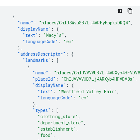
{
"name"
:
"places/ChIJ8WvuSB7Lj4ARFyHppkxDRQ4"
,
"displayName"
:
{
"text"
:
"Macy's"
,
"languageCode"
:
"en"
},
"addressDescriptor"
:
{
"landmarks"
:
[
{
"name"
:
"places/ChIJVVVVUB7Lj4ARXyb4HFVDV
"placeId"
:
"ChIJVVVVUB7Lj4ARXyb4HFVDV8s"
,
"displayName"
:
{
"text"
:
"Westfield Valley Fair"
,
"languageCode"
:
"en"
},
"types"
:
[
"clothing_store"
,
"department_store"
,
"establishment"
,
"food"
,