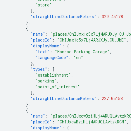
"store"
],
"straightLineDistanceMeters"
:
329.45178
},
{
"name"
:
"places/ChIJmx1c5x7Lj4ARJXJy_CU_J
"placeId"
:
"ChIJmx1c5x7Lj4ARJXJy_CU_JbE"
,
"displayName"
:
{
"text"
:
"Monroe Parking Garage"
,
"languageCode"
:
"en"
},
"types"
:
[
"establishment"
,
"parking"
,
"point_of_interest"
],
"straightLineDistanceMeters"
:
227.05153
},
{
"name"
:
"places/ChIJxcwBziHLj4ARUQLAvtzkR
"placeId"
:
"ChIJxcwBziHLj4ARUQLAvtzkRCM"
,
"displayName"
:
{