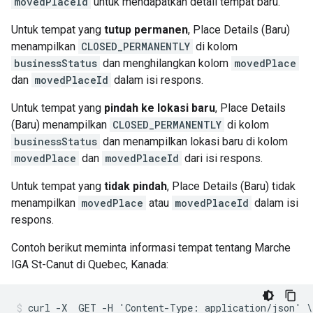
movedPlaceId
untuk mendapatkan detail tempat baru.
Untuk tempat yang
tutup permanen
, Place Details (Baru)
menampilkan
CLOSED_PERMANENTLY
di kolom
businessStatus
dan menghilangkan kolom
movedPlace
dan
movedPlaceId
dalam isi respons.
Untuk tempat yang
pindah ke lokasi baru
, Place Details
(Baru) menampilkan
CLOSED_PERMANENTLY
di kolom
businessStatus
dan menampilkan lokasi baru di kolom
movedPlace
dan
movedPlaceId
dari isi respons.
Untuk tempat yang
tidak pindah
, Place Details (Baru) tidak
menampilkan
movedPlace
atau
movedPlaceId
dalam isi
respons.
Contoh berikut meminta informasi tempat tentang Marche
IGA St-Canut di Quebec, Kanada:
curl -X  GET -H 'Content-Type: application/json' \
