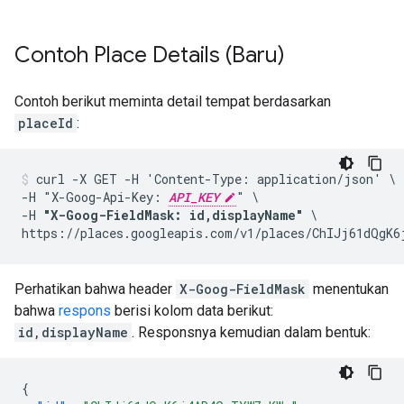
Contoh Place Details (Baru)
Contoh berikut meminta detail tempat berdasarkan
placeId
:
curl -X GET -H 'Content-Type: application/json' \

-H "X-Goog-Api-Key: 
API_KEY
" \

-H 
"X-Goog-FieldMask: id,displayName"
 \

https://places.googleapis.com/v1/places/ChIJj61dQgK6
Perhatikan bahwa header
X-Goog-FieldMask
menentukan
bahwa
respons
berisi kolom data berikut:
id,displayName
. Responsnya kemudian dalam bentuk:
{