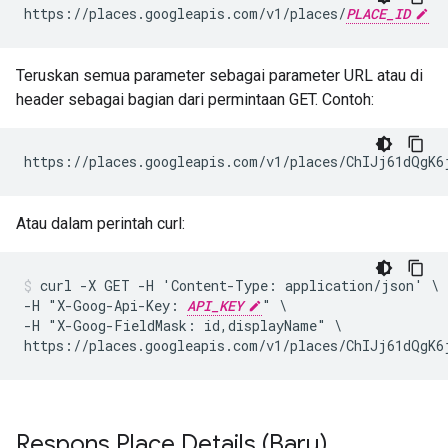
https://places.googleapis.com/v1/places/
PLACE_ID
Teruskan semua parameter sebagai parameter URL atau di
header sebagai bagian dari permintaan GET. Contoh:
https://places.googleapis.com/v1/places/ChIJj61dQgK6
Atau dalam perintah curl:
curl -X GET -H 'Content-Type: application/json' \

-H "X-Goog-Api-Key: 
API_KEY
" \

-H "X-Goog-FieldMask: id,displayName" \

https://places.googleapis.com/v1/places/ChIJj61dQgK6
Respons Place Details (Baru)