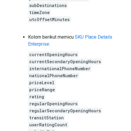
subDestinations
timeZone
utcOffsetMinutes
Kolom berikut memicu
SKU Place Details
Enterprise
:
currentOpeningHours
currentSecondaryOpeningHours
internationalPhoneNumber
nationalPhoneNumber
priceLevel
priceRange
rating
regularOpeningHours
regularSecondaryOpeningHours
transitStation
userRatingCount