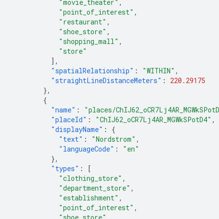
"movie_theater"
,
"point_of_interest"
,
"restaurant"
,
"shoe_store"
,
"shopping_mall"
,
"store"
],
"spatialRelationship"
:
"WITHIN"
,
"straightLineDistanceMeters"
:
220.29175
},
{
"name"
:
"places/ChIJ62_oCR7Lj4AR_MGWkSPot
"placeId"
:
"ChIJ62_oCR7Lj4AR_MGWkSPotD4"
,
"displayName"
:
{
"text"
:
"Nordstrom"
,
"languageCode"
:
"en"
},
"types"
:
[
"clothing_store"
,
"department_store"
,
"establishment"
,
"point_of_interest"
,
"shoe_store"
,