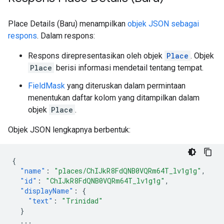
Place Details (Baru) menampilkan
objek JSON sebagai
respons
. Dalam respons:
Respons direpresentasikan oleh objek
Place
. Objek
Place
berisi informasi mendetail tentang tempat.
FieldMask
yang diteruskan dalam permintaan
menentukan daftar kolom yang ditampilkan dalam
objek
Place
.
Objek JSON lengkapnya berbentuk:
{
"name"
:
"places/ChIJkR8FdQNB0VQRm64T_lv1g1g"
,
"id"
:
"ChIJkR8FdQNB0VQRm64T_lv1g1g"
,
"displayName"
:
{
"text"
:
"Trinidad"
}
...