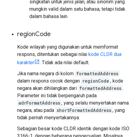
singkatan untuk jenis jalan, atau sinonim yang
mungkin valid dalam satu bahasa, tetapi tidak
dalam bahasa lain.
region
Code
Kode wilayah yang digunakan untuk memformat
respons, ditentukan sebagai nilai
kode CLDR dua
karakter
. Tidak ada nilai default.
Jika nama negara di kolom
formattedAddress
dalam respons cocok dengan
regionCode
, kode
negara akan dihilangkan dari
formattedAddress
.
Parameter ini tidak berpengaruh pada
adrFormatAddress
, yang selalu menyertakan nama
negara, atau pada
shortFormattedAddress
, yang
tidak pernah menyertakannya.
Sebagian besar kode CLDR identik dengan kode ISO
3166-1, dengan beberapa pengecualian. Misalnya,