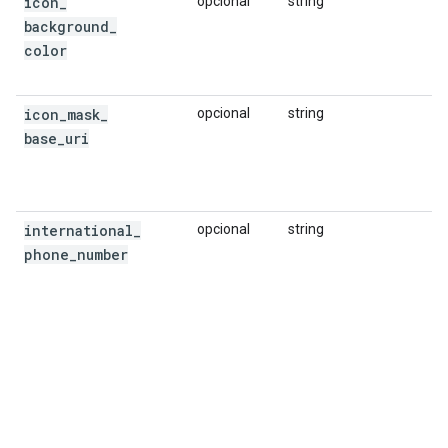
"html_attributions"
:
icon
_
opcional
string
[
background
_
'
Kei
t
h
Bauma
n
'
,
color
],
"photo_reference"
:
"Aap_uED7aBwIbN6i
"width"
:
2048
,
icon
_
mask
_
opcional
string
},
base
_
uri
],
"place_id"
:
"ChIJpU8KgUKuEmsRKErVGEaa11w"
,
"plus_code"
:
{
"compound_code"
:
"46Q5+JW Sydney, New 
international
_
opcional
string
"global_code"
:
"4RRH46Q5+JW"
,
phone
_
number
},
"rating"
:
4.4
,
"reference"
:
"ChIJpU8KgUKuEmsRKErVGEaa11w"
"scope"
:
"GOOGLE"
,
"types"
:
[
"travel_agency"
,
"restaurant"
,
"food"
,
"point_of_interest"
,