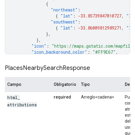
{
"northeast"
:
{
"lat"
:
-33.85739847010727
,
"ln
"southwest"
:
{
"lat"
:
-33.86009812989271
,
"ln
},
},
"icon"
:
"https://maps.gstatic.com/mapfiles
"icon_background_color"
:
"#FF9E67"
,
"icon_mask_base_uri"
:
"https://maps.gstati
"name"
:
"Cruise Bar"
,
Places
Nearby
Search
Response
"opening_hours"
:
{
"open_now"
:
false
},
"photos"
:
[
Campo
Obligatorio
Tipo
Desc
{
"height"
:
608
,
html
_
required
Arreglo<cadena>
Pued
"html_attributions"
:
conju
attributions
[
atrib
'
A
Google
User
'
,
esta 
],
deben
"photo_reference"
:
"Aap_uECvJIZuXT-u
usuar
"width"
:
1080
,
que a