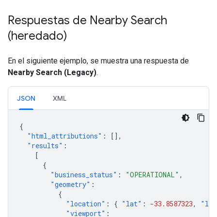
Respuestas de Nearby Search
(heredado)
En el siguiente ejemplo, se muestra una respuesta de
Nearby Search (Legacy)
.
JSON
XML
{
"html_attributions"
:
[],
"results"
:
[
{
"business_status"
:
"OPERATIONAL"
,
"geometry"
:
{
"location"
:
{
"lat"
:
-33.8587323
,
"lng
"viewport"
: