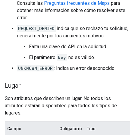
Consulta las
Preguntas frecuentes de Maps
para
"opening_hours"
:
{
"open_now"
:
false
},
obtener más información sobre cómo resolver este
"photos"
:
[
error.
{
REQUEST_DENIED
indica que se rechazó tu solicitud,
"height"
:
545
,
"html_attributions"
:
generalmente por los siguientes motivos:
[
Falta una clave de API en la solicitud.
'
Syd
ne
y
Harbour
Lu
n
ch
Cruise
'
,
],
El parámetro
key
no es válido.
"photo_reference"
:
"Aap_uEBFyQ2xDzHk
"width"
:
969
,
UNKNOWN_ERROR
: Indica un error desconocido.
},
],
"place_id"
:
"ChIJUbf3iDiuEmsROJxXbhYO7cM"
Lugar
"plus_code"
:
{
Son atributos que describen un lugar. No todos los
"compound_code"
:
"46J2+WM Sydney, New 
atributos estarán disponibles para todos los tipos de
"global_code"
:
"4RRH46J2+WM"
,
lugares.
},
"rating"
:
3.9
,
"reference"
:
"ChIJUbf3iDiuEmsROJxXbhYO7cM
Campo
Obligatorio
Tipo
"scope"
:
"GOOGLE"
,