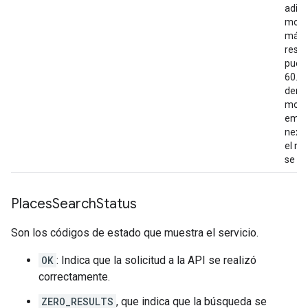
"html_attributions"
:
adici
[
mostr
'
Clearview
Glass
Boa
t
Cruises
'
,
máxi
],
resul
"photo_reference"
:
"Aap_uEAlExjnXA0V
pued
"width"
:
1024
,
60. H
},
demor
],
mome
"place_id"
:
"ChIJNQfwZTiuEmsR1m1x9w0E2V0"
emit
"plus_code"
:
next
{
el m
"compound_code"
:
"46J2+WM Sydney, New 
se vu
"global_code"
:
"4RRH46J2+WM"
,
},
"rating"
:
3.8
,
Places
Search
Status
"reference"
:
"ChIJNQfwZTiuEmsR1m1x9w0E2V0
"scope"
:
"GOOGLE"
,
Son los códigos de estado que muestra el servicio.
"types"
:
[
OK
: Indica que la solicitud a la API se realizó
"travel_agency"
,
correctamente.
"restaurant"
,
"food"
,
ZERO_RESULTS
, que indica que la búsqueda se