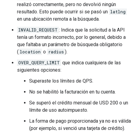
"point_of_interest"
,
realizó correctamente, pero no devolvió ningún
"establishment"
,
resultado. Esto puede ocurrir si se pasó un
latlng
],
en una ubicación remota a la búsqueda.
"user_ratings_total"
:
49
,
"vicinity"
:
"32 The Promenade King Street 
INVALID_REQUEST
: Indica que la solicitud a la API
},
tenía un formato incorrecto, por lo general, debido a
{
"business_status"
:
"OPERATIONAL"
,
que faltaba un parámetro de búsqueda obligatorio
"geometry"
:
(
location
o
radius
).
{
"location"
:
{
"lat"
:
-33.8677035
,
"lng
OVER_QUERY_LIMIT
que indica cualquiera de las
"viewport"
:
siguientes opciones:
{
"northeast"
:
Superaste los límites de QPS.
{
"lat"
:
-33.86634597010728
,
"ln
No se habilitó la facturación en tu cuenta.
"southwest"
:
{
"lat"
:
-33.86904562989272
,
"ln
Se superó el crédito mensual de USD 200 o un
},
límite de uso autoimpuesto.
},
"icon"
:
"https://maps.gstatic.com/mapfiles
La forma de pago proporcionada ya no es válida
"icon_background_color"
:
"#7B9EB0"
,
(por ejemplo, si venció una tarjeta de crédito).
"icon_mask_base_uri"
:
"https://maps.gstati
"name"
:
"Sydney Harbour Lunch Cruise"
,