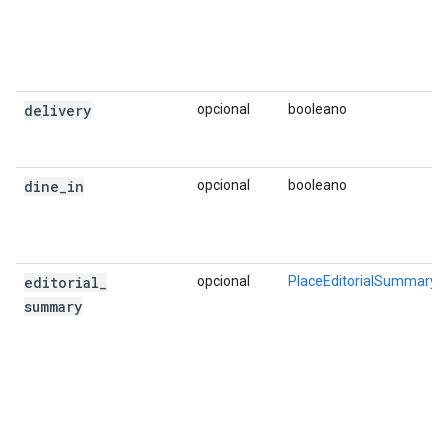
"global_code"
:
"4RRH46J2+XM"
,
},
"rating"
:
4.1
,
"reference"
:
"ChIJjRuIiTiuEmsRCHhYnrWiSok
"scope"
:
"GOOGLE"
,
delivery
opcional
booleano
"types"
:
[
"travel_agency"
,
"restaurant"
,
dine
_
in
opcional
booleano
"food"
,
"point_of_interest"
,
"establishment"
,
],
"user_ratings_total"
:
119
,
editorial
_
opcional
PlaceEditorialSummary
"vicinity"
:
"32 The Promenade, King Street
summary
},
{
"business_status"
:
"OPERATIONAL"
,
"geometry"
:
{
"location"
:
{
"lat"
:
-33.8677035
,
"lng
"viewport"
: