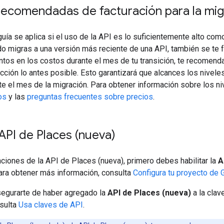
recomendadas de facturación para la mig
guía se aplica si el uso de la API es lo suficientemente alto com
o migras a una versión más reciente de una API, también se te fa
tos en los costos durante el mes de tu transición, te recomen
cción lo antes posible. Esto garantizará que alcances los nive
te el mes de la migración. Para obtener información sobre los ni
os
y las
preguntas frecuentes sobre precios
.
a API de Places (nueva)
nciones de la API de Places (nueva), primero debes habilitar la
A
ara obtener más información, consulta
Configura tu proyecto de 
egurarte de haber agregado la
API de Places (nueva)
a la clav
nsulta
Usa claves de API
.