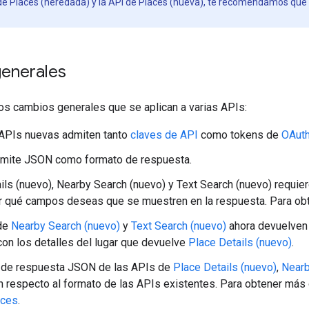
 de Places (heredada) y la API de Places (nueva), te recomendamos que
enerales
os cambios generales que se aplican a varias APIs:
 APIs nuevas admiten tanto
claves de API
como tokens de
OAut
dmite JSON como formato de respuesta.
ils (nuevo), Nearby Search (nuevo) y Text Search (nuevo) requi
r qué campos deseas que se muestren en la respuesta. Para ob
de
Nearby Search (nuevo)
y
Text Search (nuevo)
ahora devuelven 
con los detalles del lugar que devuelve
Place Details (nuevo)
.
o de respuesta JSON de las APIs de
Place Details (nuevo)
,
Nearb
 respecto al formato de las APIs existentes. Para obtener más 
aces
.