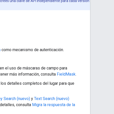
 crees una clave de API independiente para cada versión
h
como mecanismo de autenticación.
eren el uso de máscaras de campo para
tener más información, consulta
FieldMask
.
los detalles completos del lugar para que
y Search (nuevo)
y
Text Search (nuevo)
detalles, consulta
Migra la respuesta de la