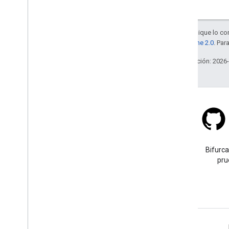
Salvo que se indique lo con
la
licencia Apache 2.0
. Par
Última actualización: 2026
Stack Overflow
Haz una pregunta con la
Bifurca
etiqueta google-maps.
pru
Más información