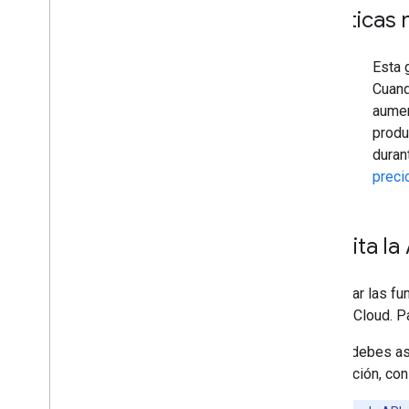
Prácticas 
warning_amber
Esta 
Cuand
aumen
produ
duran
preci
Habilita l
Para usar las fu
Google Cloud. P
Luego, debes as
información, co