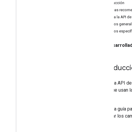
Introducción
Cómo migrar a Nearby Search (nuevo)
Prácticas recome
Cómo migrar a Text Search (nuevo)
Habilita la API d
Migra a Place Details (nuevo)
Cambios general
Migrar a Place Photo (nuevo)
Cambios específi
Migra a Autocomplete (nuevo)
Cómo migrar la respuesta de la API de
Desarrolla
Places
Introducc
La nueva API de 
apps que usan l
API
.
Usa esta guía pa
controlar los ca