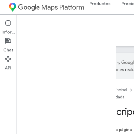
Productos
Preci
Maps Platform
Web Services
Places API
Información
Guías
Referencia
Recursos
Heredada
Chat
API
traducciones real
API de Places (heredada)
Descripción general
Página principal
Usa las APIs de Places
Heredada
Cómo trabajar con datos de lugar
Bibliotecas cliente
Descrip
Cómo migrar a las APIs de Places
(nuevo)
En esta página
Descripción general