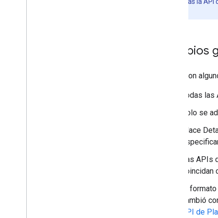
Nota:
Si usas la API
de la API.
Cambios g
Estos son algun
Todas las
Solo se a
Place Deta
especifica
Las APIs 
coincidan 
El format
cambió con
API de Pl