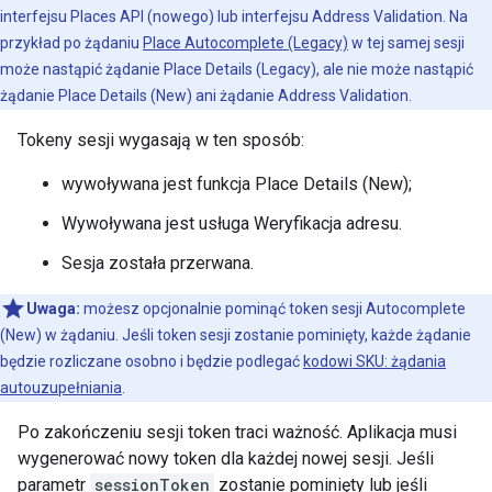
interfejsu Places API (nowego) lub interfejsu Address Validation. Na
przykład po żądaniu
Place Autocomplete (Legacy)
w tej samej sesji
może nastąpić żądanie Place Details (Legacy), ale nie może nastąpić
żądanie Place Details (New) ani żądanie Address Validation.
Tokeny sesji wygasają w ten sposób:
wywoływana jest funkcja Place Details (New);
Wywoływana jest usługa Weryfikacja adresu.
Sesja została przerwana.
Uwaga:
możesz opcjonalnie pominąć token sesji Autocomplete
(New) w żądaniu. Jeśli token sesji zostanie pominięty, każde żądanie
będzie rozliczane osobno i będzie podlegać
kodowi SKU: żądania
autouzupełniania
.
Po zakończeniu sesji token traci ważność. Aplikacja musi
wygenerować nowy token dla każdej nowej sesji. Jeśli
parametr
sessionToken
zostanie pominięty lub jeśli