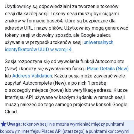
Użytkownicy są odpowiedzialni za tworzenie tokenów
sesji dla każdej sesji. Tokeny sesji muszą być ciągami
znaków w formacie base64, które są bezpieczne dla
adresów URL i nazw plików. Użytkownicy mogą generować
tokeny sesji w dowolny sposób, ale Google zaleca
używanie w przypadku tokenów sesji
uniwersalnych
identyfikatorów UUID w wersji 4
.
Sesja rozpoczyna się od wywołania funkcji Autocomplete
(New) i kończy się wywołaniem funkcji
Place Details (New)
lub
Address Validation
. Każda sesja może zawierać wiele
zapytań Autocomplete (New), a po nich 1 prośbę
o szczegóły miejsca (nowe) lub weryfikację adresu. Klucze
interfejsu API używane w każdym żądaniu w ramach sesji
muszą należeć do tego samego projektu w konsoli Google
Cloud.
Uwaga:
tokenów sesji nie można wymieniać między punktami
końcowymi interfejsu Places API (starszego) a punktami końcowymi