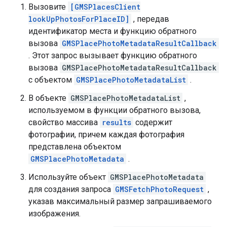
Вызовите
[GMSPlacesClient
lookUpPhotosForPlaceID]
, передав
идентификатор места и функцию обратного
вызова
GMSPlacePhotoMetadataResultCallback
. Этот запрос вызывает функцию обратного
вызова
GMSPlacePhotoMetadataResultCallback
с объектом
GMSPlacePhotoMetadataList
.
В объекте
GMSPlacePhotoMetadataList
,
используемом в функции обратного вызова,
свойство массива
results
содержит
фотографии, причем каждая фотография
представлена ​​объектом
GMSPlacePhotoMetadata
.
Используйте объект
GMSPlacePhotoMetadata
для создания запроса
GMSFetchPhotoRequest
,
указав максимальный размер запрашиваемого
изображения.