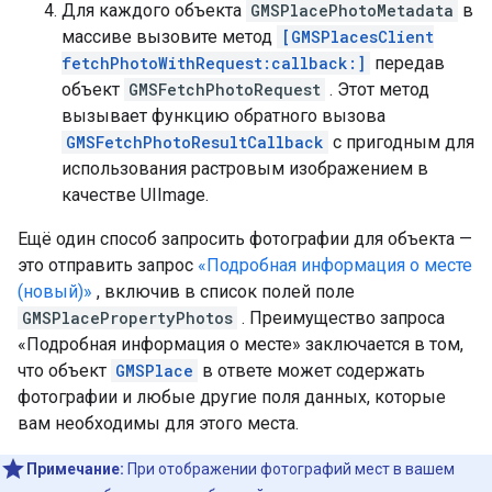
Для каждого объекта
GMSPlacePhotoMetadata
в
массиве вызовите метод
[GMSPlacesClient
fetchPhotoWithRequest:callback:]
передав
объект
GMSFetchPhotoRequest
. Этот метод
вызывает функцию обратного вызова
GMSFetchPhotoResultCallback
с пригодным для
использования растровым изображением в
качестве UIImage.
Ещё один способ запросить фотографии для объекта —
это отправить запрос
«Подробная информация о месте
(новый)»
, включив в список полей поле
GMSPlacePropertyPhotos
. Преимущество запроса
«Подробная информация о месте» заключается в том,
что объект
GMSPlace
в ответе может содержать
фотографии и любые другие поля данных, которые
вам необходимы для этого места.
Примечание:
При отображении фотографий мест в вашем