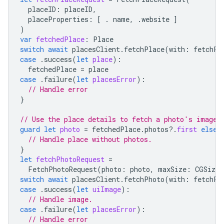
placeID
:
placeID
,
placeProperties
:
[
.
name
,
.
website
]
)
var
fetchedPlace
:
Place
switch
await
placesClient
.
fetchPlace
(
with
:
fetchPl
case
.
success
(
let
place
):
fetchedPlace
=
place
case
.
failure
(
let
placesError
):
// Handle error
}
// Use the place details to fetch a photo's image.
guard
let
photo
=
fetchedPlace
.
photos
?.
first
else
// Handle place without photos.
}
let
fetchPhotoRequest
=
FetchPhotoRequest
(
photo
:
photo
,
maxSize
:
CGSizeM
switch
await
placesClient
.
fetchPhoto
(
with
:
fetchPh
case
.
success
(
let
uiImage
):
// Handle image.
case
.
failure
(
let
placesError
):
// Handle error