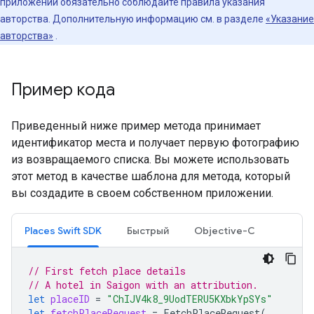
приложении обязательно соблюдайте правила указания
авторства. Дополнительную информацию см. в разделе
«Указание
авторства»
.
Пример кода
Приведенный ниже пример метода принимает
идентификатор места и получает первую фотографию
из возвращаемого списка. Вы можете использовать
этот метод в качестве шаблона для метода, который
вы создадите в своем собственном приложении.
Places Swift SDK
Быстрый
Objective-C
// First fetch place details
// A hotel in Saigon with an attribution.
let
placeID
=
"ChIJV4k8_9UodTERU5KXbkYpSYs"
let
fetchPlaceRequest
=
FetchPlaceRequest
(