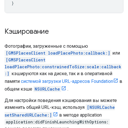
}
Кэширование
Фотографии, загруженные с помощью
[GMSPlacesClient loadPlacePhoto:callback:]
или
[GMSPlacesClient
loadPlacePhoto:constrainedToSize:scale:callback
:]
кэшируются как на диске, так и в оперативной
памяти
системой загрузки URL-адресов Foundation
в
общем кэше
NSURLCache
.
Для настройки поведения кэширования вы можете
изменить общий URL-кэш, используя
[NSURLCache
setSharedURLCache:]
в методе application
application:didFinishLaunchingWithOptions: