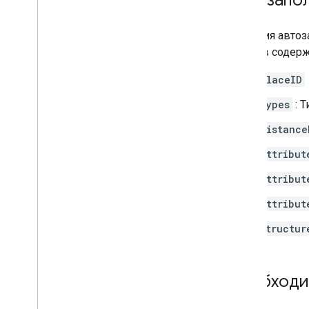
Функция автоз
Массив содерж
placeID
types
: 
distance
attribut
attribut
attribut
structur
Необходи