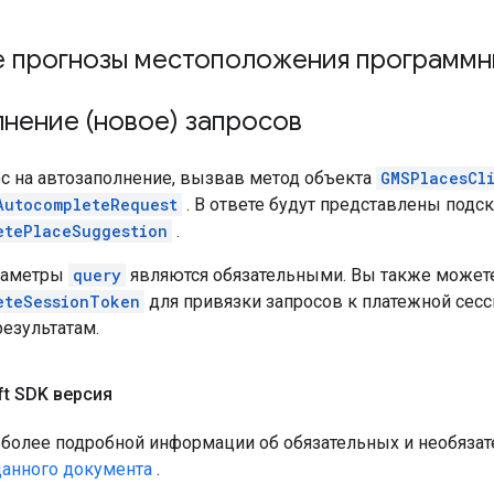
е прогнозы местоположения программ
нение (новое) запросов
ос на автозаполнение, вызвав метод объекта
GMSPlacesCl
AutocompleteRequest
. В ответе будут представлены подс
etePlaceSuggestion
.
араметры
query
являются обязательными. Вы также может
eteSessionToken
для привязки запросов к платежной сесс
езультатам.
ft SDK версия
 более подробной информации об обязательных и необязат
анного документа
.