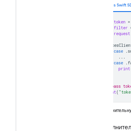
Places Swift 
let
token
=
let
filter
let
request
PlacesClien
case
.
s
...
case
.
f
print
}
// pass tok
print
(
"toke
Дополнительн
Дополнител