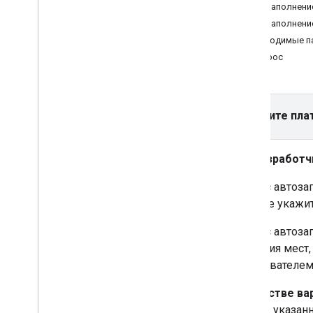
Настроить проект Xcode
Автозаполнение
Используйте проверку приложений
,
Автозаполнение
чтобы защитить свой ключ API
Необходимые п
Версии
запрос
API Places (новое) в Places SDK
для i
OS
Автозаполнение места (новое)
Выберите пла
Сведения о месте (новое)
Фотографии мест (новинка)
Разработч
Новая версия текстового поиска
Поиск поблизости (новинка)
Сервис автозап
Работа с данными о местах (новое)
запросе укажи
Комплект пользовательского
интерфейса мест
Сервис автоза
Использовать токены сеанса
названия мест,
Поиск по маршруту
пользователем 
Библиотеки с открытым исходным
В качестве ва
кодом
основе указанн