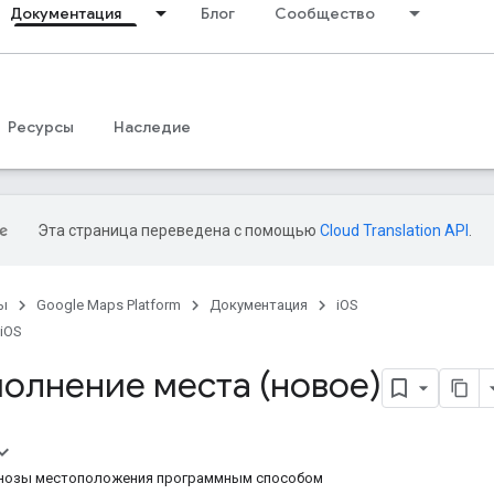
Документация
Блог
Сообщество
Ресурсы
Наследие
Эта страница переведена с помощью
Cloud Translation API
.
ы
Google Maps Platform
Документация
iOS
 iOS
полнение места (новое)
гнозы местоположения программным способом