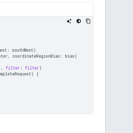
est
:
southWest
)
nter
,
coordinateRegionBias
:
bias
)
"
,
filter
:
filter
)
ompleteRequest
)
{