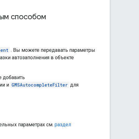
ным способом
ient
. Вы можете передавать параметры
казки автозаполнения в объекте
е добавить
ии и
GMSAutocompleteFilter
для
ельных параметрах см.
раздел