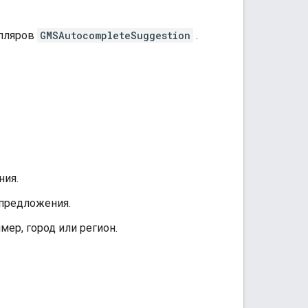
мпляров
GMSAutocompleteSuggestion
.
ния.
 предложения.
мер, город или регион.