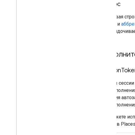
запрос
Текстовая стро
адреса и
аббре
и упорядочивае
Дополнит
session
Toke
Токены сессии
автозаполнени
Функция автоза
автозаполнени
Вы можете испо
в состав Place