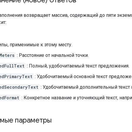
аполнения возвращает массив, содержащий до пяти экзе
ит:
Типы, применимые к этому месту.
Meters
: Расстояние от начальной точки.
edFullText
: Полный, удобочитаемый текст предложения.
edPrimaryText
: Удобочитаемый основной текст предложе
edSecondaryText
: Удобочитаемый дополнительный текст
edFormat
: Конкретное название и уточняющий текст, напри
мые параметры