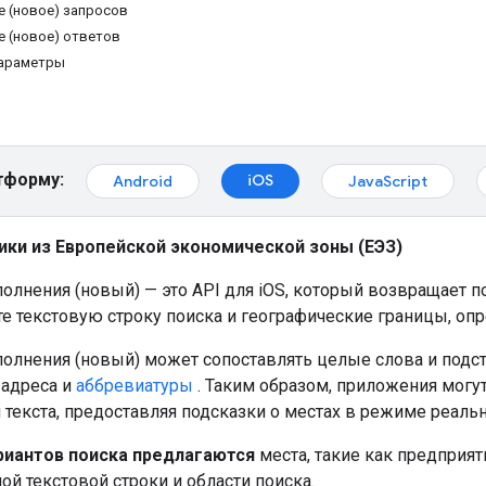
 (новое) запросов
 (новое) ответов
араметры
тформу:
iOS
Android
JavaScript
ики из Европейской экономической зоны (ЕЭЗ)
олнения (новый) — это API для iOS, который возвращает по
те текстовую строку поиска и географические границы, оп
полнения (новый) может сопоставлять целые слова и подс
 адреса и
аббревиатуры
. Таким образом, приложения могу
текста, предоставляя подсказки о местах в режиме реаль
риантов поиска предлагаются
места, такие как предприят
ой текстовой строки и области поиска.