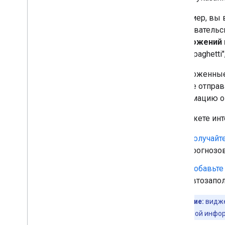
Объединить библиотеку
Например, вы 
пользовательск
предложений 
"Cafe Spaghett
Предложенны
можете отправ
информацию о 
Вы можете инт
Получайт
прогнозов
Добавьте
автозапол
Примечание:
видже
дополнительной инфо