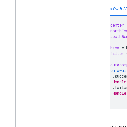
Places Swift 
let
center
let
northEa
let
southWe
let
bias
=
let
filter
let
autocom
switch
awai
case
.
succe
// Handle
case
.
failu
// Handle
}
Автозапол