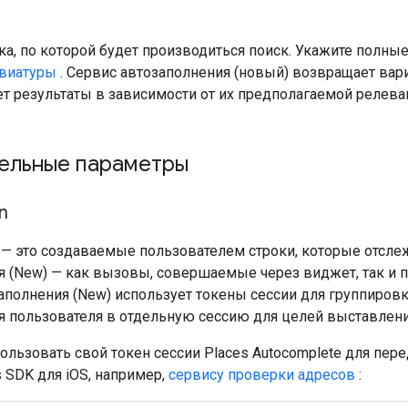
ка, по которой будет производиться поиск. Укажите полные
виатуры
. Сервис автозаполнения (новый) возвращает вар
т результаты в зависимости от их предполагаемой релева
ельные параметры
n
 — это создаваемые пользователем строки, которые отс
я (New) — как вызовы, совершаемые через виджет, так и 
полнения (New) использует токены сессии для группировк
я пользователя в отдельную сессию для целей выставлени
льзовать свой токен сессии Places Autocomplete для пер
s SDK для iOS, например,
сервису проверки адресов
: