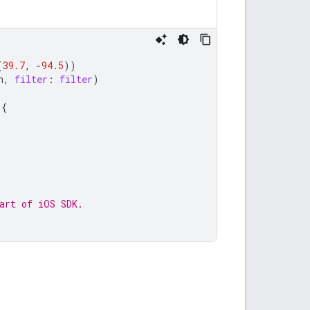
(
39.7
,
-
94.5
))
n
,
filter
:
filter
)
{
art of iOS SDK.