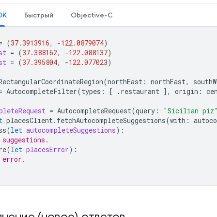
SDK
Быстрый
Objective-C
=
(
37.3913916
,
-
122.0879074
)
st
=
(
37.388162
,
-
122.088137
)
st
=
(
37.395804
,
-
122.077023
)
RectangularCoordinateRegion
(
northEast
:
northEast
,
southW
=
AutocompleteFilter
(
types
:
[
.
restaurant
],
origin
:
ce
pleteRequest
=
AutocompleteRequest
(
query
:
"Sicilian piz
t
placesClient
.
fetchAutocompleteSuggestions
(
with
:
autoc
ss
(
let
autocompleteSuggestions
):
 suggestions.
re
(
let
placesError
):
 error.
нение (новое) ответов