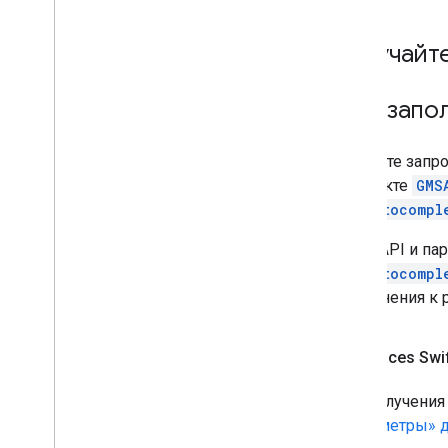
Получайт
Автозапол
Создайте запр
в объекте
GMS
GMSAutocompl
Ключ API и п
GMSAutocompl
применения к р
Places Swi
Для получения
«Параметры» д