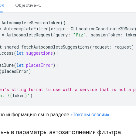
SDK
Objective-C
AutocompleteSessionToken
()
=
AutocompleteFilter
(
origin
:
CLLocationCoordinate2DMake
=
AutocompleteRequest
(
query
:
"Piz"
,
sessionToken
:
toke
t
.
shared
.
fetchAutocompleteSuggestions
(
request
:
request
)
uccess
(
let
suggestions
):
ailure
(
let
placesError
):
(
placesError
)
en's string format to use with a service that is not a p
n: 
\(
token
)
"
)
ую информацию см. в разделе
«Токены сессии»
.
ьные параметры автозаполнения фильтра