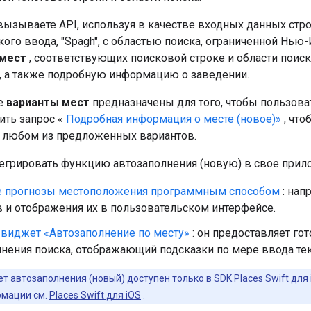
вызываете API, используя в качестве входных данных стр
ого ввода, "Spagh", с областью поиска, ограниченной Нью-
мест
, соответствующих поисковой строке и области поиск
i", а также подробную информацию о заведении.
е
варианты мест
предназначены для того, чтобы пользова
ить запрос «
Подробная информация о месте (новое)»
, что
любом из предложенных вариантов.
егрировать функцию автозаполнения (новую) в свое при
е прогнозы местоположения программным способом
: нап
 и отображения их в пользовательском интерфейсе.
 виджет «Автозаполнение по месту»
: он предоставляет г
нения поиска, отображающий подсказки по мере ввода тек
т автозаполнения (новый) доступен только в SDK Places Swift для 
рмации см.
Places Swift для iOS
.