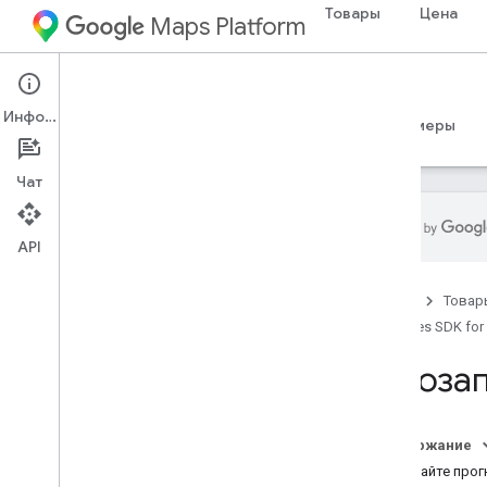
Товары
Цена
Maps Platform
iOS
Places SDK for iOS
Информация
Руководства
Справочные материалы
Примеры
Чат
API
Places SDK для i
OS
Главная
Товар
Обзор
Places SDK for
Место Swift SDK для i
OS
Идентификаторы мест
Автоза
Значки мест
Настройка
Содержание
Настройте Places SDK для i
OS
Получайте про