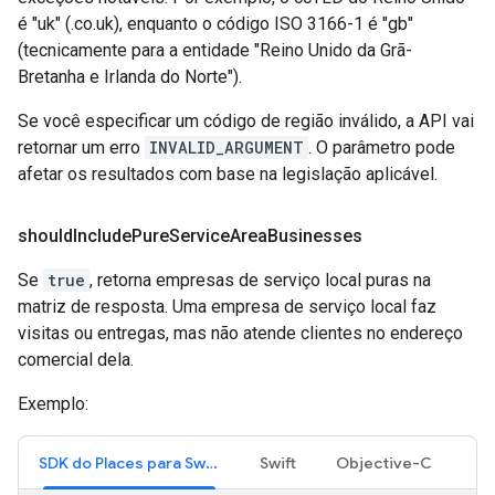
é "uk" (.co.uk), enquanto o código ISO 3166-1 é "gb"
(tecnicamente para a entidade "Reino Unido da Grã-
Bretanha e Irlanda do Norte").
Se você especificar um código de região inválido, a API vai
retornar um erro
INVALID_ARGUMENT
. O parâmetro pode
afetar os resultados com base na legislação aplicável.
should
Include
Pure
Service
Area
Businesses
Se
true
, retorna empresas de serviço local puras na
matriz de resposta. Uma empresa de serviço local faz
visitas ou entregas, mas não atende clientes no endereço
comercial dela.
Exemplo:
SDK do Places para Swift
Swift
Objective-C