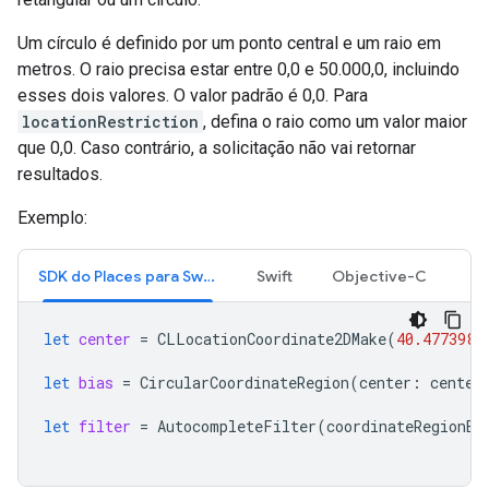
Um círculo é definido por um ponto central e um raio em
metros. O raio precisa estar entre 0,0 e 50.000,0, incluindo
esses dois valores. O valor padrão é 0,0. Para
locationRestriction
, defina o raio como um valor maior
que 0,0. Caso contrário, a solicitação não vai retornar
resultados.
Exemplo:
SDK do Places para Swift
Swift
Objective-C
let
center
=
CLLocationCoordinate2DMake
(
40.477398
,
let
bias
=
CircularCoordinateRegion
(
center
:
center
let
filter
=
AutocompleteFilter
(
coordinateRegionBi