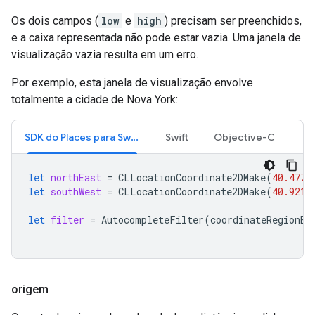
Os dois campos (
low
e
high
) precisam ser preenchidos,
e a caixa representada não pode estar vazia. Uma janela de
visualização vazia resulta em um erro.
Por exemplo, esta janela de visualização envolve
totalmente a cidade de Nova York:
SDK do Places para Swift
Swift
Objective-C
let
northEast
=
CLLocationCoordinate2DMake
(
40.4773
let
southWest
=
CLLocationCoordinate2DMake
(
40.9216
let
filter
=
AutocompleteFilter
(
coordinateRegionBi
origem