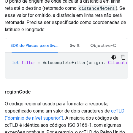
O ponto de origem de onde calcular a distância em linha
reta até o destino (retornado como
distanceMeters
). Se
esse valor for omitido, a distância em linha reta não será
retornada. Precisa ser especificado como coordenadas de
latitude e longitude:
SDK do Places para Swift
Swift
Objective-C
let
filter
=
AutocompleteFilter
(
origin
:
CLLocation
region
Code
O código regional usado para formatar a resposta,
especificado como um valor de dois caracteres de
ccTLD
("domínio de nível superior")
. A maioria dos códigos de
ccTLD é idêntica aos códigos ISO 3166-1, com algumas
exceções notáveis. Por exemplo, o ccTLD do Reino Unido