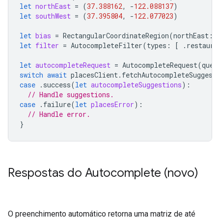
let
northEast
=
(
37.388162
,
-
122.088137
)
let
southWest
=
(
37.395804
,
-
122.077023
)
let
bias
=
RectangularCoordinateRegion
(
northEast
:
let
filter
=
AutocompleteFilter
(
types
:
[
.
restaura
let
autocompleteRequest
=
AutocompleteRequest
(
quer
switch
await
placesClient
.
fetchAutocompleteSuggest
case
.
success
(
let
autocompleteSuggestions
):
// Handle suggestions.
case
.
failure
(
let
placesError
):
// Handle error.
}
Respostas do Autocomplete (novo)
O preenchimento automático retorna uma matriz de até