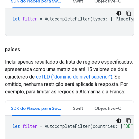
SDK do Places para Swift
Swift
Objective-C
let
filter
=
AutocompleteFilter
(
types
:
[
PlaceType
países
Inclui apenas resultados da lista de regiões especificadas,
apresentada como uma matriz de até 15 valores de dois
caracteres de
ccTLD ("domínio de nível superior")
. Se
omitido, nenhuma restrição será aplicada à resposta. Por
exemplo, para limitar as regiões à Alemanha e à França:
SDK do Places para Swift
Swift
Objective-C
let
filter
=
AutocompleteFilter
(
countries
:
[
"DE"
,