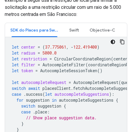
exemplo a seguir usa a restrição de local para limitar a
solicitação a uma restrição circular com um raio de 5.000
metros centrada em São Francisco:
SDK do Places para Swift
Swift
Objective-C
let
center
=
(
37.775061
,
-
122.419400
)
let
radius
=
5000.0
let
restriction
=
CircularCoordinateRegion
(
center
:
let
filter
=
AutocompleteFilter
(
coordinateRegionRe
let
token
=
AutocompleteSessionToken
()
let
autocompleteRequest
=
AutocompleteRequest
(
quer
switch
await
placesClient
.
fetchAutocompleteSuggest
case
.
success
(
let
autocompleteSuggestions
):
for
suggestion
in
autocompleteSuggestions
{
switch
suggestion
{
case
.
place
:
// Show place suggestion data.
}
}