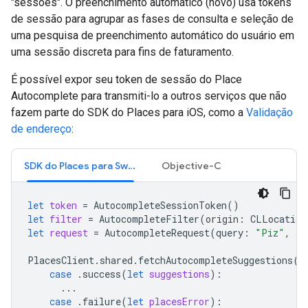
"sessões". O preenchimento automático (novo) usa tokens
de sessão para agrupar as fases de consulta e seleção de
uma pesquisa de preenchimento automático do usuário em
uma sessão discreta para fins de faturamento.
É possível expor seu token de sessão do Place
Autocomplete para transmiti-lo a outros serviços que não
fazem parte do SDK do Places para iOS, como a
Validação
de endereço
:
SDK do Places para Swift
Objective-C
let
token
=
AutocompleteSessionToken
()
let
filter
=
AutocompleteFilter
(
origin
:
CLLocation
let
request
=
AutocompleteRequest
(
query
:
"Piz"
,
se
PlacesClient
.
shared
.
fetchAutocompleteSuggestions
(
r
case
.
success
(
let
suggestions
):
...
case
.
failure
(
let
placesError
):