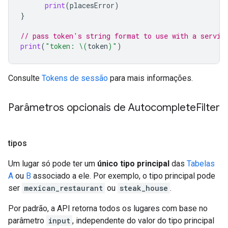
print
(
placesError
)
}
// pass token's string format to use with a servic
print
(
"token: 
\(
token
)
"
)
Consulte
Tokens de sessão
para mais informações.
Parâmetros opcionais de Autocomplete
Filter
tipos
Um lugar só pode ter um
único tipo principal
das
Tabelas
A
ou
B
associado a ele. Por exemplo, o tipo principal pode
ser
mexican_restaurant
ou
steak_house
.
Por padrão, a API retorna todos os lugares com base no
parâmetro
input
, independente do valor do tipo principal