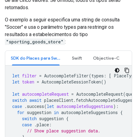
de até cinco valores. Se omitido, todos os tipos serão
retornados.
O exemplo a seguir especifica uma string de consulta
"Soccer" e usa o parâmetro types para restringir os
resultados a estabelecimentos do tipo
"sporting_goods_store"
:
SDK do Places para Swift
Swift
Objective-C
let
filter
=
AutocompleteFilter
(
types
:
[
PlaceType
let
token
=
AutocompleteSessionToken
()
let
autocompleteRequest
=
AutocompleteRequest
(
quer
switch
await
placesClient
.
fetchAutocompleteSuggest
case
.
success
(
let
autocompleteSuggestions
):
for
suggestion
in
autocompleteSuggestions
{
switch
suggestion
{
case
.
place
:
// Show place suggestion data.
}