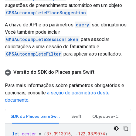
sugestões de preenchimento automático em um objeto
GMSAutocompletePlaceSuggestion
.
A chave de API e os parâmetros
query
são obrigatórios.
Você também pode incluir
GMSAutocompleteSessionToken
para associar
solicitações a uma sessão de faturamento e
GMSAutocompleteFilter
para aplicar aos resultados.
Versão do SDK do Places para Swift
Para mais informações sobre parâmetros obrigatórios e
opcionais, consulte
a seção de parâmetros deste
documento
.
SDK do Places para Swift
Swift
Objective-C
let
center
=
(
37.3913916
,
-
122.0879074
)