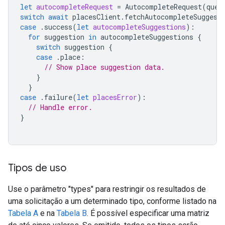
let
autocompleteRequest
=
AutocompleteRequest
(
quer
switch
await
placesClient
.
fetchAutocompleteSuggest
case
.
success
(
let
autocompleteSuggestions
):
for
suggestion
in
autocompleteSuggestions
{
switch
suggestion
{
case
.
place
:
// Show place suggestion data.
}
}
case
.
failure
(
let
placesError
):
// Handle error.
}
Tipos de uso
Use o parâmetro "types" para restringir os resultados de
uma solicitação a um determinado tipo, conforme listado na
Tabela A
e na
Tabela B
. É possível especificar uma matriz