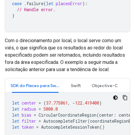
case
.
failure
(
let
placesError
):
// Handle error.
}
Com o direcionamento por local, o local serve como um
viés, o que significa que os resultados ao redor do local
especificado podem ser retornados, incluindo resultados
fora da área especificada. O exemplo a seguir muda a
solicitação anterior para usar a tendência de local:
SDK do Places para Swift
Swift
Objective-C
let
center
=
(
37.775061
,
-
122.419400
)
let
radius
=
5000.0
let
bias
=
CircularCoordinateRegion
(
center
:
center
let
filter
=
AutocompleteFilter
(
coordinateRegionBi
let
token
=
AutocompleteSessionToken
()