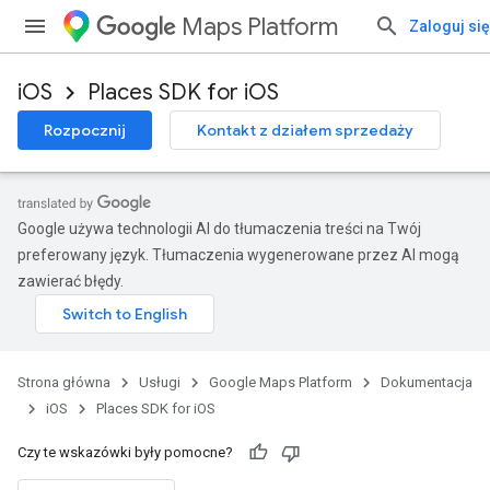
Maps Platform
Zaloguj się
iOS
Places SDK for iOS
Rozpocznij
Kontakt z działem sprzedaży
Google używa technologii AI do tłumaczenia treści na Twój
preferowany język. Tłumaczenia wygenerowane przez AI mogą
zawierać błędy.
Strona główna
Usługi
Google Maps Platform
Dokumentacja
iOS
Places SDK for iOS
Czy te wskazówki były pomocne?