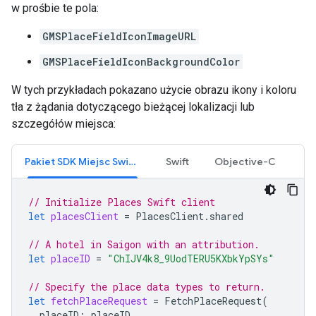
w prośbie te pola:
GMSPlaceFieldIconImageURL
GMSPlaceFieldIconBackgroundColor
W tych przykładach pokazano użycie obrazu ikony i koloru
tła z żądania dotyczącego bieżącej lokalizacji lub
szczegółów miejsca:
Pakiet SDK Miejsc Swift na iOS
Swift
Objective-C
// Initialize Places Swift client
let
placesClient
=
PlacesClient
.
shared
// A hotel in Saigon with an attribution.
let
placeID
=
"ChIJV4k8_9UodTERU5KXbkYpSYs"
// Specify the place data types to return.
let
fetchPlaceRequest
=
FetchPlaceRequest
(
placeID
:
placeID
,