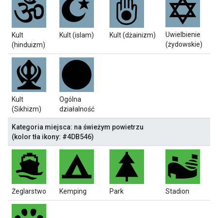
Uwielbienie
Kult
Kult (islam)
Kult (dżainizm)
(żydowskie)
(hinduizm)
Kult
Ogólna
(Sikhizm)
działalność
Kategoria miejsca: na świeżym powietrzu
(kolor tła ikony: #4DB546)
Żeglarstwo
Kemping
Park
Stadion