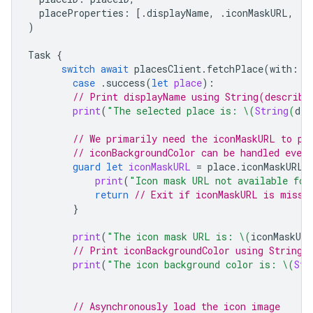
placeProperties
:
[.
displayName
,
.
iconMaskURL
,
.
i
)
Task
{
switch
await
placesClient
.
fetchPlace
(
with
:
f
case
.
success
(
let
place
):
// Print displayName using String(describi
print
(
"The selected place is: 
\(
String
(
des
// We primarily need the iconMaskURL to pr
// iconBackgroundColor can be handled even 
guard
let
iconMaskURL
=
place
.
iconMaskURL
print
(
"Icon mask URL not available for
return
// Exit if iconMaskURL is missi
}
print
(
"The icon mask URL is: 
\(
iconMaskURL
// Print iconBackgroundColor using String(
print
(
"The icon background color is: 
\(
Str
// Asynchronously load the icon image