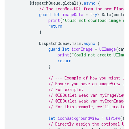
DispatchQueue
.
global
().
async
{
// The iconMaskURL from the new Places
guard
let
imageData
=
try
?
Data
(
conten
print
(
"Could not download image da
return
}
DispatchQueue
.
main
.
async
{
guard
let
iconImage
=
UIImage
(
data
print
(
"Could not create UIImag
return
}
// --- Example of how you might us
// Ensure you have an imageView ou
// For example:
// @IBOutlet weak var myImageViewC
// @IBOutlet weak var myIconImageV
// For this example, we'll create 
let
iconBackgroundView
=
UIView
(
fr
// Directly assign the optional UIC