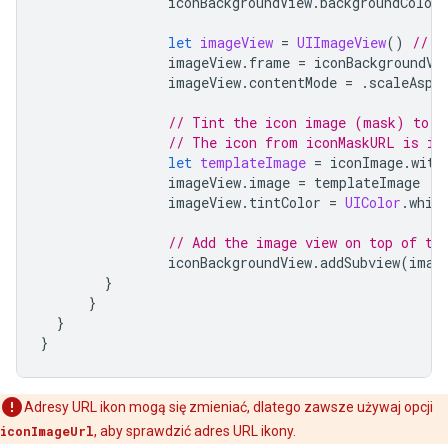
iconBackgroundView
.
backgroundColor
let
imageView
=
UIImageView
()
// I
imageView
.
frame
=
iconBackgroundVi
imageView
.
contentMode
=
.
scaleAspe
// Tint the icon image (mask) to w
// The icon from iconMaskURL is in
let
templateImage
=
iconImage
.
with
imageView
.
image
=
templateImage
imageView
.
tintColor
=
UIColor
.
whit
// Add the image view on top of th
iconBackgroundView
.
addSubview
(
imag
}
}
}
}
Adresy URL ikon mogą się zmieniać, dlatego zawsze używaj opcji
iconImageUrl
, aby sprawdzić adres URL ikony.