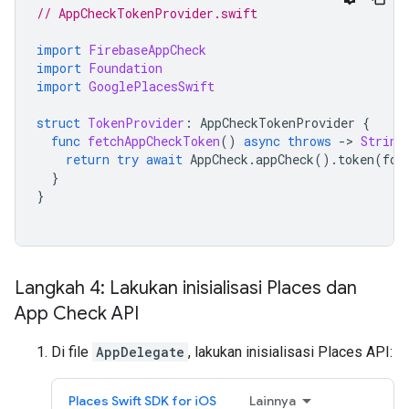
// AppCheckTokenProvider.swift
import
FirebaseAppCheck
import
Foundation
import
GooglePlacesSwift
struct
TokenProvider
:
AppCheckTokenProvider
{
func
fetchAppCheckToken
()
async
throws
-
>
String
return
try
await
AppCheck
.
appCheck
().
token
(
for
}
}
Langkah 4: Lakukan inisialisasi Places dan
App Check API
Di file
AppDelegate
, lakukan inisialisasi Places API:
Places Swift SDK for iOS
Lainnya