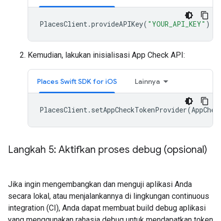
PlacesClient
.
provideAPIKey
(
"YOUR_API_KEY"
)
Kemudian, lakukan inisialisasi App Check API:
Places Swift SDK for iOS
Lainnya
PlacesClient
.
setAppCheckTokenProvider
(
AppChec
Langkah 5: Aktifkan proses debug (opsional)
Jika ingin mengembangkan dan menguji aplikasi Anda
secara lokal, atau menjalankannya di lingkungan continuous
integration (CI), Anda dapat membuat build debug aplikasi
yang menggunakan rahasia debug untuk mendapatkan token