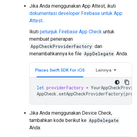
Jika Anda menggunakan App Attest, ikuti
dokumentasi developer Firebase untuk App
Attest.
.
Ikuti
petunjuk Firebase App Check
untuk
membuat penerapan
AppCheckProviderFactory
dan
menambahkannya ke file
AppDelegate
Anda.
Places Swift SDK for iOS
Lainnya
let
providerFactory
=
YourAppCheckProvid
AppCheck
.
setAppCheckProviderFactory
(
prov
Jika Anda menggunakan Device Check,
tambahkan kode berikut ke
AppDelegate
Anda: