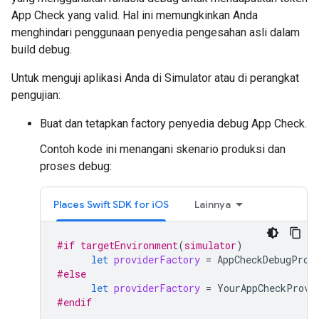
App Check yang valid. Hal ini memungkinkan Anda
menghindari penggunaan penyedia pengesahan asli dalam
build debug.
Untuk menguji aplikasi Anda di Simulator atau di perangkat
pengujian:
Buat dan tetapkan factory penyedia debug App Check.
Contoh kode ini menangani skenario produksi dan
proses debug:
Places Swift SDK for iOS
Lainnya
#if
targetEnvironment
(
simulator
)
let
providerFactory
=
AppCheckDebugProv
#else
let
providerFactory
=
YourAppCheckProvi
#endif