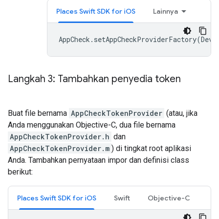
Places Swift SDK for iOS
Lainnya
AppCheck
.
setAppCheckProviderFactory
(
Devi
Langkah 3: Tambahkan penyedia token
Buat file bernama
AppCheckTokenProvider
(atau, jika
Anda menggunakan Objective-C, dua file bernama
AppCheckTokenProvider.h
dan
AppCheckTokenProvider.m
) di tingkat root aplikasi
Anda. Tambahkan pernyataan impor dan definisi class
berikut:
Places Swift SDK for iOS
Swift
Objective-C