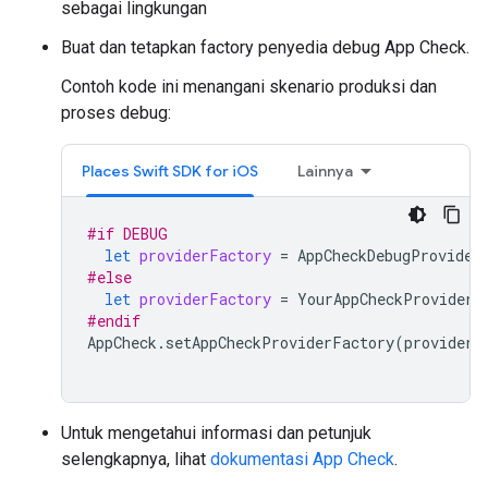
sebagai lingkungan
Buat dan tetapkan factory penyedia debug App Check.
Contoh kode ini menangani skenario produksi dan
proses debug:
Places Swift SDK for iOS
Lainnya
#if
DEBUG
let
providerFactory
=
AppCheckDebugProvider
#else
let
providerFactory
=
YourAppCheckProviderF
#endif
AppCheck
.
setAppCheckProviderFactory
(
providerF
Untuk mengetahui informasi dan petunjuk
selengkapnya, lihat
dokumentasi App Check
.