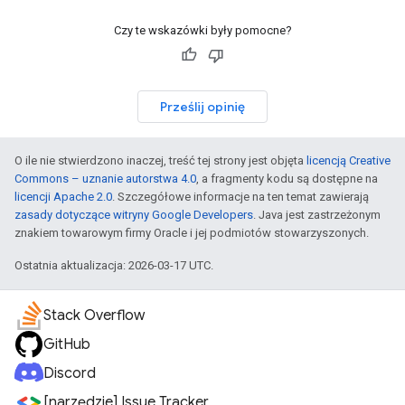
Czy te wskazówki były pomocne?
Prześlij opinię
O ile nie stwierdzono inaczej, treść tej strony jest objęta
licencją Creative
Commons – uznanie autorstwa 4.0
, a fragmenty kodu są dostępne na
licencji Apache 2.0
. Szczegółowe informacje na ten temat zawierają
zasady dotyczące witryny Google Developers
. Java jest zastrzeżonym
znakiem towarowym firmy Oracle i jej podmiotów stowarzyszonych.
Ostatnia aktualizacja: 2026-03-17 UTC.
Stack Overflow
GitHub
Discord
[narzędzie] Issue Tracker