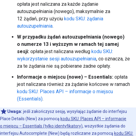
opłata jest naliczana za każde żądanie
autouzupełniania (nowego), maksymalnie za
12 żądań, przy użyciu
kodu SKU: żądania
autouzupełniania
.
W przypadku żądań autouzupełniania (nowego)
o numerze 13 i wyższym w ramach tej samej
sesji:
opłata jest naliczana według
kodu SKU:
wykorzystanie sesji autouzupełniania
, co oznacza, że
za te żądania nie są pobierane żadne opłaty.
Informacje o miejscu (nowe) – Essentials:
opłata
jest naliczana również za żądanie końcowe w ramach
kodu SKU: Places API – informacje o miejscu
(Essentials)
.
Uwaga:
jeśli zakończysz sesję, wysyłając żądanie do interfejsu
Place Details (New) za pomocą
kodu SKU: Places API – informacje
o miejscu – Essentials (tylko identyfikatory)
, wszystkie żądania do
interfejsu Autocomplete (New) będą rozliczane za pomocą
kodu SKU: