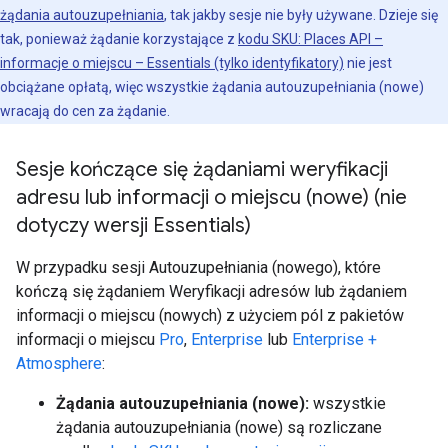
żądania autouzupełniania
, tak jakby sesje nie były używane. Dzieje się
tak, ponieważ żądanie korzystające z
kodu SKU: Places API –
informacje o miejscu – Essentials (tylko identyfikatory)
nie jest
obciążane opłatą, więc wszystkie żądania autouzupełniania (nowe)
wracają do cen za żądanie.
Sesje kończące się żądaniami weryfikacji
adresu lub informacji o miejscu (nowe) (nie
dotyczy wersji Essentials)
W przypadku sesji Autouzupełniania (nowego), które
kończą się żądaniem Weryfikacji adresów lub żądaniem
informacji o miejscu (nowych) z użyciem pól z pakietów
informacji o miejscu
Pro
,
Enterprise
lub
Enterprise +
Atmosphere
:
Żądania autouzupełniania (nowe):
wszystkie
żądania autouzupełniania (nowe) są rozliczane