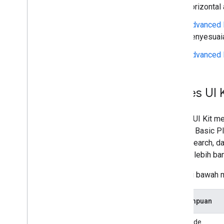
horizontal 
Advanced 
penyesuaia
Advanced 
Places UI 
Places UI Kit m
Details, Basic 
Place Search, d
dengan lebih ban
Tabel di bawah m
Kemampuan
Low-code