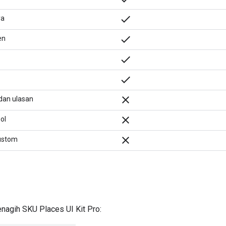
done
ya
done
en
done
check
close
 dan ulasan
close
ol
close
ustom
nagih SKU Places UI Kit Pro: