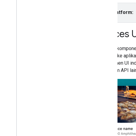
Menggunakan App Check untuk
Mengamankan kunci API Anda
Pilih platform:
Versi
Tutorial
Places U
Melengkapi formulir alamat
Library kompone
Places SDK (Baru)
Places ke aplik
Pelengkapan Otomatis (Baru)
komponen UI ind
Place Details (Baru)
Platform API la
Nearby Search (Baru)
Foto Tempat (Baru)
Text Search (Baru)
Menggunakan data tempat (Baru)
Places UI Kit
Ringkasan
Mulai
Komponen Place Details
Komponen Place Details Lanjutan