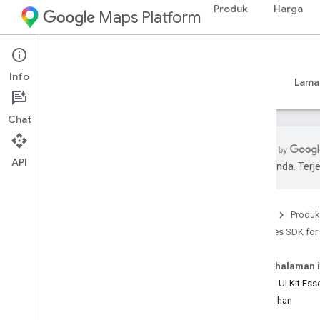
Produk
Harga
Maps Platform
Android
Places SDK for Android
Info
Panduan
Referensi
Contoh
Referensi
Lama
Chat
API
pilihan Anda. Te
Places SDK for Android
Ringkasan
Beranda
Produk
ID Tempat
Places SDK for
Ikon Tempat
Pada halaman i
Penyiapan
Places UI Kit Ess
Menyiapkan Places SDK for Android
Penagihan
Menyiapkan project Android Studio