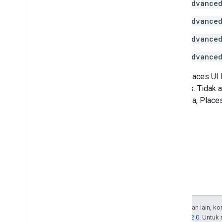
Advanced
Advanced
Advanced
Advanced
Kueri Places UI
respons. Tidak 
Misalnya, Place
Kecuali dinyatakan lain, k
Lisensi Apache 2.0
. Untuk