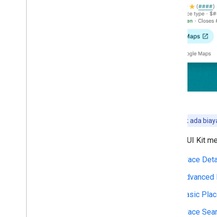
Komponen Place Autocomplete
dasar
Komponen Place Search
Komponen Advanced Place Search
Komponen Daftar Tempat Lanjutan
Gaya visual kustom
Alat penyesuaian
Menggunakan token sesi
Telusuri sepanjang rute
Library open source
Tips:
Tidak ada biay
Ekstensi Kotlin KTX
Library Places Rx
Places UI Kit m
Plugin Secrets Gradle
Place Deta
Advanced 
Basic Pla
Place Sea