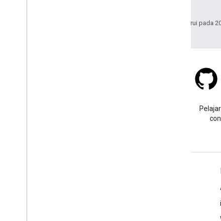
afiliasinya.
Terakhir diperbarui pada 2
Stack Overflow
Ajukan pertanyaan dengan
Pelajar
tag google-maps.
con
Pelajari Lebih Lanjut
FAQ
API Picker
Pencari ID Tempat