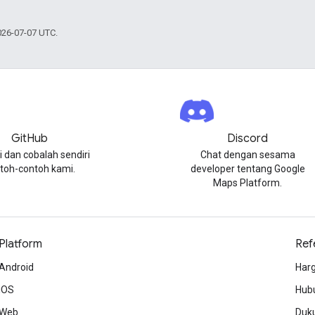
026-07-07 UTC.
GitHub
Discord
i dan cobalah sendiri
Chat dengan sesama
toh-contoh kami.
developer tentang Google
Maps Platform.
Platform
Ref
Android
Harg
iOS
Hubu
Web
Duk