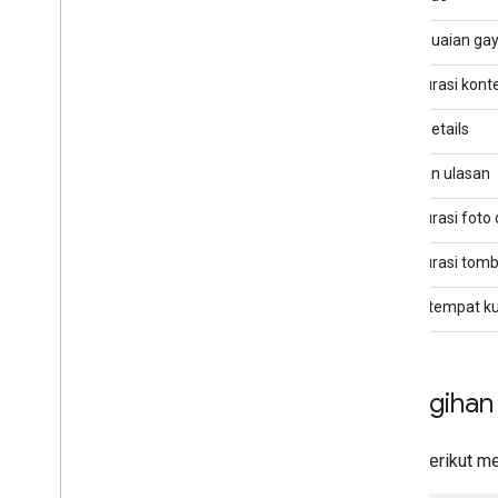
Penyesuaian ga
Konfigurasi kont
Place Details
Foto dan ulasan
Konfigurasi foto
Konfigurasi tomb
Daftar tempat k
Penagihan
Class berikut me