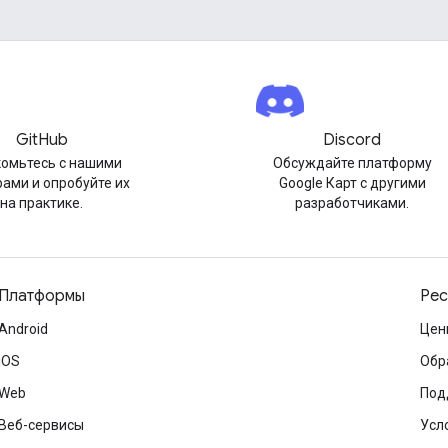
GitHub
Discord
омьтесь с нашими
Обсуждайте платформу
ами и опробуйте их
Google Карт с другими
на практике.
разработчиками.
Платформы
Рес
Android
Цен
iOS
Обр
Web
Под
Веб-сервисы
Усл