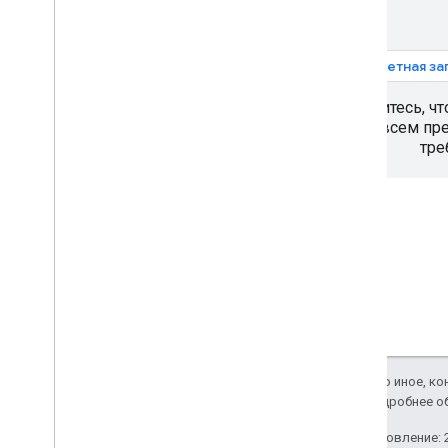
Используйте проверку приложений
,
чтобы защитить свой ключ API
Версии
1. Учетная з
Руководства
Убедитесь, чт
Автозаполнение адресной формы
всем пр
тре
Places SDK (новое)
Автозаполнение (новое)
Сведения о месте (новое)
Поиск поблизости (новинка)
Фотографии мест (новинка)
Новая версия текстового поиска
Работа с данными о местах (новое)
Комплект пользовательского
интерфейса мест
Использовать токены сеанса
Если не указано иное, к
Поиск по маршруту
Apache 2.0
. Подробнее о
Последнее обновление: 2
Библиотеки с открытым исходным