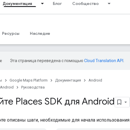
Документация
Блог
Сообщество
Ресурсы
Наследие
Эта страница переведена с помощью
Cloud Translation API
.
ы
Google Maps Platform
Документация
Android
 Android
Руководства
те Places SDK для Android
те описаны шаги, необходимые для начала использования P