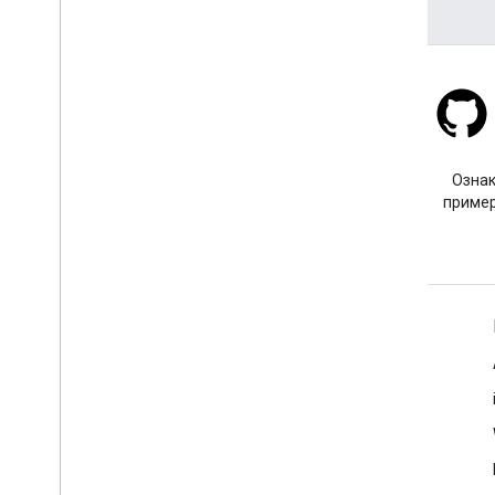
кодом
Расширения KTX Kotlin
Библиотека Places Rx
Плагин Secrets Gradle
Stack Overflow
Задайте вопрос с тегом
Ознак
google-maps.
пример
Подробнее
Часто задаваемые вопросы
Выбор API
Поиск по идентификатору места
Maps SDK для Android