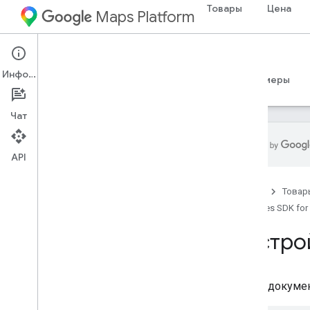
Товары
Цена
Maps Platform
Android
Places SDK for Android
Информация
Руководства
Справочные материалы
Примеры
Чат
API
Places SDK для Android
Главная
Товар
Обзор
Places SDK for
Идентификаторы мест
Значки мест
Настрой
Настройка
Настройка Places SDK для Android
В этом докумен
Настройка проекта Android Studio