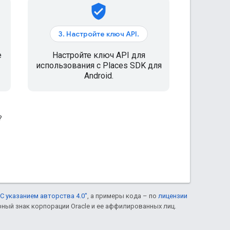
verified_user
3. Настройте ключ API.
е
Настройте ключ API для
использования с Places SDK для
Android.
?
С указанием авторства 4.0"
, а примеры кода – по
лицензии
рный знак корпорации Oracle и ее аффилированных лиц.