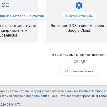
checklist
settings
апись и выставление счетов
2. Включите SDK.
о вы соответствуете
Включите SDK в своем проект
едварительным
Google Cloud.
бованиям.
Эта информация оказалась полезной
Отправить отзыв
онтент на этой странице предоставляется по
лицензии Creative Commons "
б этом написано в
правилах сайта
. Java – это зарегистрированный това
026-08-04 UTC.