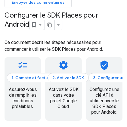
Envoyer des commentaires
Configurer le SDK Places pour
Android
Ce document décrit les étapes nécessaires pour
commencer à utiliser le SDK Places pour Android.
checklist
settings
verified_user
1. Compte et facturation
2. Activer le SDK
3. Configurer une
Assurez-vous
Activez le SDK
Configurez une
de remplir les
dans votre
clé API à
conditions
projet Google
utiliser avec le
préalables.
Cloud.
SDK Places
pour Android.