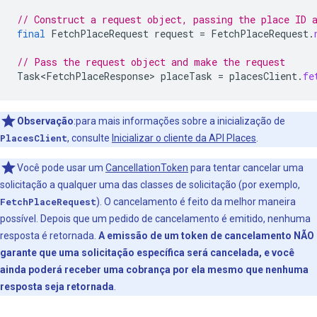
// Construct a request object, passing the place ID 
final
FetchPlaceRequest
request
=
FetchPlaceRequest
.
// Pass the request object and make the request
Task<FetchPlaceResponse>
placeTask
=
placesClient
.
fe
Observação
:para mais informações sobre a inicialização de
PlacesClient
, consulte
Inicializar o cliente da API Places
.
Você pode usar um
CancellationToken
para tentar cancelar uma
solicitação a qualquer uma das classes de solicitação (por exemplo,
FetchPlaceRequest
). O cancelamento é feito da melhor maneira
possível. Depois que um pedido de cancelamento é emitido, nenhuma
resposta é retornada.
A emissão de um token de cancelamento NÃO
garante que uma solicitação específica será cancelada, e você
ainda poderá receber uma cobrança por ela mesmo que nenhuma
resposta seja retornada
.