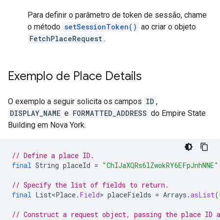
Para definir o parâmetro de token de sessão, chame
o método
setSessionToken()
ao criar o objeto
FetchPlaceRequest
.
Exemplo de Place Details
O exemplo a seguir solicita os campos
ID
,
DISPLAY_NAME
e
FORMATTED_ADDRESS
do Empire State
Building em Nova York.
// Define a place ID.
final
String
placeId
=
"ChIJaXQRs6lZwokRY6EFpJnhNNE"
// Specify the list of fields to return.
final
List<Place
.
Field
>
placeFields
=
Arrays
.
asList
(
// Construct a request object, passing the place ID 