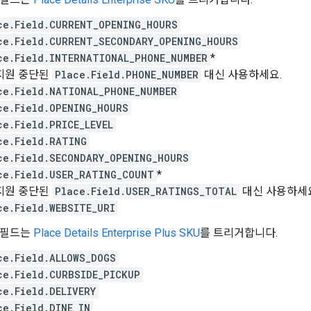
ce.Field.CURRENT_OPENING_HOURS
ce.Field.CURRENT_SECONDARY_OPENING_HOURS
ce.Field.INTERNATIONAL_PHONE_NUMBER
*
지원 중단된
Place.Field.PHONE_NUMBER
대신 사용하세요.
ce.Field.NATIONAL_PHONE_NUMBER
ce.Field.OPENING_HOURS
ce.Field.PRICE_LEVEL
ce.Field.RATING
ce.Field.SECONDARY_OPENING_HOURS
ce.Field.USER_RATING_COUNT
*
지원 중단된
Place.Field.USER_RATINGS_TOTAL
대신 사용하세
ce.Field.WEBSITE_URI
 필드는
Place Details Enterprise Plus SKU
를 트리거합니다.
ce.Field.ALLOWS_DOGS
ce.Field.CURBSIDE_PICKUP
ce.Field.DELIVERY
ce.Field.DINE_IN