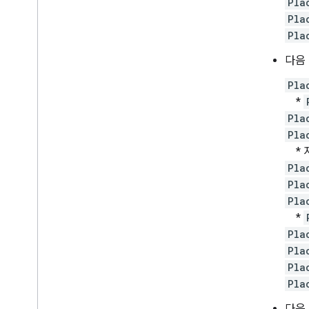
Pla
Pla
Pla
다음
Pla
*
Pla
Pla
* 
Pla
Pla
Pla
*
Pla
Pla
Pla
Pla
다음