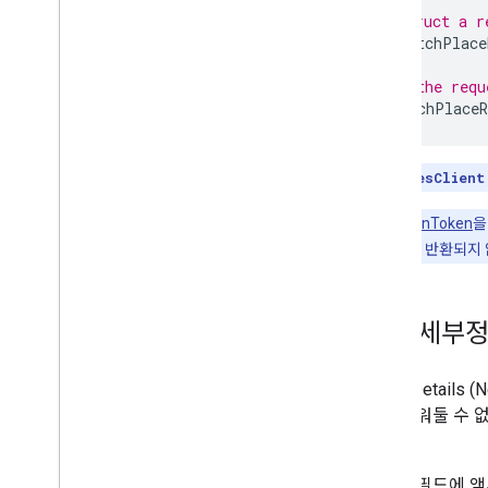
// Construct a r
final
FetchPlace
// Pass the requ
Task<FetchPlaceR
참고:
PlacesClient
CancellationToken
을
발행되면 응답이 반환되지 
장소 세부정
Place Details 
과는 비워둘 수 
음).
데이터 필드에 