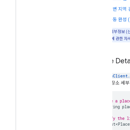
장소 Rx 라이브러리
주변 지역 
Secrets Gradle 플러그인
자동 완성 
참고:
장소 세부정보 (신규
Kotlin API 사용에 관한
Place Det
PlacesClient
달하여 장소 세부
// Define a plac
final
String
pla
// Specify the l
final
List<Place