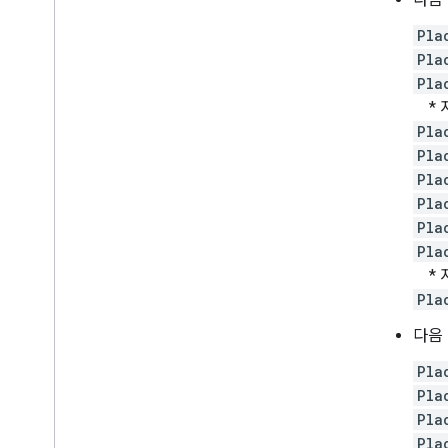
Pla
Pla
Pla
* 
Pla
Pla
Pla
Pla
Pla
Pla
* 
Pla
다음
Pla
Pla
Pla
Pla