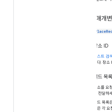
필수 매개
FetchPlaceRe
장소 ID
텍스트 검색
니다. 장소
필드 목
장소를 요청
을 전달하세
필드 목록은
록은 각 요