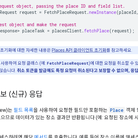
equest object, passing the place ID and field list.
Request
request
=
FetchPlaceRequest
.
newInstance
(
placeId
est object and make the request
esponse>
placeTask
=
placesClient
.
fetchPlace
(
request
);
초기화에 대한 자세한 내용은
Places API 클라이언트 초기화
를 참고하세요.
 사용하여 요청 클래스 (예:
FetchPlaceRequest
)에 대한 요청을 취소할 수
않습니다.
취소 토큰을 발급해도 특정 요청이 취소된다고 보장할 수 없으며, 응
보 (신규) 응답
(New)는
필드 목록
을 사용하여 요청한 필드만 포함하는
Place
객체 
없으므로 데이터가 있는 장소 결과만 반환됩니다 (예: 요청된 장소에 
액세스하려면 해당
메서드
를 호출합니다. 예를 들어 장소 이름에 액