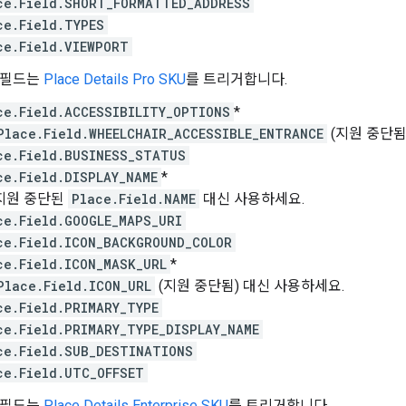
ce.Field.SHORT_FORMATTED_ADDRESS
ce.Field.TYPES
ce.Field.VIEWPORT
 필드는
Place Details Pro SKU
를 트리거합니다.
ce.Field.ACCESSIBILITY_OPTIONS
*
Place.Field.WHEELCHAIR_ACCESSIBLE_ENTRANCE
(지원 중단됨
ce.Field.BUSINESS_STATUS
ce.Field.DISPLAY_NAME
*
지원 중단된
Place.Field.NAME
대신 사용하세요.
ce.Field.GOOGLE_MAPS_URI
ce.Field.ICON_BACKGROUND_COLOR
ce.Field.ICON_MASK_URL
*
Place.Field.ICON_URL
(지원 중단됨) 대신 사용하세요.
ce.Field.PRIMARY_TYPE
ce.Field.PRIMARY_TYPE_DISPLAY_NAME
ce.Field.SUB_DESTINATIONS
ce.Field.UTC_OFFSET
 필드는
Place Details Enterprise SKU
를 트리거합니다.