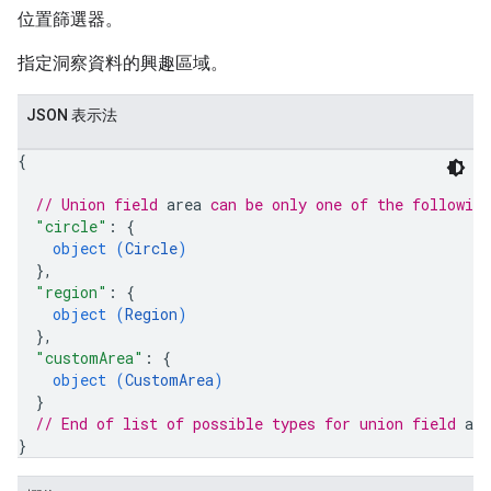
位置篩選器。
指定洞察資料的興趣區域。
JSON 表示法
{
// Union field 
area
 can be only one of the followin
"circle"
: 
{
object (
Circle
)
}
,
"region"
: 
{
object (
Region
)
}
,
"customArea"
: 
{
object (
CustomArea
)
}
// End of list of possible types for union field 
are
}