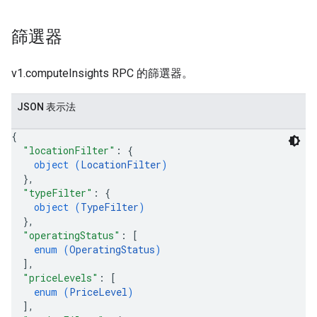
篩選器
v1.computeInsights RPC 的篩選器。
JSON 表示法
{
"locationFilter"
: 
{
object (
LocationFilter
)
}
,
"typeFilter"
: 
{
object (
TypeFilter
)
}
,
"operatingStatus"
: 
[
enum (
OperatingStatus
)
]
,
"priceLevels"
: 
[
enum (
PriceLevel
)
]
,