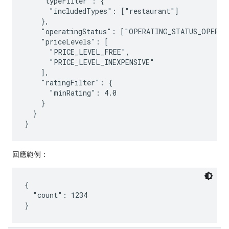
    "typeFilter": {

      "includedTypes": ["restaurant"]

    },

    "operatingStatus": ["OPERATING_STATUS_OPERATI
    "priceLevels": [

      "PRICE_LEVEL_FREE",

      "PRICE_LEVEL_INEXPENSIVE"

    ],

    "ratingFilter": {

      "minRating": 4.0

    }

  }

回應範例：
{

  "count": 1234
