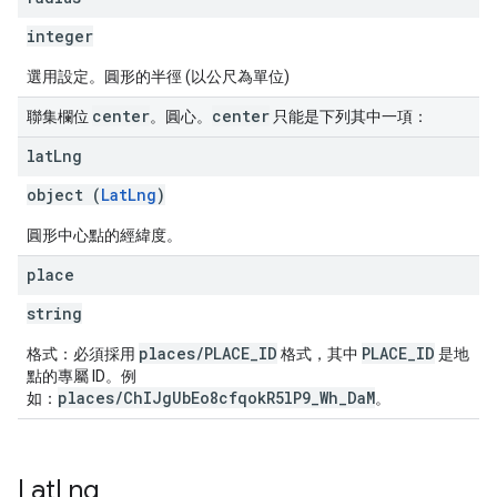
integer
選用設定。圓形的半徑 (以公尺為單位)
center
center
聯集欄位
。圓心。
只能是下列其中一項：
lat
Lng
object (
LatLng
)
圓形中心點的經緯度。
place
string
places/PLACE_ID
PLACE_ID
格式：
必須採用
格式，其中
是地
點的專屬 ID。例
places/ChIJgUbEo8cfqokR5lP9_Wh_DaM
如：
。
Lat
Lng