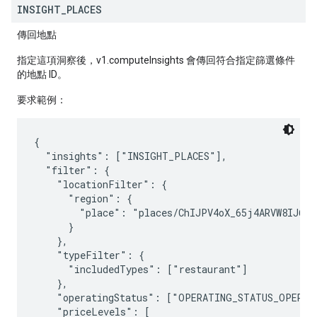
INSIGHT
_
PLACES
傳回地點
指定這項洞察後，v1.computeInsights 會傳回符合指定篩選條件
的地點 ID。
要求範例：
{

  "insights": ["INSIGHT_PLACES"],

  "filter": {

    "locationFilter": {

      "region": {

        "place": "places/ChIJPV4oX_65j4ARVW8IJ6IJU
      }

    },

    "typeFilter": {

      "includedTypes": ["restaurant"]

    },

    "operatingStatus": ["OPERATING_STATUS_OPERATI
    "priceLevels": [
