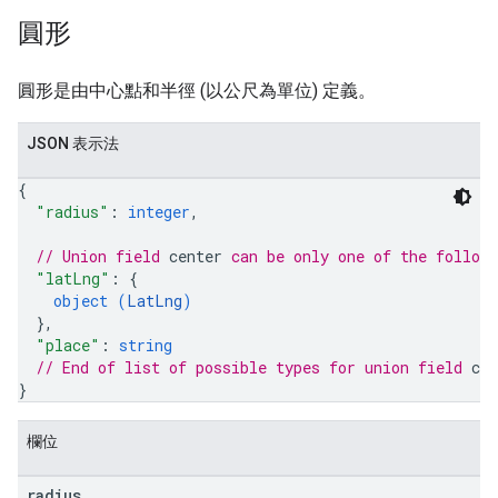
圓形
圓形是由中心點和半徑 (以公尺為單位) 定義。
JSON 表示法
{
"radius"
: 
integer
,
// Union field 
center
 can be only one of the follow
"latLng"
: 
{
object (
LatLng
)
}
,
"place"
: 
string
// End of list of possible types for union field 
cen
}
欄位
radius