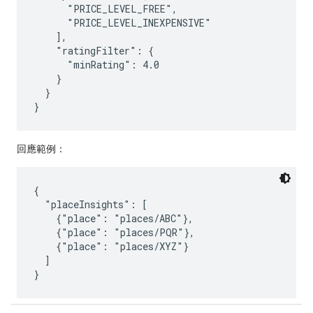
      "PRICE_LEVEL_FREE",

      "PRICE_LEVEL_INEXPENSIVE"

    ],

    "ratingFilter": {

      "minRating": 4.0

    }

  }

回應範例：
{

  "placeInsights": [

    {"place": "places/ABC"},

    {"place": "places/PQR"},

    {"place": "places/XYZ"}

  ]
