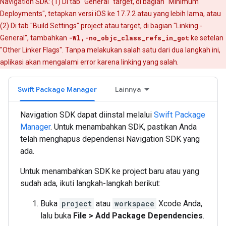
Navigation SDK: (1) Di tab "General" target, di bagian "Minimum
Deployments", tetapkan versi iOS ke 17.7.2 atau yang lebih lama, atau
(2) Di tab "Build Settings" project atau target, di bagian "Linking -
General", tambahkan
-Wl,-no_objc_class_refs_in_got
ke setelan
"Other Linker Flags". Tanpa melakukan salah satu dari dua langkah ini,
aplikasi akan mengalami error karena linking yang salah.
Swift Package Manager
Lainnya
Navigation SDK dapat diinstal melalui
Swift Package
Manager
. Untuk menambahkan SDK, pastikan Anda
telah menghapus dependensi Navigation SDK yang
ada.
Untuk menambahkan SDK ke project baru atau yang
sudah ada, ikuti langkah-langkah berikut:
Buka
project
atau
workspace
Xcode Anda,
lalu buka
File > Add Package Dependencies
.