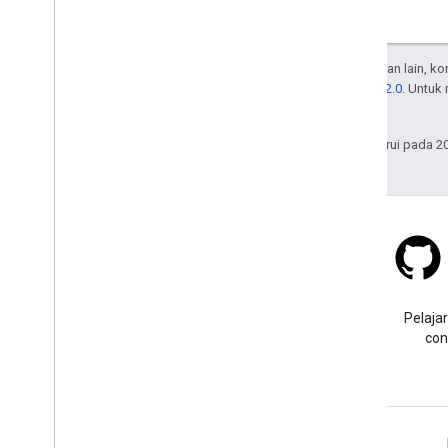
Kecuali dinyatakan lain, k
Lisensi Apache 2.0
. Untuk
afiliasinya.
Terakhir diperbarui pada 2
Stack Overflow
Ajukan pertanyaan dengan
Pelajar
tag google-maps-sdk-ios.
con
Pelajari Lebih Lanjut