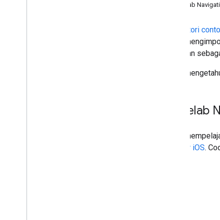
Codelab Navigati
Repositori conto
dapat mengimpo
diberikan sebagai
Untuk mengetahui
Codelab Na
Untuk mempelaja
SDK for iOS
. Co