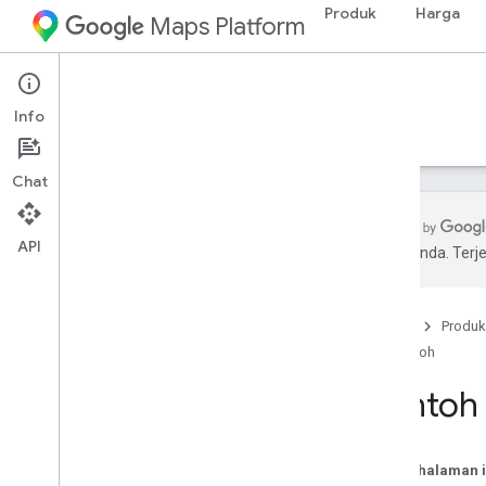
Produk
Harga
Maps Platform
iOS
Navigation SDK for iOS
Info
Panduan
Referensi
Contoh
Referensi
Chat
API
pilihan Anda. Te
Contoh
Ringkasan contoh kode
Beranda
Produk
Codelab
Contoh
Contoh 
Pada halaman i