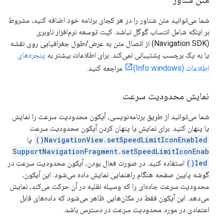
شما می‌توانید متن شناور را در هر کجای برنامه خود اضافه کنید، مشروط
بر اینکه شامل انتساب گوگل نباشد. کیت توسعه نرم‌افزار ناوبری
(Navigation SDK) از اتصال متن به عرض/طول جغرافیایی روی نقشه
یا به یک برچسب پشتیبانی نمی‌کند. برای اطلاعات بیشتر به
پنجره‌های
اطلاعات (Info windows)
مراجعه کنید.
نمایش محدودیت سرعت
شما می‌توانید از طریق برنامه‌نویسی، آیکون محدودیت سرعت را نمایش
یا پنهان کنید. برای نمایش یا پنهان کردن آیکون محدودیت سرعت
NavigationView.setSpeedLimitIconEnabled()
یا
SupportNavigationFragment.setSpeedLimitIconEnab
led()
استفاده کنید. در صورت فعال بودن، آیکون محدودیت سرعت در
گوشه پایین صفحه هنگام راهنمایی نمایش داده می‌شود. این آیکون،
محدودیت سرعت جاده‌ای را که وسیله نقلیه در آن حرکت می‌کند، نمایش
می‌دهد. این آیکون فقط در مکان‌هایی ظاهر می‌شود که داده‌های قابل
اعتمادی در مورد محدودیت سرعت در دسترس باشد.