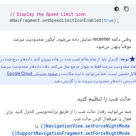
// Display the Speed Limit icon
mNavFragment
.
setSpeedLimitIconEnabled
(
true
);
وقتی دکمه recenter نمایش داده می‌شود، آیکون محدودیت سرعت
موقتاً پنهان می‌شود.
توجه:
کاربران باید از تمام علائم نصب شده در جاده پیروی کنند. داده‌های درج شده در
نماد محدودیت سرعت فقط به عنوان مرجع عمل می‌کنند. دقت داده‌های محدودیت سرعت
قابل تضمین نیست. شما می‌توانید با ثبت شکایت در
صفحه پشتیبانی Google Cloud
،
نادرستی داده‌های محدودیت سرعت ما را گزارش دهید.
حالت شب را تنظیم کنید
شما می‌توانید رفتار حالت شب را از طریق برنامه‌نویسی کنترل کنید. برای
فعال یا غیرفعال کردن حالت شب
NavigationView.setForceNightMode()
یا
SupportNavigationFragment.setForceNightMode()