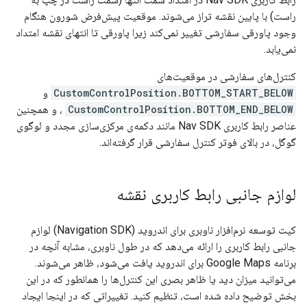
راست) با پایین نقشه تراز می‌شوند. موقعیت پیش‌فرض شورون هنگام
وجود پاورقی سفارشی تغییر نمی‌کند زیرا پاورقی تا انتهای نقشه امتداد
نمی‌یابد.
کنترل‌های سفارشی در موقعیت‌های
CustomControlPosition.BOTTOM_START_BELOW
و
CustomControlPosition.BOTTOM_END_BELOW
، و همچنین
عناصر رابط کاربری Nav SDK مانند دکمه‌ی مرکزی‌سازی مجدد و لوگوی
گوگل، در بالای فوتر کنترل سفارشی قرار گرفته‌اند.
لوازم جانبی رابط کاربری نقشه
کیت توسعه نرم‌افزار ناوبری برای اندروید (Navigation SDK) لوازم
جانبی رابط کاربری را ارائه می‌دهد که در طول ناوبری، مشابه آنچه در
برنامه Google Maps برای اندروید یافت می‌شود، ظاهر می‌شوند.
می‌توانید میزان دید یا ظاهر بصری این کنترل‌ها را همانطور که در این
بخش توضیح داده شده است، تنظیم کنید. تغییراتی که در اینجا ایجاد