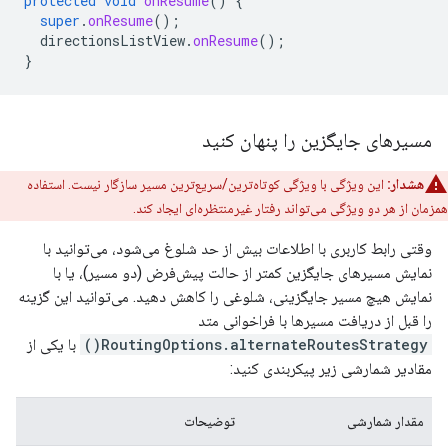
protected
void
onResume
()
{
super
.
onResume
();
directionsListView
.
onResume
();
}
مسیرهای جایگزین را پنهان کنید
هشدار:
این ویژگی با ویژگی کوتاه‌ترین/سریع‌ترین مسیر سازگار نیست. استفاده
همزمان از هر دو ویژگی می‌تواند رفتار غیرمنتظره‌ای ایجاد کند.
وقتی رابط کاربری با اطلاعات بیش از حد شلوغ می‌شود، می‌توانید با
نمایش مسیرهای جایگزین کمتر از حالت پیش‌فرض (دو مسیر)، یا با
نمایش هیچ مسیر جایگزینی، شلوغی را کاهش دهید. می‌توانید این گزینه
را قبل از دریافت مسیرها با فراخوانی متد
RoutingOptions.alternateRoutesStrategy()
با یکی از
مقادیر شمارشی زیر پیکربندی کنید:
مقدار شمارشی
توضیحات