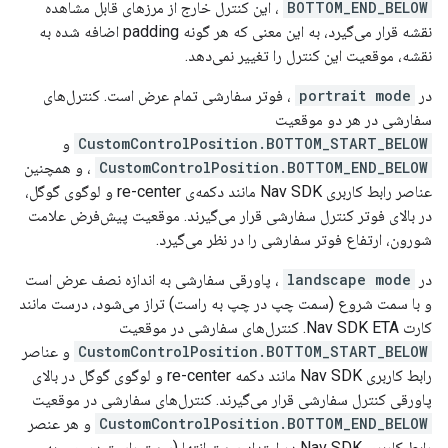
BOTTOM_END_BELOW
، این کنترل خارج از مرزهای قابل مشاهده
نقشه قرار می‌گیرد، به این معنی که هر گونه padding اضافه شده به
نقشه، موقعیت این کنترل را تغییر نمی‌دهد.
در
portrait mode
، فوتر سفارشی تمام عرض است. کنترل‌های
سفارشی در هر دو موقعیت
CustomControlPosition.BOTTOM_START_BELOW
و
CustomControlPosition.BOTTOM_END_BELOW
، و همچنین
عناصر رابط کاربری Nav SDK مانند دکمه‌ی re-center و لوگوی گوگل،
در بالای فوتر کنترل سفارشی قرار می‌گیرند. موقعیت پیش‌فرض علامت
شورون، ارتفاع فوتر سفارشی را در نظر می‌گیرد.
در
landscape mode
، پاورقی سفارشی به اندازه نصف عرض است
و با سمت شروع (سمت چپ در چپ به راست) تراز می‌شود، درست مانند
کارت Nav SDK ETA. کنترل‌های سفارشی در موقعیت
CustomControlPosition.BOTTOM_START_BELOW
و عناصر
رابط کاربری Nav SDK مانند دکمه re-center و لوگوی گوگل در بالای
پاورقی کنترل سفارشی قرار می‌گیرند. کنترل‌های سفارشی در موقعیت
CustomControlPosition.BOTTOM_END_BELOW
و هر عنصر
رابط کاربری Nav SDK در امتداد سمت انتها (سمت راست در چپ به