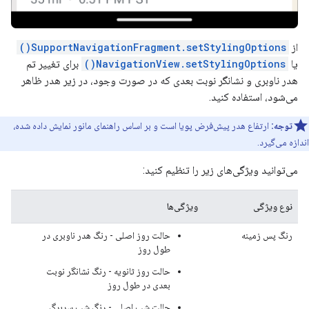
از
SupportNavigationFragment.setStylingOptions()
یا
NavigationView.setStylingOptions()
برای تغییر تم
هدر ناوبری و نشانگر نوبت بعدی که در صورت وجود، در زیر هدر ظاهر
می‌شود، استفاده کنید.
توجه:
ارتفاع هدر پیش‌فرض پویا است و بر اساس راهنمای مانور نمایش داده شده،
اندازه می‌گیرد.
می‌توانید ویژگی‌های زیر را تنظیم کنید:
نوع ویژگی
ویژگی‌ها
رنگ پس زمینه
حالت روز اصلی - رنگ هدر ناوبری در
طول روز
حالت روز ثانویه - رنگ نشانگر نوبت
بعدی در طول روز
حالت شب اصلی - رنگ شبِ سربرگ