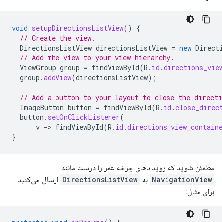
void
setupDirectionsListView
()
{
// Create the view.
DirectionsListView
directionsListView
=
new
Direct
// Add the view to your view hierarchy.
ViewGroup
group
=
findViewById
(
R
.
id
.
directions_vie
group
.
addView
(
directionsListView
);
// Add a button to your layout to close the directi
ImageButton
button
=
findViewById
(
R
.
id
.
close_direc
button
.
setOnClickListener
(
v
-
>
findViewById
(
R
.
id
.
directions_view_contain
}
مطمئن شوید که رویدادهای چرخه عمر را درست مانند
NavigationView
به
DirectionsListView
ارسال می‌کنید.
برای مثال: