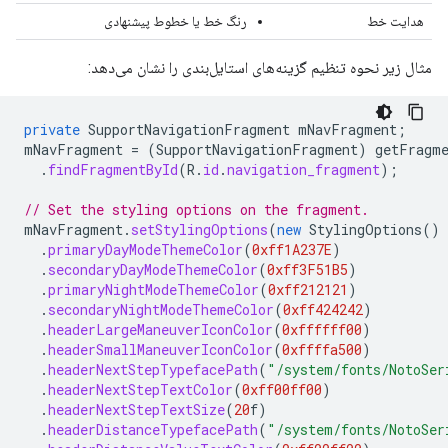
هدایت خط
رنگ خط یا خطوط پیشنهادی
مثال زیر نحوه تنظیم گزینه‌های استایل‌بندی را نشان می‌دهد:
private
SupportNavigationFragment
mNavFragment
;
mNavFragment
=
(
SupportNavigationFragment
)
getFragme
.
findFragmentById
(
R
.
id
.
navigation_fragment
);
// Set the styling options on the fragment.
mNavFragment
.
setStylingOptions
(
new
StylingOptions
()
.
primaryDayModeThemeColor
(
0xff1A237E
)
.
secondaryDayModeThemeColor
(
0xff3F51B5
)
.
primaryNightModeThemeColor
(
0xff212121
)
.
secondaryNightModeThemeColor
(
0xff424242
)
.
headerLargeManeuverIconColor
(
0xffffff00
)
.
headerSmallManeuverIconColor
(
0xffffa500
)
.
headerNextStepTypefacePath
(
"/system/fonts/NotoSer
.
headerNextStepTextColor
(
0xff00ff00
)
.
headerNextStepTextSize
(
20
f
)
.
headerDistanceTypefacePath
(
"/system/fonts/NotoSer