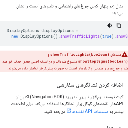
مثال زیر پنهان کردن چراغ‌های راهنمایی و تابلوهای ایست را نشان
می‌دهد:
DisplayOptions
displayOptions
=
new
DisplayOptions
().
showTrafficLights
(
true
).
showS
متدهای
showTrafficLights(boolean)
و
showStopSigns(boolean)
منسوخ شده‌اند و در نسخه اصلی بعدی حذف خواهند
شد و چراغ‌های راهنمایی و تابلوهای ایست به صورت پیش‌فرض نمایش داده می‌شوند.
اضافه کردن نشانگرهای سفارشی
کیت توسعه نرم‌افزار ناوبری اندروید (Navigation SDK) اکنون از
APIهای نقشه‌های گوگل برای نشانگرها استفاده می‌کند. برای اطلاعات
بیشتر به
مستندات API نقشه‌ها
مراجعه کنید.
متن شناور