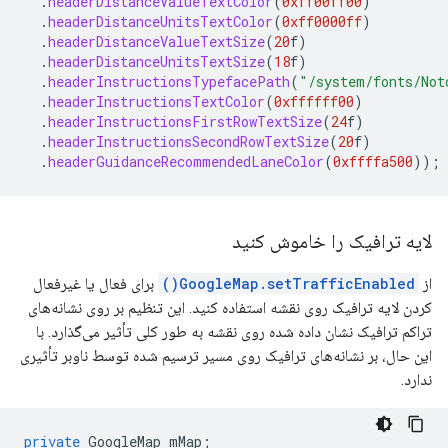
.
headerDistanceValueTextColor
(
0xff00ff00
)
.
headerDistanceUnitsTextColor
(
0xff0000ff
)
.
headerDistanceValueTextSize
(
20
f
)
.
headerDistanceUnitsTextSize
(
18
f
)
.
headerInstructionsTypefacePath
(
"/system/fonts/Not
.
headerInstructionsTextColor
(
0xffffff00
)
.
headerInstructionsFirstRowTextSize
(
24
f
)
.
headerInstructionsSecondRowTextSize
(
20
f
)
.
headerGuidanceRecommendedLaneColor
(
0xffffa500
));
لایه ترافیک را خاموش کنید
از
GoogleMap.setTrafficEnabled()
برای فعال یا غیرفعال
کردن لایه ترافیک روی نقشه استفاده کنید. این تنظیم بر روی نشانه‌های
تراکم ترافیک نشان داده شده روی نقشه به طور کلی تأثیر می‌گذارد. با
این حال، بر نشانه‌های ترافیک روی مسیر ترسیم شده توسط ناوبر تأثیری
ندارد.
private
GoogleMap
mMap
;