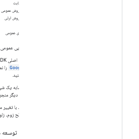
خلاصه ثابت
Camera
Update
Factory
خلاصه روش عمومی
نقشه گوگل
خلاصه روش ارثی
نمای کلی
ثابت ها
لغو پاسخ تماس
روش های عمومی
Info
Window
Adapter
On
Camera
Change
Listener
کلاس نهایی عمومی
On
Camera
Idle
Listener
On
Camera
Move
Canceled
Listener
این کلاس اصلی Google Maps SDK برای اندروید است و نقطه ورود همه روش های مربوط به نقشه است. شما نمی‌توانید مستقیماً یک شی
On
Camera
Move
Listener
GoogleMap
را نم
On
Camera
Move
Started
Listener
دریافت کنید.
On
Circle
Click
Listener
توجه: مشابه یک ش
On
Ground
Overlay
Click
Listener
یک رشته دیگر منجر 
On
Indoor
State
Change
Listener
On
Info
Window
Click
Listener
می توانید با تغییر 
On
Info
Window
Close
Listener
مکان، سطح زوم، زاوی
On
Info
Window
Long
Click
Listener
On
Map
Click
Listener
راهنمای توسعه د
On
Map
Loaded
Callback