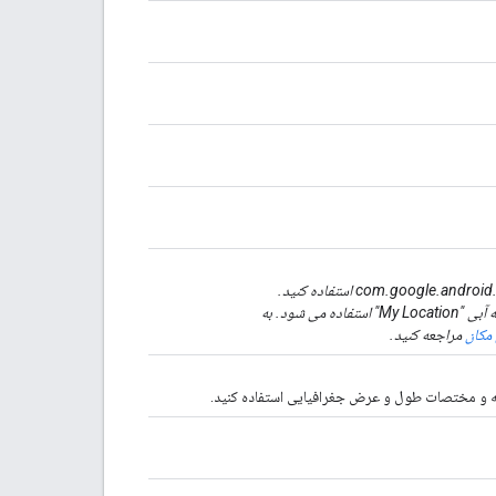
این روش منسوخ شده است. به جای آن از com.google.android.gms.location.FusedLocationProviderApi استفاده کنید.
FusedLocationProviderApi مکان یابی و مصرف انرژی را بهبود می بخشد و توسط نقطه آبی "My Location" استفاده می شود. به
 مکان
مراجعه کنید.
حه و مختصات طول و عرض جغرافیایی استفاده کنید.