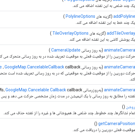
ک چند ضلعی به این نقشه اضافه می کند.
addPolylin
(گزینه های
PolylineOptions
)
ک چند خط به این نقشه اضافه می کند.
addTileOverla
(گزینه های
TileOverlayOptions
)
ک پوشش کاشی به این نقشه اضافه می کند.
animateCamer
(به روز رسانی
CameraUpdate
)
رکت دوربین را از موقعیت فعلی به موقعیت تعریف شده در به روز رسانی متحرک می کن
animateCamer
(به روز رسانی
callback)
GoogleMap.CancelableCallback
،
e
رکت دوربین را از موقعیت فعلی به موقعیتی که در به روز رسانی تعریف شده است متحرک
ند.
animateCamer
(به‌روزرسانی
callback)
GoogleMap.Cancelable Callback
nMs،
قشه را مطابق به روز رسانی با یک انیمیشن در مدت زمان مشخصی حرکت می دهد و پس از 
وشن
()
مام نشانگرها، چند خطوط، چند ضلعی ها، همپوشانی ها و غیره را از نقشه حذف می کند.
()
getCameraPositio
وقعیت فعلی دوربین را دریافت می کند.