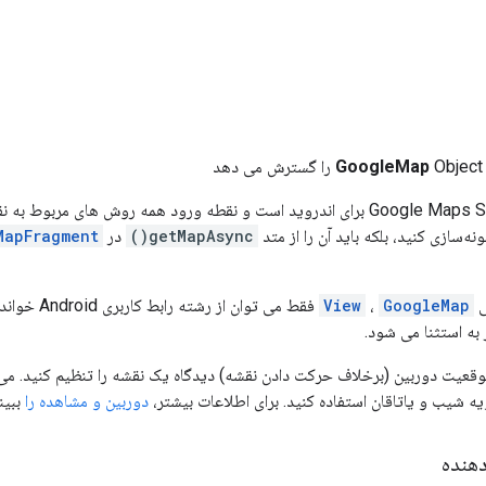
Object را گسترش می دهد
GoogleMap
ونه‌سازی کنید، بلکه باید آن را از متد
getMapAsync()
در
MapFragment
ی
GoogleMap
،
View
فقط می توان از رشته رابط کاربری Android خوانده و اصلاح کرد. فراخوانی متدهای
به استثنا می شود.
موقعیت دوربین (برخلاف حرکت دادن نقشه) دیدگاه یک نقشه را تنظیم کنید. می ت
ه شیب و یاتاقان استفاده کنید. برای اطلاعات بیشتر،
دوربین و مشاهده را
ببین
هنده