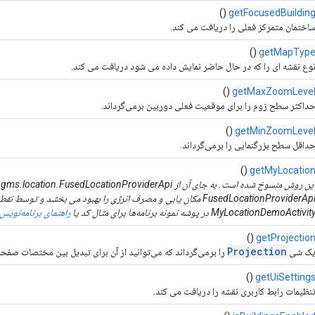
()
getFocusedBuildin
اختمان متمرکز فعلی را دریافت می کند.
()
getMapTyp
وع نقشه ای را که در حال حاضر نمایش داده می شود دریافت می کند.
()
getMaxZoomLeve
داکثر سطح زوم را برای موقعیت فعلی دوربین برمی‌گرداند.
()
getMinZoomLeve
داقل سطح بزرگنمایی را برمی‌گرداند.
()
getMyLocatio
MyLocationDemoActivit در پوشه نمونه برنامه‌ها برای مثال کد یا
راهنمای برنامه‌نویس
()
getProjectio
Projection
ک شی
را برمی‌گرداند که می‌توانید از آن برای تبدیل بین مختصات صف
()
getUiSetting
نظیمات رابط کاربری نقشه را دریافت می کند.