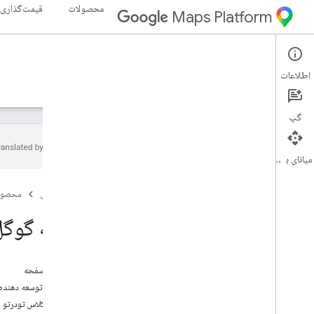
محصولات
قیمت‌گذاری
Maps Platform
Maps SDK for Android
Android
اطلاعات
راهنما
مرجع
نمونه ها
منابع
گپ
میانای برنامه‌سازی کاربردی
مرجع
صفحه اصلی
محصول
com
.
google
.
android
.
gms
.
maps
com
.
google
.
android
.
gms
.
maps
.
نقشه گوگل
model
بتا (منسوخ شده)
در این صفحه
com
.
google
.
android
.
libraries
.
maps
راهنمای توسعه دهنده
نمای کلی
خلاصه کلاس تودرتو
به روز رسانی دوربین