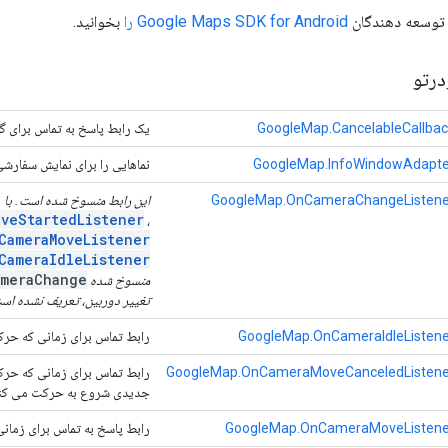
 توسعه دهندگان
Google Maps SDK for Android را
بخوانید.
رتو
GoogleMap.CancelableCallbac
یک رابط پاسخ به تماس برای گز
GoogleMap.InfoWindowAdapte
نماهایی را برای نمایش سفارشی
GoogleMap.OnCameraChangeListene
این رابط منسوخ شده است. با
veStartedListener
،
CameraMoveListener
CameraIdleListener
meraChange
منسوخ شده
تغییر دوربین، تعریف نشده اس
GoogleMap.OnCameraIdleListene
رابط تماس برای زمانی که حرک
GoogleMap.OnCameraMoveCanceledListene
رابط تماس برای زمانی که حرک
جدیدی شروع به حرکت می کند
GoogleMap.OnCameraMoveListene
رابط پاسخ به تماس برای زمان