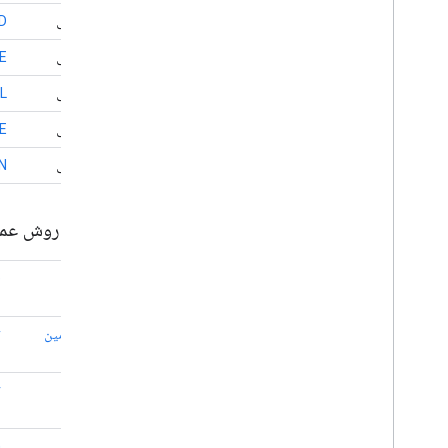
بین المللی
D
بین المللی
E
بین المللی
L
بین المللی
E
بین المللی
N
خلاصه روش عم
دایره
e
ی
روکش زمین
y
ی
نشانگر
r
ی
چند ضلعی
n