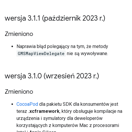
wersja 3
.
1
.
1 (październik 2023 r
.
)
Zmieniono
Naprawia błąd polegający na tym, że metody
GMSMapViewDelegate
nie są wywoływane.
wersja 3
.
1
.
0 (wrzesień 2023 r
.
)
Zmieniono
CocoaPod
dla pakietu SDK dla konsumentów jest
teraz
.xcframework
, który obsługuje kompilacje na
urządzenia i symulatory dla deweloperów
korzystających z komputerów Mac z procesorami