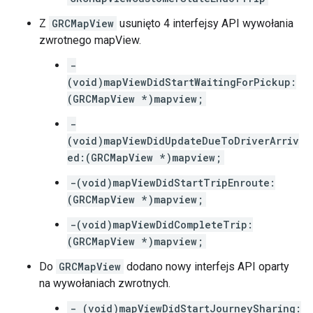
Z
GRCMapView
usunięto 4 interfejsy API wywołania
zwrotnego mapView.
-
(void)mapViewDidStartWaitingForPickup:
(GRCMapView *)mapview;
-
(void)mapViewDidUpdateDueToDriverArriv
ed:(GRCMapView *)mapview;
-(void)mapViewDidStartTripEnroute:
(GRCMapView *)mapview;
-(void)mapViewDidCompleteTrip:
(GRCMapView *)mapview;
Do
GRCMapView
dodano nowy interfejs API oparty
na wywołaniach zwrotnych.
- (void)mapViewDidStartJourneySharing: