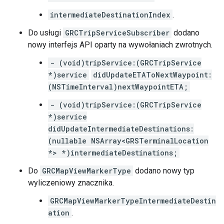
intermediateDestinationIndex
.
Do usługi
GRCTripServiceSubscriber
dodano
nowy interfejs API oparty na wywołaniach zwrotnych.
- (void)tripService:(GRCTripService
*)service
didUpdateETAToNextWaypoint:
(NSTimeInterval)nextWaypointETA;
- (void)tripService:(GRCTripService
*)service
didUpdateIntermediateDestinations:
(nullable NSArray<GRSTerminalLocation
*> *)intermediateDestinations;
Do
GRCMapViewMarkerType
dodano nowy typ
wyliczeniowy znacznika.
GRCMapViewMarkerTypeIntermediateDestin
ation
.