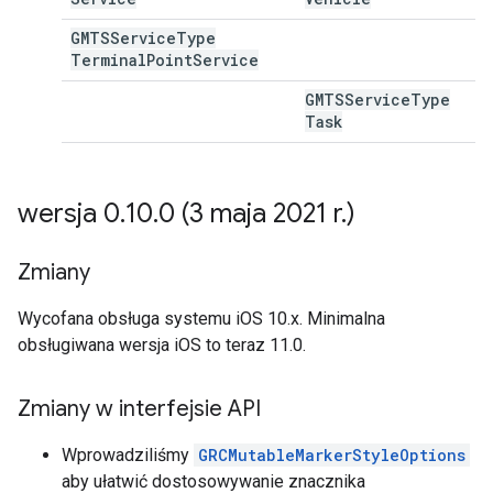
GMTSService
Type
Terminal
Point
Service
GMTSService
Type
Task
wersja 0
.
10
.
0 (3 maja 2021 r
.
)
Zmiany
Wycofana obsługa systemu iOS 10.x. Minimalna
obsługiwana wersja iOS to teraz 11.0.
Zmiany w interfejsie API
Wprowadziliśmy
GRCMutableMarkerStyleOptions
aby ułatwić dostosowywanie znacznika