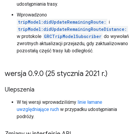
udostępniania trasy.
Wprowadzono
tripModel:didUpdateRemainingRoute:
i
tripModel:didUpdateRemainingRouteDistance:
w protokole
GRCTripModelSubscriber
do wywołań
zwrotnych aktualizacji przejazdu, gdy zaktualizowano
pozostałą część trasy lub odległość.
wersja 0
.
9
.
0 (25 stycznia 2021 r
.
)
Ulepszenia
W tej wersji wprowadziliśmy
linie łamane
uwzględniające ruch
w przypadku udostępniania
podróży.
Zmiany w interfejsie API