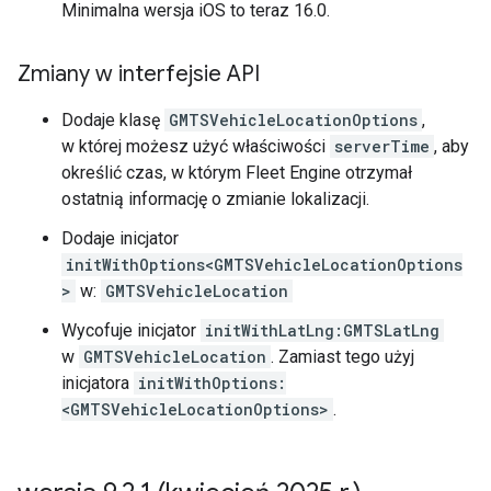
Minimalna wersja iOS to teraz 16.0.
Zmiany w interfejsie API
Dodaje klasę
GMTSVehicleLocationOptions
,
w której możesz użyć właściwości
serverTime
, aby
określić czas, w którym Fleet Engine otrzymał
ostatnią informację o zmianie lokalizacji.
Dodaje inicjator
initWithOptions<GMTSVehicleLocationOptions
>
w:
GMTSVehicleLocation
Wycofuje inicjator
initWithLatLng:GMTSLatLng
w
GMTSVehicleLocation
. Zamiast tego użyj
inicjatora
initWithOptions:
<GMTSVehicleLocationOptions>
.