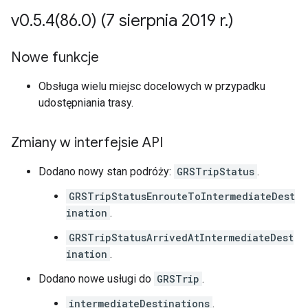
v0
.
5
.
4(
86
.
0) (7 sierpnia 2019 r
.
)
Nowe funkcje
Obsługa wielu miejsc docelowych w przypadku
udostępniania trasy.
Zmiany w interfejsie API
Dodano nowy stan podróży:
GRSTripStatus
.
GRSTripStatusEnrouteToIntermediateDest
ination
.
GRSTripStatusArrivedAtIntermediateDest
ination
.
Dodano nowe usługi do
GRSTrip
.
intermediateDestinations
.