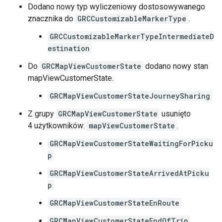
Dodano nowy typ wyliczeniowy dostosowywanego
znacznika do
GRCCustomizableMarkerType
.
GRCCustomizableMarkerTypeIntermediateD
estination
Do
GRCMapViewCustomerState
dodano nowy stan
mapViewCustomerState.
GRCMapViewCustomerStateJourneySharing
Z grupy
GRCMapViewCustomerState
usunięto
4 użytkowników:
mapViewCustomerState
.
GRCMapViewCustomerStateWaitingForPicku
p
GRCMapViewCustomerStateArrivedAtPicku
p
GRCMapViewCustomerStateEnRoute
GRCMapViewCustomerStateEndOfTrip