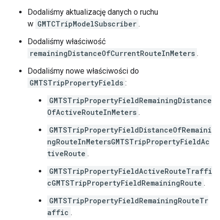
Dodaliśmy aktualizację danych o ruchu
w
GMTCTripModelSubscriber
.
Dodaliśmy właściwość
remainingDistanceOfCurrentRouteInMeters
.
Dodaliśmy nowe właściwości do
GMTSTripPropertyFields
:
GMTSTripPropertyFieldRemainingDistance
OfActiveRouteInMeters
.
GMTSTripPropertyFieldDistanceOfRemaini
ngRouteInMetersGMTSTripPropertyFieldAc
tiveRoute
.
GMTSTripPropertyFieldActiveRouteTraffi
cGMTSTripPropertyFieldRemainingRoute
.
GMTSTripPropertyFieldRemainingRouteTr
affic
.