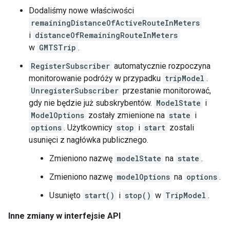
Dodaliśmy nowe właściwości
remainingDistanceOfActiveRouteInMeters
i
distanceOfRemainingRouteInMeters
w
GMTSTrip
.
RegisterSubscriber
automatycznie rozpoczyna
monitorowanie podróży w przypadku
tripModel
.
UnregisterSubscriber
przestanie monitorować,
gdy nie będzie już subskrybentów.
ModelState
i
ModelOptions
zostały zmienione na
state
i
options
. Użytkownicy
stop
i
start
zostali
usunięci z nagłówka publicznego.
Zmieniono nazwę
modelState
na
state
.
Zmieniono nazwę
modelOptions
na
options
.
Usunięto
start()
i
stop()
w
TripModel
.
Inne zmiany w interfejsie API