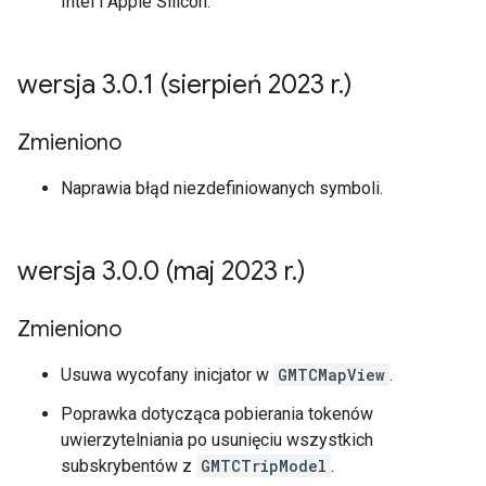
Intel i Apple Silicon.
wersja 3
.
0
.
1 (sierpień 2023 r
.
)
Zmieniono
Naprawia błąd niezdefiniowanych symboli.
wersja 3
.
0
.
0 (maj 2023 r
.
)
Zmieniono
Usuwa wycofany inicjator w
GMTCMapView
.
Poprawka dotycząca pobierania tokenów
uwierzytelniania po usunięciu wszystkich
subskrybentów z
GMTCTripModel
.