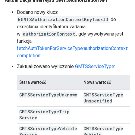
Aktualizacja interfejsu GMTSAuthorization API
Dodano nowy klucz
kGMTSAuthorizationContextKeyTaskID
do
określania identyfikatora zadania
w
authorizationContext
, gdy wywoływana jest
funkcja
fetchAuthTokenForServiceType:authorizationContext:
completion:
.
Zaktualizowano wyliczenie
GMTSServiceType
:
Stara wartość
Nowa wartość
GMTSService
Type
Unknown
GMTSService
Type
Unspecified
GMTSService
Type
Trip
Service
GMTSService
Type
Vehicle
GMTSService
Type
Service
Vehicle