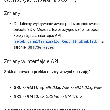
v0
.
11
.
0 (30 września 2021 r
.
)
Zmiany
Dodaliśmy wykrywanie awarii podczas inicjowania
pakietu SDK. Możesz też zrezygnować z tej opcji,
korzystając z interfejsu API
setAbnormalTerminationReportingEnabled:
na
stronie
GMTCServices
.
Zmiany w interfejsie API
Zaktualizowano prefiks nazwy wszystkich zajęć:
GRC
->
GMTC
, np.
GRCMapView
->
GMTCMapView
.
GRS
->
GMTS
, np.
GRSTrip
->
GMTSTrip
.