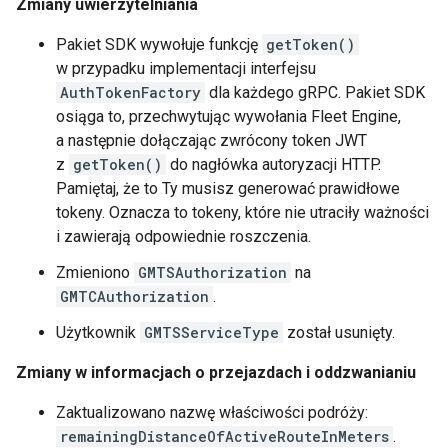
Zmiany uwierzytelniania
Pakiet SDK wywołuje funkcję
getToken()
w przypadku implementacji interfejsu
AuthTokenFactory
dla każdego gRPC. Pakiet SDK
osiąga to, przechwytując wywołania Fleet Engine,
a następnie dołączając zwrócony token JWT
z
getToken()
do nagłówka autoryzacji HTTP.
Pamiętaj, że to Ty musisz generować prawidłowe
tokeny. Oznacza to tokeny, które nie utraciły ważności
i zawierają odpowiednie roszczenia.
Zmieniono
GMTSAuthorization
na
GMTCAuthorization
.
Użytkownik
GMTSServiceType
został usunięty.
Zmiany w informacjach o przejazdach i oddzwanianiu
Zaktualizowano nazwę właściwości podróży:
remainingDistanceOfActiveRouteInMeters
.