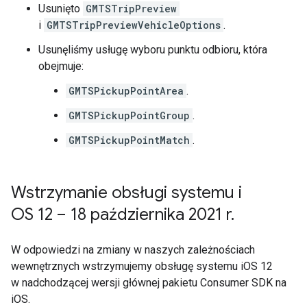
Usunięto
GMTSTripPreview
i
GMTSTripPreviewVehicleOptions
.
Usunęliśmy usługę wyboru punktu odbioru, która
obejmuje:
GMTSPickupPointArea
.
GMTSPickupPointGroup
.
GMTSPickupPointMatch
.
Wstrzymanie obsługi systemu i
OS 12 – 18 października 2021 r
.
W odpowiedzi na zmiany w naszych zależnościach
wewnętrznych wstrzymujemy obsługę systemu iOS 12
w nadchodzącej wersji głównej pakietu Consumer SDK na
iOS.