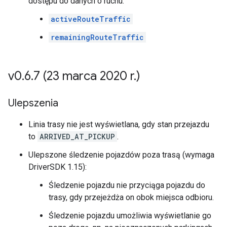
dostępu do danych o ruchu:
activeRouteTraffic
remainingRouteTraffic
v0
.
6
.
7 (23 marca 2020 r
.
)
Ulepszenia
Linia trasy nie jest wyświetlana, gdy stan przejazdu
to
ARRIVED_AT_PICKUP
.
Ulepszone śledzenie pojazdów poza trasą (wymaga
DriverSDK 1.15):
Śledzenie pojazdu nie przyciąga pojazdu do
trasy, gdy przejeżdża on obok miejsca odbioru.
Śledzenie pojazdu umożliwia wyświetlanie go