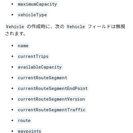
maximumCapacity
vehicleType
Vehicle
の作成時に、次の
Vehicle
フィールドは無視
されます。
name
currentTrips
availableCapacity
currentRouteSegment
currentRouteSegmentEndPoint
currentRouteSegmentVersion
currentRouteSegmentTraffic
route
waypoints