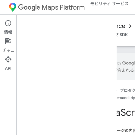
モビリティ サービス
Maps Platform
Mobility Services
Consumer experience
情報
概要
Android Consumer SDK
iOS コンシューマ SDK
チャット
API
は誤りが含まれる
Java
Script コンシューマ SDK
Java
Script Consumer SDK をセットア
ップする
ホーム
プロダ
Java
Script でルートをフォローする
On-demand tri
地図のスタイルを設定する
Java
Sc
マーカーをカスタマイズする
ルートのポリラインをカスタマイズす
る
このページの内