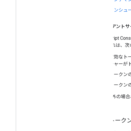
コンシュ
クライアントサ
JavaScri
す。これは、次
有効なト
チャーが
トークン
トークンの
それ以外の場合、
ん。
認可トークン