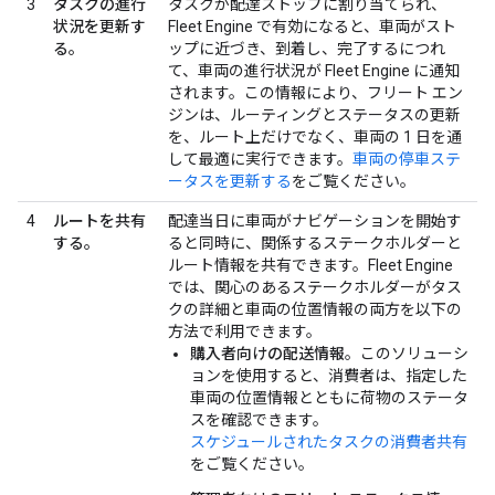
3
タスクの進行
タスクが配達ストップに割り当てられ、
状況を更新す
Fleet Engine で有効になると、車両がスト
る。
ップに近づき、到着し、完了するにつれ
て、車両の進行状況が Fleet Engine に通知
されます。この情報により、フリート エン
ジンは、ルーティングとステータスの更新
を、ルート上だけでなく、車両の 1 日を通
して最適に実行できます。
車両の停車ステ
ータスを更新する
をご覧ください。
4
ルートを共有
配達当日に車両がナビゲーションを開始す
する。
ると同時に、関係するステークホルダーと
ルート情報を共有できます。Fleet Engine
では、関心のあるステークホルダーがタス
クの詳細と車両の位置情報の両方を以下の
方法で利用できます。
購入者向けの配送情報
。このソリューシ
ョンを使用すると、消費者は、指定した
車両の位置情報とともに荷物のステータ
スを確認できます。
スケジュールされたタスクの消費者共有
をご覧ください。