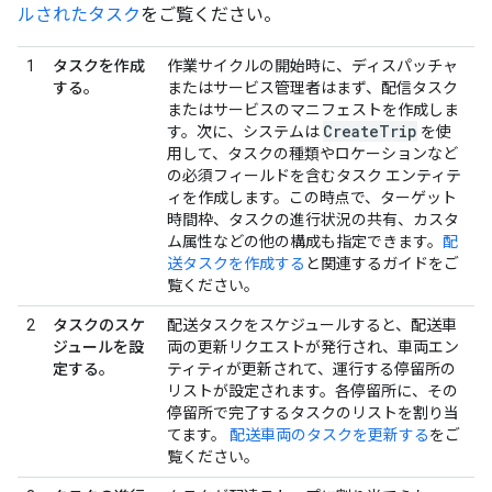
ルされたタスク
をご覧ください。
1
タスクを作成
作業サイクルの開始時に、ディスパッチャ
する。
またはサービス管理者はまず、配信タスク
またはサービスのマニフェストを作成しま
Create
Trip
す。次に、システムは
を使
用して、タスクの種類やロケーションなど
の必須フィールドを含むタスク エンティテ
ィを作成します。この時点で、ターゲット
時間枠、タスクの進行状況の共有、カスタ
ム属性などの他の構成も指定できます。
配
送タスクを作成する
と関連するガイドをご
覧ください。
2
タスクのスケ
配送タスクをスケジュールすると、配送車
ジュールを設
両の更新リクエストが発行され、車両エン
定する。
ティティが更新されて、運行する停留所の
リストが設定されます。各停留所に、その
停留所で完了するタスクのリストを割り当
てます。
配送車両のタスクを更新する
をご
覧ください。