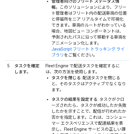
管理者向けのフリート ステータス情
報
。このソリューションにより、フリー
ト管理者はフリート内の配送車両の位置
と停留所をニア リアルタイムで可視化
できます。車両のルートがわかっている
場合、地図ビュー コンポーネントは、
予測されたパスに沿って移動する車両を
アニメーション化します。
JavaScript フリート トラッキング ライ
ブラリ
をご覧ください。
5
タスクを確定
Fleet Engine で配送タスクを確定するに
します。
は、次の方法を使用します。
タスクを閉じる
: 配送タスクを閉じる
と、そのタスクはアクティブでなくなり
ます。
タスクの結果を設定する
: タスクがクロ
ーズされたら、タスクが成功したか失敗
したかを示すことで、配信が行われたか
否かを指定します。これは、コンシュー
マー エクスペリエンスで配達結果を表
示し、Fleet Engine サービスの正しい課