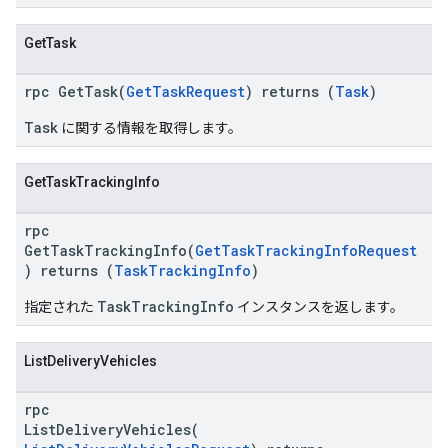
GetTask
rpc GetTask(
GetTaskRequest
) returns (
Task
)
Task
に関する情報を取得します。
GetTaskTrackingInfo
rpc
GetTaskTrackingInfo(
GetTaskTrackingInfoRequest
) returns (
TaskTrackingInfo
)
TaskTrackingInfo
指定された
インスタンスを返します。
ListDeliveryVehicles
rpc
ListDeliveryVehicles(