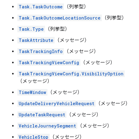
Task.TaskOutcome
（列挙型）
Task.TaskOutcomeLocationSource
（列挙型）
Task.Type
（列挙型）
TaskAttribute
（メッセージ）
TaskTrackingInfo
（メッセージ）
TaskTrackingViewConfig
（メッセージ）
TaskTrackingViewConfig.VisibilityOption
（メッセージ）
TimeWindow
（メッセージ）
UpdateDeliveryVehicleRequest
（メッセージ）
UpdateTaskRequest
（メッセージ）
VehicleJourneySegment
（メッセージ）
VehicleStop
（メッセージ）