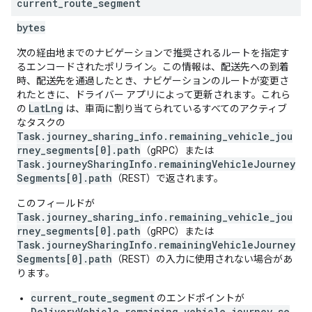
current
_
route
_
segment
bytes
次の経由地までのナビゲーションで推奨されるルートを指定す
るエンコードされたポリライン。この情報は、配送先への到着
時、配送先を通過したとき、ナビゲーションのルートが変更さ
れたときに、ドライバー アプリによって更新されます。これら
LatLng
の
は、車両に割り当てられているすべてのアクティブ
なタスクの
Task.journey_sharing_info.remaining_vehicle_jou
rney_segments[0].path
（gRPC）または
Task.journeySharingInfo.remainingVehicleJourney
Segments[0].path
（REST）で返されます。
このフィールドが
Task.journey_sharing_info.remaining_vehicle_jou
rney_segments[0].path
（gRPC）または
Task.journeySharingInfo.remainingVehicleJourney
Segments[0].path
（REST）の入力に使用されない場合があ
ります。
current_route_segment
のエンドポイントが
DeliveryVehicle.remaining_vehicle_journey_se