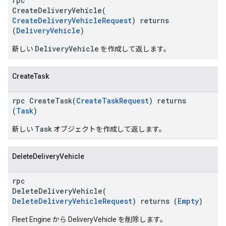
rpc
CreateDeliveryVehicle(
CreateDeliveryVehicleRequest
) returns
(
DeliveryVehicle
)
DeliveryVehicle
新しい
を作成して返します。
CreateTask
rpc CreateTask(
CreateTaskRequest
) returns
(
Task
)
Task
新しい
オブジェクトを作成して返します。
DeleteDeliveryVehicle
rpc
DeleteDeliveryVehicle(
DeleteDeliveryVehicleRequest
) returns (
Empty
)
Fleet Engine から DeliveryVehicle を削除します。