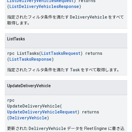
ListDeliveryVehiclesRequest
) returns
(
ListDeliveryVehiclesResponse
)
DeliveryVehicle
指定されたフィルタ条件を満たす
をすべて
取得します。
ListTasks
rpc ListTasks(
ListTasksRequest
) returns
(
ListTasksResponse
)
Task
指定されたフィルタ条件を満たす
をすべて取得します。
UpdateDeliveryVehicle
rpc
UpdateDeliveryVehicle(
UpdateDeliveryVehicleRequest
) returns
(
DeliveryVehicle
)
DeliveryVehicle
更新された
データを Fleet Engine に書き込