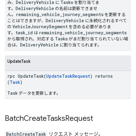
DeliveryVehicle
Tasks
み、
に
を割り当てま
DeliveryVehicle
す。
の名前は更新できませ
remaining_vehicle_journey_segments
ん。
を更新する
DeliveryVehicle
ことはできますが、
に永続化されるすべて
VehicleJourneySegment
の
を含める必要がありま
task_id
remaining_vehicle_journey_segments
す。
は
Tasks
から取得され、対応する
がまだ割り当てられていない場
DeliveryVehicle
合は、
に割り当てられます。
UpdateTask
rpc UpdateTask(
UpdateTaskRequest
) returns
(
Task
)
Task
データを更新します。
Batch
Create
Tasks
Request
BatchCreateTask
リクエスト メッセージ。