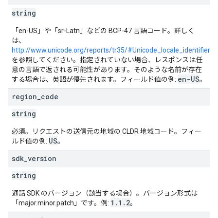
string
「en-US」や「sr-Latn」などの BCP-47 言語コード。詳しく
は、
http://www.unicode.org/reports/tr35/#Unicode_locale_identifier
を参照してください。指定されていない場合、レスポンスは任
意の言語で返される可能性があります。そのような名前が存在
en-US
する場合は、英語が優先されます。フィールド値の例:
。
region
_
code
string
必須。リクエストの送信元の地域の CLDR 地域コード。フィー
US
ルド値の例:
。
sdk
_
version
string
通話 SDK のバージョン（該当する場合）。バージョン形式は
1.1.2
「major.minor.patch」です。例:
。