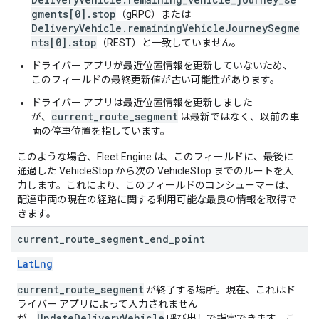
gments[0].stop
（gRPC）または
DeliveryVehicle.remainingVehicleJourneySegme
nts[0].stop
（REST）と一致していません。
ドライバー アプリが最近位置情報を更新していないため、
このフィールドの最終更新値が古い可能性があります。
ドライバー アプリは最近位置情報を更新しました
current_route_segment
が、
は最新ではなく、以前の車
両の停車位置を指しています。
このような場合、Fleet Engine は、このフィールドに、最後に
通過した VehicleStop から次の VehicleStop までのルートを入
力します。これにより、このフィールドのコンシューマーは、
配達車両の現在の経路に関する利用可能な最良の情報を取得で
きます。
current
_
route
_
segment
_
end
_
point
LatLng
current_route_segment
が終了する場所。現在、これはド
ライバー アプリによって入力されません
UpdateDeliveryVehicle
が、
呼び出しで指定できます。こ