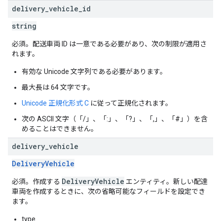
delivery
_
vehicle
_
id
string
必須。配送車両 ID は一意である必要があり、次の制限が適用さ
れます。
有効な Unicode 文字列である必要があります。
最大長は 64 文字です。
Unicode 正規化形式 C
に従って正規化されます。
次の ASCII 文字（「/」、「:」、「?」、「,」、「#」）を含
めることはできません。
delivery
_
vehicle
DeliveryVehicle
DeliveryVehicle
必須。作成する
エンティティ。新しい配達
車両を作成するときに、次の省略可能なフィールドを設定でき
ます。
type