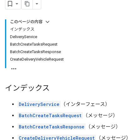
このページの内容
インデックス
DeliveryService
BatchCreateTasksRequest
BatchCreateTasksResponse
CreateDeliveryVehicleRequest
インデックス
DeliveryService
（インターフェース）
BatchCreateTasksRequest
（メッセージ）
BatchCreateTasksResponse
（メッセージ）
CreateDeliveryVehicleRequest
（メッセージ）