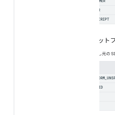
CONSUMER
DRIVER
JAVASCRIPT
プラット
呼び出し元の S
列挙型
PLATFORM
_
UNS
ANDROID
IOS
WEB