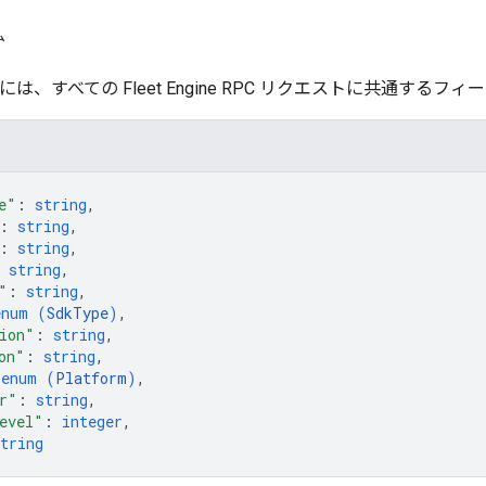
ム
ader には、すべての Fleet Engine RPC リクエストに共通す
e"
: 
string
,
: 
string
,
: 
string
,
 
string
,
"
: 
string
,
enum (
SdkType
)
,
ion"
: 
string
,
on"
: 
string
,
 
enum (
Platform
)
,
r"
: 
string
,
evel"
: 
integer
,
tring