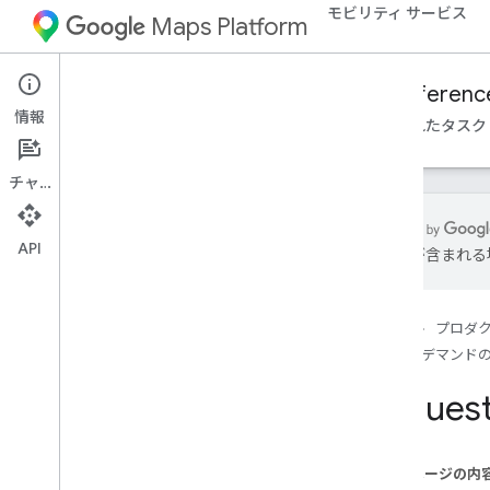
モビリティ サービス
Maps Platform
Mobility Services
Fleet Engine
Referenc
情報
概要
オンデマンドの移動
スケジュール設定されたタスク
チャット
API
は誤りが含まれる
Fleet Engine API - RPC リファレンス
Fleet Engine API - REST リファレンス
ホーム
プロダ
概要
オンデマンド
REST リソース
Reques
provider
.
billable
Trips
provider
.
trips
provider
.
vehicles
このページの内