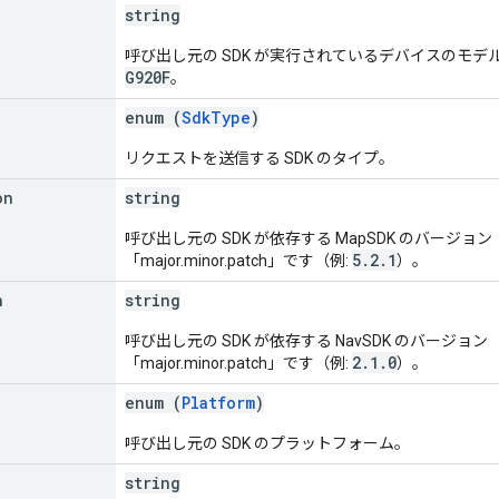
string
呼び出し元の SDK が実行されているデバイスのモデ
G920F
。
enum (
SdkType
)
リクエストを送信する SDK のタイプ。
on
string
呼び出し元の SDK が依存する MapSDK のバー
5.2.1
「major.minor.patch」です（例:
）。
n
string
呼び出し元の SDK が依存する NavSDK のバー
2.1.0
「major.minor.patch」です（例:
）。
enum (
Platform
)
呼び出し元の SDK のプラットフォーム。
string