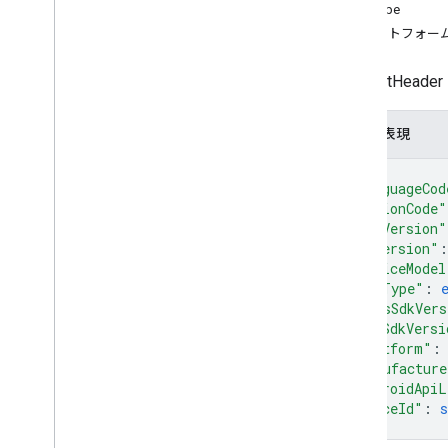
Types
SdkType
消費トラフィック ポリライン
プラットフォー
Lat
Lng
Request
Header
RequestHe
ターミナルのロケーション
Trip
Type
JSON 表現
トリップウェイポイント
{
車両の位置情報
"languageCod
地点タイプ
"regionCode"
"sdkVersion"
"osVersion"
:
"deviceModel
"sdkType"
: 
"mapsSdkVers
"navSdkVersi
"platform"
:
"manufacture
"androidApiL
"traceId"
: 
s
}