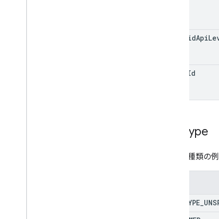
android
Api
Le
trace
Id
Sdk
Type
SDK の種類の
列挙型
SDK
_
TYPE
_
UNS