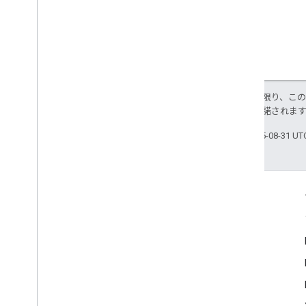
特に記載のない限り、こ
ス
により使用許諾されま
最終更新日 2025-08-31 U
つながる
Google Developer Program
Google Developer Groups
Google Developer Experts
Accelerators