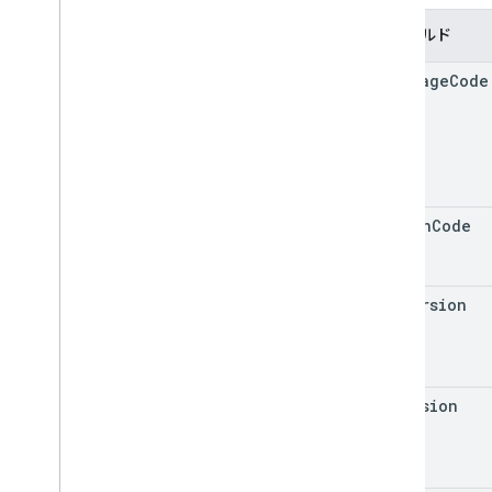
フィールド
language
Code
region
Code
sdk
Version
os
Version