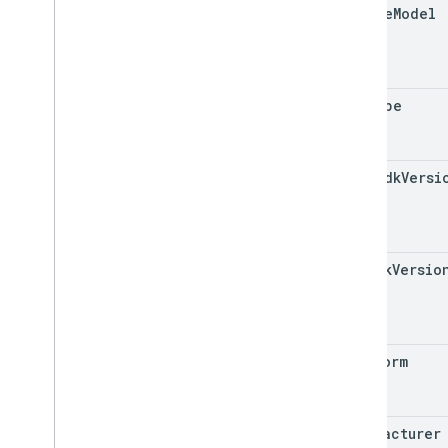
device
Model
sdk
Type
maps
Sdk
Versi
nav
Sdk
Versio
platform
manufacturer