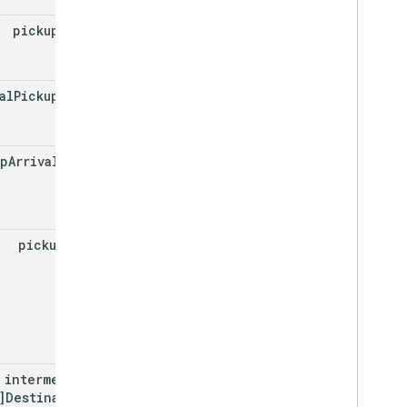
pickup
Point
al
Pickup
Point
up
Arrival
Point
pickup
Time
intermediate
Destinations[]