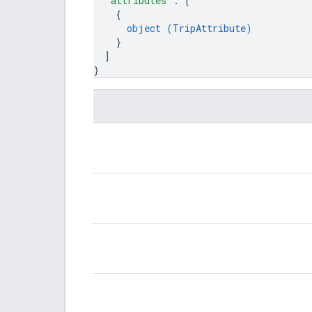
"attributes"
: 
[
{
object (
TripAttribute
)
}
]
}