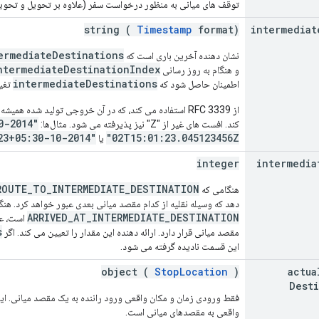
توقف های میانی به منظور درخواست سفر (علاوه بر تحویل و تحویل)
string (
Timestamp
format)
intermediat
ermediateDestinations
نشان دهنده آخرین باری است که
ntermediateDestinationIndex
و هنگام به روز رسانی
intermediateDestinations
اطمینان حاصل شود که
تغیی
"2014-10-02T15:01:23Z"
کند. افست های غیر از "Z" نیز پذیرفته می شود. مثال‌ها:
"2014-10-02T15:01:23+05:30"
02T15:01:23.045123456Z"
یا
integer
intermedia
ROUTE_TO_INTERMEDIATE_DESTINATION
هنگامی که
دهد که وسیله نقلیه از کدام مقصد میانی بعدی عبور خواهد کرد. هن
ARRIVED_AT_INTERMEDIATE_DESTINATION
s
مقصد میانی قرار دارد. ارائه دهنده این مقدار را تعیین می کند. اگر
این قسمت نادیده گرفته می شود.
object (
StopLocation
)
actua
Dest
فقط ورودی زمان و مکان واقعی ورود راننده به یک مقصد میانی. این ف
واقعی به مقصدهای میانی است.