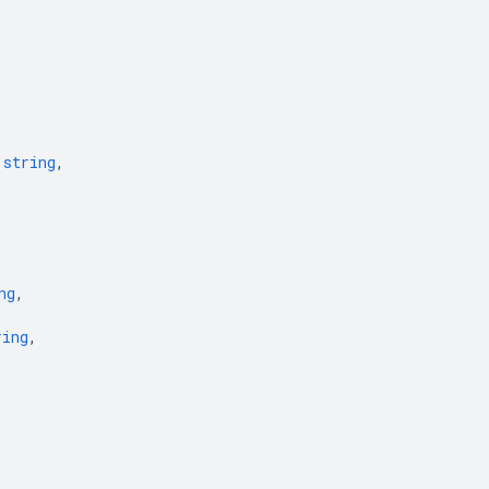
,
 
string
,
ng
,
ring
,