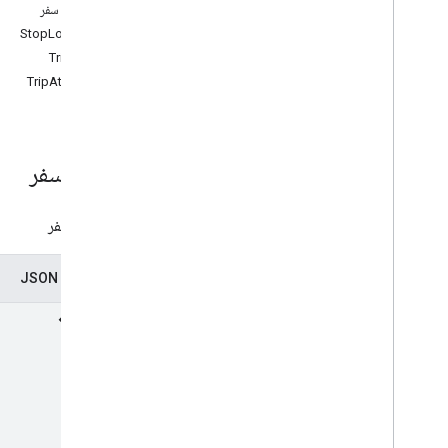
وضعیت سفر
ايجاد كردن
StopLocation
حذف
TripView
گرفتن
TripAttribute
جستجو، جستجو
به روز رسانی
ارائه دهندگان
.
وسایل نقلیه
منبع: سفر
انواع
Consumable
Traffic
Polyline
فراداده سفر
Lat
Lng
Request
Header
Terminal
Location
نمایندگی JSON
Trip
Type
Trip
Waypoint
مکان وسیله نقلیه
نوع نقطه