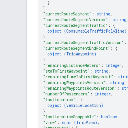
}
]
,
"currentRouteSegment"
: 
string
,
"currentRouteSegmentVersion"
: 
string
"currentRouteSegmentTraffic"
: 
{
object (
ConsumableTrafficPolyline
)
}
,
"currentRouteSegmentTrafficVersion"
:
"currentRouteSegmentEndPoint"
: 
{
object (
TripWaypoint
)
}
,
"remainingDistanceMeters"
: 
integer
,
"etaToFirstWaypoint"
: 
string
,
"remainingTimeToFirstWaypoint"
: 
stri
"remainingWaypointsVersion"
: 
string
,
"remainingWaypointsRouteVersion"
: 
st
"numberOfPassengers"
: 
integer
,
"lastLocation"
: 
{
object (
VehicleLocation
)
}
,
"lastLocationSnappable"
: 
boolean
,
"view"
: 
enum (
TripView
)
,