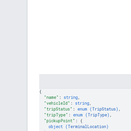
{
"name"
: 
string
,
"vehicleId"
: 
string
,
"tripStatus"
: 
enum (
TripStatus
)
,
"tripType"
: 
enum (
TripType
)
,
"pickupPoint"
: 
{
object (
TerminalLocation
)