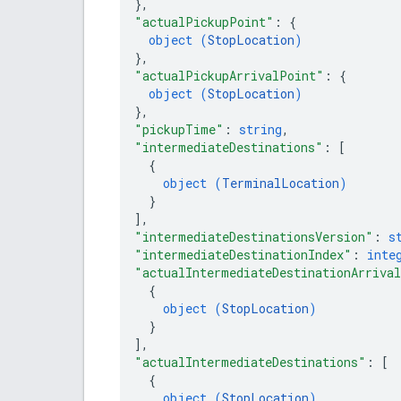
}
,
"actualPickupPoint"
: 
{
object (
StopLocation
)
}
,
"actualPickupArrivalPoint"
: 
{
object (
StopLocation
)
}
,
"pickupTime"
: 
string
,
"intermediateDestinations"
: 
[
{
object (
TerminalLocation
)
}
]
,
"intermediateDestinationsVersion"
: 
s
"intermediateDestinationIndex"
: 
inte
"actualIntermediateDestinationArriva
{
object (
StopLocation
)
}
]
,
"actualIntermediateDestinations"
: 
[
{
object (
StopLocation
)