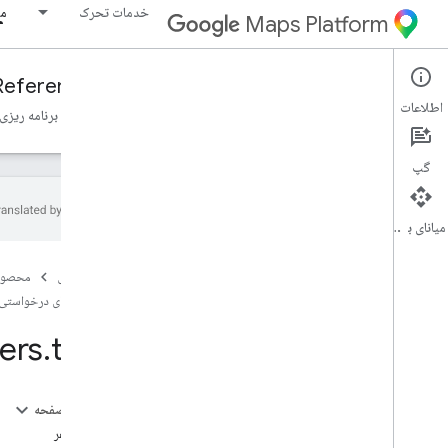
خدمات تحرک
مو
Maps Platform
Reference
Fleet Engine
Mobility Services
اطلاعات
نمای کلی
سفرهای درخواستی، سفرهای درخواستی
وظایف برنامه ریزی
گپ
میانای برنامه‌سازی کاربردی
Fleet Engine API - مرجع RPC، Fleet Engine
API - مرجع RPC
صفحه اصلی
محصول
Fleet Engine API - مرجع REST، Fleet
سفرهای درخواستی،
Engine API - مرجع REST
ers
.
trips
نمای کلی
منابع REST
providers
.
billable
Trips
در این صفحه
ارائه دهندگان
.
سفرها
منبع: سفر
نمای کلی