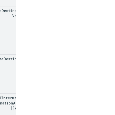
e
Destinations
Version
te
Destination
Index
l
Intermediate
ination
Arrival
Points[]