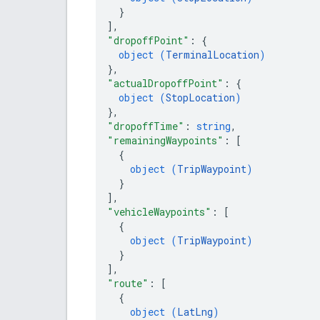
}
]
,
"dropoffPoint"
: 
{
object (
TerminalLocation
)
}
,
"actualDropoffPoint"
: 
{
object (
StopLocation
)
}
,
"dropoffTime"
: 
string
,
"remainingWaypoints"
: 
[
{
object (
TripWaypoint
)
}
]
,
"vehicleWaypoints"
: 
[
{
object (
TripWaypoint
)
}
]
,
"route"
: 
[
{
object (
LatLng
)