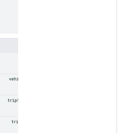
فیلدها
name
vehicle
Id
trip
Status
trip
Type