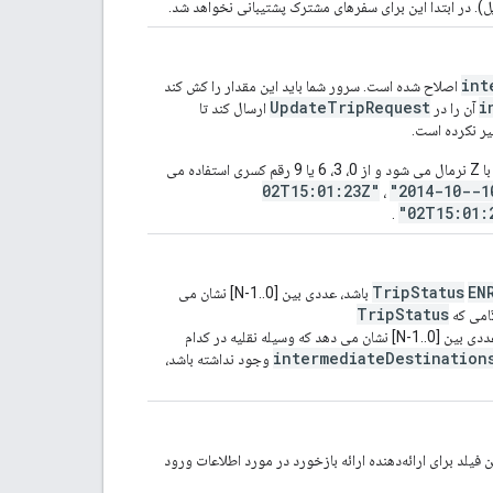
. در ابتدا این برای سفرهای مشترک پشتیبانی نخواهد شد.
int
اصلاح شده است. سرور شما باید این مقدار را کش کند
UpdateTripRequest
i
آن را در
ارسال کند تا
ر نکرده است.
از RFC 3339 استفاده می کند، که در آن خروجی تولید شده همیشه با Z نرمال می شود و از 0، 3، 6 یا 9 رقم کسری استفاده می
"2014-10-
،
.
TripStatus
EN
باشد، عددی بین [0..N-1] نشان می
TripStatus
گامی که
است، عددی بین [0..N-1] نشان می دهد که وسیله نقلیه در کدام
intermediateDestination
وجود نداشته باشد،
یلد برای ارائه‌دهنده ارائه بازخورد در مورد اطلاعات ورود