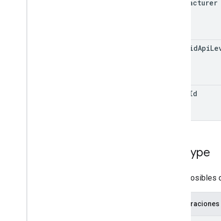
manufacturer
android
Api
Le
trace
Id
Sdk
Type
Tipos posibles 
Enumeraciones