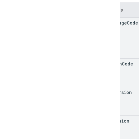
Campos
language
Code
region
Code
sdk
Version
os
Version