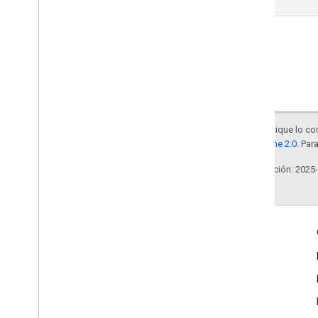
WEB
Salvo que se indique lo con
la
licencia Apache 2.0
. Par
Última actualización: 2025
Interactúa
Google Developer Program
Google Developer Groups
Google Developer Experts