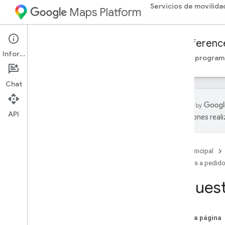
Servicios de movilida
Maps Platform
Mobility Services
Fleet Engine
Referenc
Información
Descripción general
Viajes a pedido
Tareas progra
Chat
API
traducciones real
API de Fleet Engine: Referencia de RPC
API de Fleet Engine: Referencia de REST
Página principal
Descripción general
Viajes a pedid
Recursos de REST
Reques
proveedores
.
billable
Trips
proveedores
.
viajes
proveedores
.
vehicles
En esta página