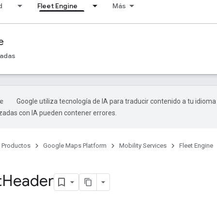
d
Fleet Engine
Más
e
madas
Google utiliza tecnología de IA para traducir contenido a tu idioma
izadas con IA pueden contener errores.
Productos
Google Maps Platform
Mobility Services
Fleet Engine
o
t
Header