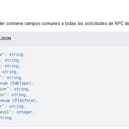
r contiene campos comunes a todas las solicitudes de RPC de 
 JSON
e"
: 
string
,
: 
string
,
: 
string
,
 
string
,
"
: 
string
,
enum (
SdkType
)
,
ion"
: 
string
,
on"
: 
string
,
 
enum (
Platform
)
,
r"
: 
string
,
evel"
: 
integer
,
tring