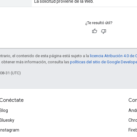
La solicitud proviene de la Web.
¿Te resultó útil?
trario, el contenido de esta página está sujeto a la
licencia Atribución 4.0 d
a obtener más información, consulta las
políticas del sitio de Google Develop
-08-31 (UTC)
Conéctate
Com
Blog
And
Bluesky
Chr
Instagram
Fire