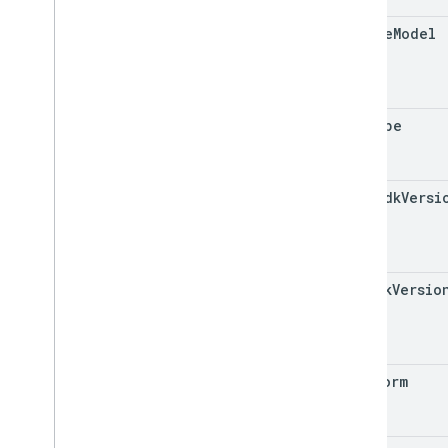
device
Model
sdk
Type
maps
Sdk
Versi
nav
Sdk
Versio
platform