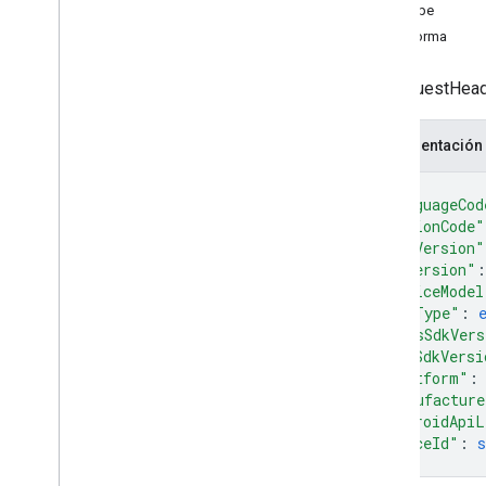
Tipos
SdkType
Consumible
Traffic
Polyline
Plataforma
Lat
Lng
Request
Header
Un RequestHeade
Ubicación de la terminal
Trip
Type
Representación
Punto de viaje
{
Ubicación del vehículo
"languageCod
Tipo de waypoint
"regionCode"
"sdkVersion"
"osVersion"
:
"deviceModel
"sdkType"
: 
"mapsSdkVers
"navSdkVersi
"platform"
:
"manufacture
"androidApiL
"traceId"
: 
s
}