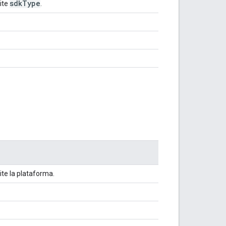
sdk
Type
mite
.
ite la plataforma.