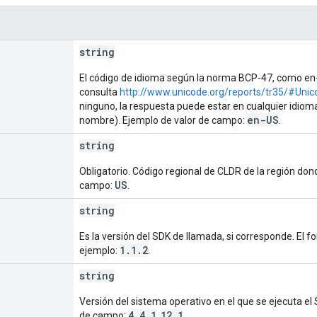
string
El código de idioma según la norma BCP-47, como en-
consulta
http://www.unicode.org/reports/tr35/#Unico
ninguno, la respuesta puede estar en cualquier idioma, 
en-US
nombre). Ejemplo de valor de campo:
.
string
Obligatorio. Código regional de CLDR de la región donde
US
campo:
.
string
Es la versión del SDK de llamada, si corresponde. El f
1.1.2
ejemplo:
.
string
Versión del sistema operativo en el que se ejecuta el
4.4.1
12.1
de campo:
,
.