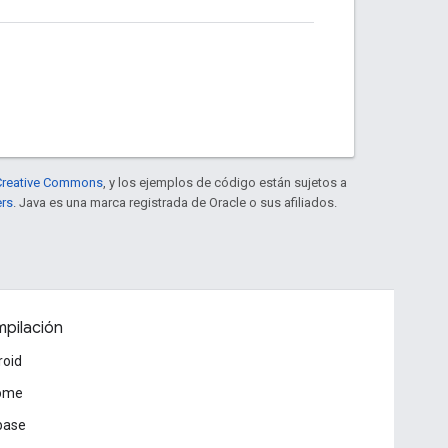
e Creative Commons
, y los ejemplos de código están sujetos a
ers
. Java es una marca registrada de Oracle o sus afiliados.
pilación
roid
ome
base