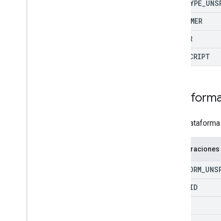
SDK
_
TYPE
_
UNS
CONSUMER
DRIVER
JAVASCRIPT
Plataform
Es la plataforma
Enumeraciones
PLATFORM
_
UNS
ANDROID
IOS