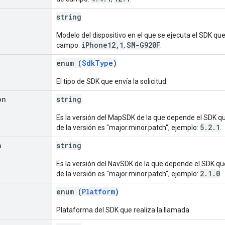
string
Modelo del dispositivo en el que se ejecuta el SDK que
iPhone12,1
SM-G920F
campo:
,
.
enum (
SdkType
)
El tipo de SDK que envía la solicitud.
on
string
Es la versión del MapSDK de la que depende el SDK que
5.2.1
de la versión es "major.minor.patch", ejemplo:
.
n
string
Es la versión del NavSDK de la que depende el SDK que
2.1.0
de la versión es "major.minor.patch", ejemplo:
.
enum (
Platform
)
Plataforma del SDK que realiza la llamada.