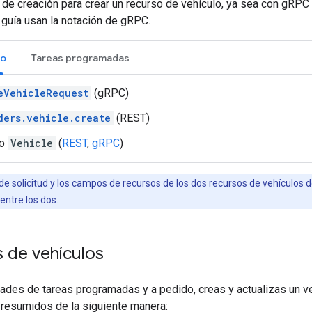
e creación para crear un recurso de vehículo, ya sea con gRPC 
guía usan la notación de gRPC.
do
Tareas programadas
eVehicleRequest
(gRPC)
ders.vehicle.create
(REST)
so
Vehicle
(
REST
,
gRPC
)
e solicitud y los campos de recursos de los dos recursos de vehículos 
entre los dos.
s de vehículos
ades de tareas programadas y a pedido, creas y actualizas un v
 resumidos de la siguiente manera: