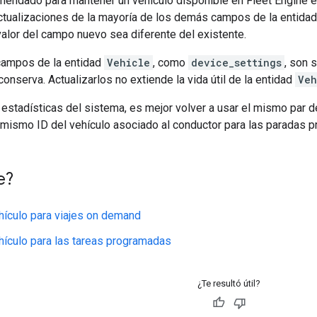
endado para mantener un vehículo disponible en Fleet Engine es 
actualizaciones de la mayoría de los demás campos de la entida
alor del campo nuevo sea diferente del existente.
campos de la entidad
Vehicle
, como
device_settings
, son 
conserva. Actualizarlos no extiende la vida útil de la entidad
Veh
 estadísticas del sistema, es mejor volver a usar el mismo par de
l mismo ID del vehículo asociado al conductor para las paradas p
e?
hículo para viajes on demand
hículo para las tareas programadas
¿Te resultó útil?