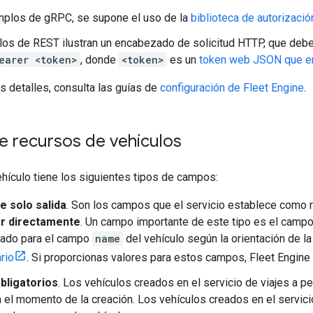
mplos de gRPC, se supone el uso de la
biblioteca de autorizació
os de REST ilustran un encabezado de solicitud HTTP, que deb
earer <token>
, donde
<token>
es un
token web JSON que e
 detalles, consulta las guías de
configuración de Fleet Engine
.
 recursos de vehículos
hículo tiene los siguientes tipos de campos:
 solo salida
. Son los campos que el servicio establece como 
r directamente
. Un campo importante de este tipo es el camp
nado para el campo
name
del vehículo según la orientación de l
rio
. Si proporcionas valores para estos campos, Fleet Engine 
ligatorios
. Los vehículos creados en el servicio de viajes a p
el momento de la creación. Los vehículos creados en el servic