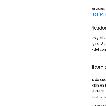
En los servicio
de recursos en 
Identificado
El formato y el 
Fleet Engine. As
teléfono del con
Reutilizac
Después de que 
reutilización en
tener que crear 
vuelve a comenza