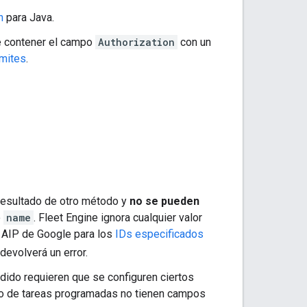
n
para Java.
e contener el campo
Authorization
con un
mites
.
resultado de otro método y
no se pueden
o
name
. Fleet Engine ignora cualquier valor
a AIP de Google para los
IDs especificados
devolverá un error.
edido requieren que se configuren ciertos
io de tareas programadas no tienen campos