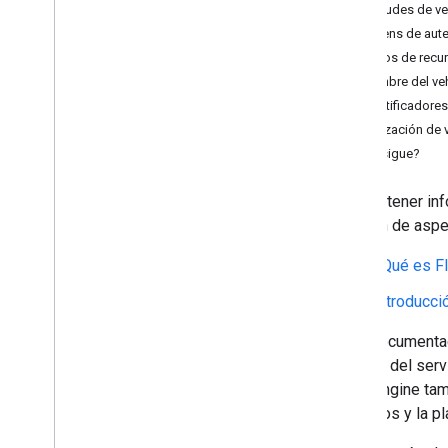
Solicitudes de v
Tokens de aute
Campos de recur
Nombre del veh
Identificadore
Reutilización de 
¿Qué sigue?
Para obtener inf
sección de aspe
¿Qué es Fl
Introducci
En la documentac
entorno del serv
Fleet Engine ta
vehículos y la pl