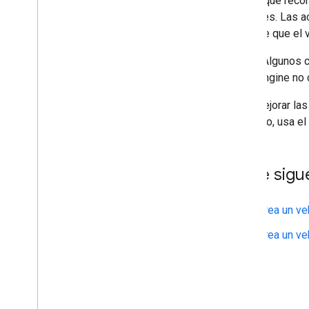
El enfoque recom
regulares. Las 
siempre que el v
NOTA: Algunos 
Fleet Engine no 
Para mejorar las
Para ello, usa e
¿Qué sigu
Crea un ve
Crea un ve