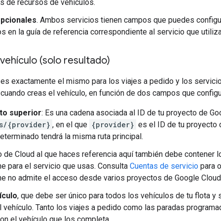
os de recursos de vehículos.
pcionales
. Ambos servicios tienen campos que puedes configu
s en la guía de referencia correspondiente al servicio que utiliz
ehículo (solo resultado)
es exactamente el mismo para los viajes a pedido y los servici
cuando creas el vehículo, en función de dos campos que configu
to superior
: Es una cadena asociada al ID de tu proyecto de Go
s/{provider}
, en el que
{provider}
es el ID de tu proyecto 
eterminado tendrá la misma ruta principal.
o de Cloud al que haces referencia aquí también debe contener lo
ne para el servicio que usas. Consulta
Cuentas de servicio
para o
ne no admite el acceso desde varios proyectos de Google Cloud
ículo
, que debe ser único para todos los vehículos de tu flota y
 vehículo. Tanto los viajes a pedido como las paradas programa
con el vehículo que los completa.