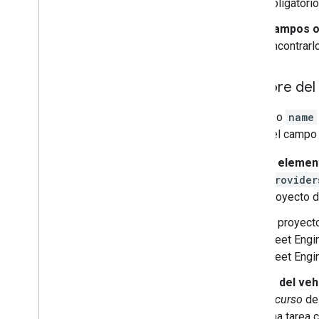
obligatori
Campos o
encontrarlo
Nombre del v
El campo
name
define el campo 
El elemen
provider
proyecto d
El proyect
Fleet Engi
Fleet Engi
ID del veh
recurso
del
una tarea 