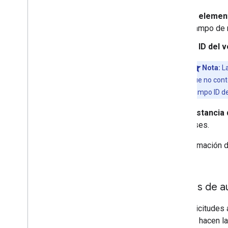
El elemen
campo de n
El ID del 
Nota:
La
que no cont
campo ID de
Instancia
uses.
La información d
guías.
Tokens de au
Las solicitudes 
guía, se hacen l