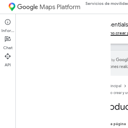
Servicios de movilida
Maps Platform
Mobility Services
Fleet Engine
Essential
Información
Imprescindibles
Configura Fleet Engine
Cómo crear y
Chat
API
traducciones real
Introducción
Página principal
Viajes a pedido
Cómo crear y u
Tareas programadas
Introdu
En esta página