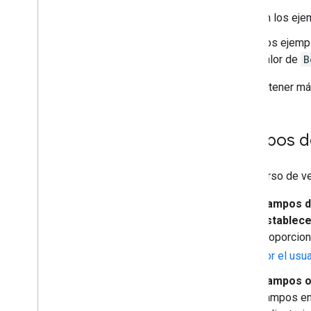
En los eje
Los ejempl
valor de
B
Para obtener más
Campos de
Un recurso de ve
Campos de
establece
proporcio
por el usua
Campos ob
campos en 