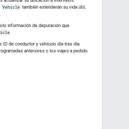
actualizar su ubicación a intervalos
d
Vehicle
también extenderán su vida útil,
solo información de depuración que
icle
.
 ID de conductor y vehículo día tras día.
rogramadas anteriores o los viajes a pedido.