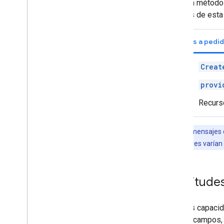
Usas un método d
campos de esta 
Viajes a pedi
Creat
provi
Recur
Nota:
Los mensajes d
algunos nombres varían 
Solicitude
Para las capacid
incluye campos,