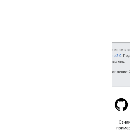
Если не указано иное, к
лицензии Apache 2.0
. По
аффилированных лиц.
Последнее обновление: 2
Stack Overflow
Задайте вопрос с тегом
Ознак
google-maps.
пример