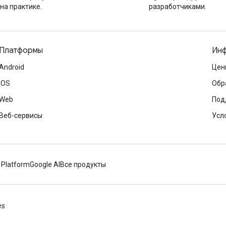
на практике.
разработчиками.
Платформы
Инф
Android
Цен
iOS
Обр
Web
Под
Веб-сервисы
Усл
 Platform
Google AI
Все продукты
es