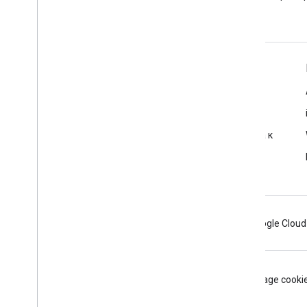
Подробнее
Часто задаваемые вопросы
Исследователь возможностей
Рекомендации по обеспечению безопасности доступа к
API
Оптимизация использования веб-сервисов
Android
Chrome
Firebase
Google Cloud
Условия использования
Конфиденциальность
Manage cooki