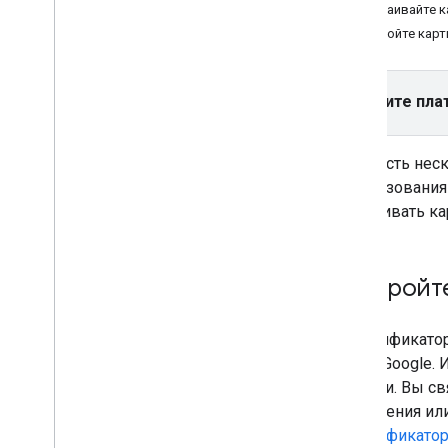
Обзор
Настраивайте к
Управление идентификаторами
Настройте карт
карт
Облачные стили карт
Стиль JSON
Выберите пла
Веб-сервисы
У вас есть нес
Рекомендации
использования
настраивать к
Настройт
Идентификатор
карты Google. 
картами. Вы с
управления или
идентификатор