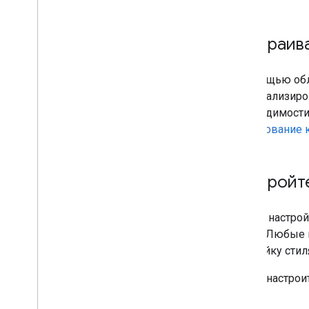
Настраива
С помощью обл
персонализиро
необходимости
стилирование 
Настройт
Ручная настрой
карты. Любые 
настройку стил
Чтобы настрои