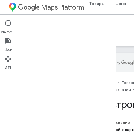
Товары
Цена
Maps Platform
Web
Maps Static API
Информация
Руководства
Ресурсы
Чат
API
Maps Static API
Главная
Товар
Обзор
Maps Static AP
Начать
Настро
Настройка
Настройте Maps Static API
Используйте цифровую подпись
Содержание
Настройка карт
Настройте карт