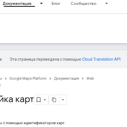
Документация
Блог
Сообщество
Эта страница переведена с помощью
Cloud Translation API
.
ы
Google Maps Platform
Документация
Web
I
йка карт
ы с помощью идентификаторов карт.