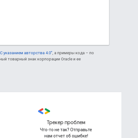
С указанием авторства 4.0"
, а примеры кода – по
нный товарный знак корпорации Oracle и ее
Трекер проблем
Что-то не так? Отправьте
нам отчет об ошибке!