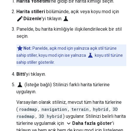
Harita Yönetimi
'ne gidip bir harita kimliği seçin.
Harita stilleri
bölümünde, açık veya koyu mod için
edit
science
Düzenle
'yi tıklayın.
Panelde, bu harita kimliğiyle ilişkilendirilecek bir stil
seçin.
Not:
Panelde, açık mod için yalnızca açık stil türüne
science
sahip stiller, koyu mod için ise yalnızca
koyu stil türüne
sahip stiller gösterilir.
Bitti
'yi tıklayın.
science
(İsteğe bağlı) Stilinizi farklı harita türlerine
uygulayın.
Varsayılan olarak stiliniz, mevcut tüm harita türlerine
(
roadmap
,
navigation
,
terrain
,
hybrid
,
3D
roadmap
,
3D hybrid
) uygulanır. Stilinizi belirli harita
expand_more
türlerine uygulamak için
Daha fazla göster
'i
tıklayın ve hem açık hem de koyu mod için listelenen