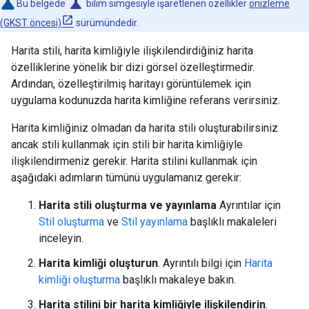
science
Bu belgede
bilim simgesiyle işaretlenen özellikler
önizleme
(GKST öncesi)
sürümündedir.
Harita stili, harita kimliğiyle ilişkilendirdiğiniz harita
özelliklerine yönelik bir dizi görsel özelleştirmedir.
Ardından, özelleştirilmiş haritayı görüntülemek için
uygulama kodunuzda harita kimliğine referans verirsiniz.
Harita kimliğiniz olmadan da harita stili oluşturabilirsiniz
ancak stili kullanmak için stili bir harita kimliğiyle
ilişkilendirmeniz gerekir. Harita stilini kullanmak için
aşağıdaki adımların tümünü uygulamanız gerekir:
Harita stili oluşturma ve yayınlama
Ayrıntılar için
Stil oluşturma
ve
Stil yayınlama
başlıklı makaleleri
inceleyin.
Harita kimliği oluşturun
. Ayrıntılı bilgi için
Harita
kimliği oluşturma
başlıklı makaleye bakın.
Harita stilini bir harita kimliğiyle ilişkilendirin
.