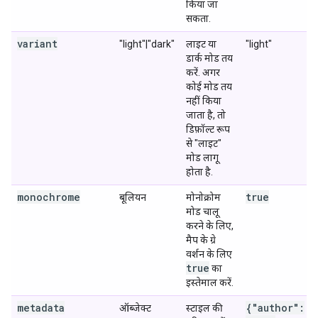
किया जा
सकता.
variant
"light"|"dark"
लाइट या
"light"
डार्क मोड तय
करें. अगर
कोई मोड तय
नहीं किया
जाता है, तो
डिफ़ॉल्ट रूप
से "लाइट"
मोड लागू
होता है.
monochrome
true
बूलियन
मोनोक्रोम
मोड चालू
करने के लिए,
मैप के ग्रे
वर्शन के लिए
true
का
इस्तेमाल करें.
metadata
{"author":
ऑब्जेक्ट
स्टाइल की