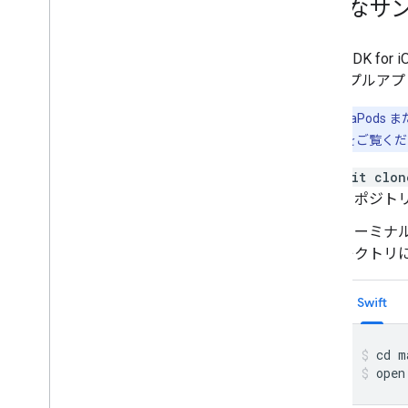
完全なサ
Maps SDK f
のサンプルアプ
重要:
CocoaPo
するの手順 2
をご覧くだ
git clon
リポジト
ターミナル
レクトリ
Swift
open