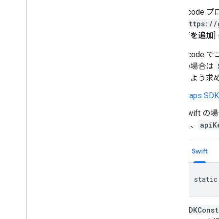
Xcode 
https://
ジを追加
Xcode
の場合は
るよう求
Maps SD
Swift 
し、
apiK
Swift
static
SDKConst