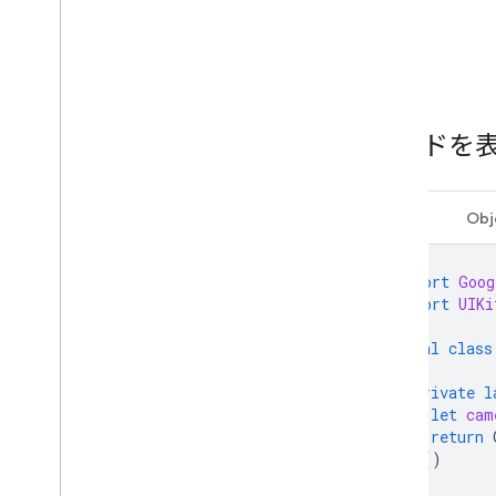
コードを
Swift
Obj
import
Goog
import
UIKi
final
class
private
l
let
cam
return
}()