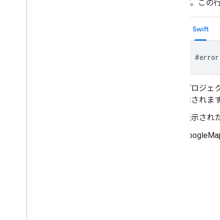
す。この
Swift
#error
プロジェク
示されま
表示された
Googl