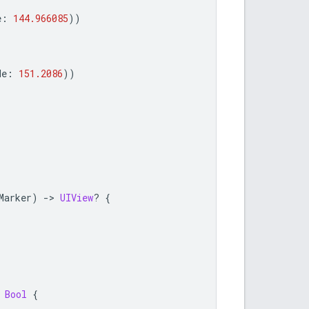
e
:
144.966085
))
de
:
151.2086
))
Marker
)
-
>
UIView
?
{
Bool
{