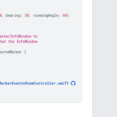
8
,
bearing
:
50
,
viewingAngle
:
60
)
arkerInfoWindow to
hat the InfoWindow
ourneMarker
{
MarkerEventsViewController
.
swift