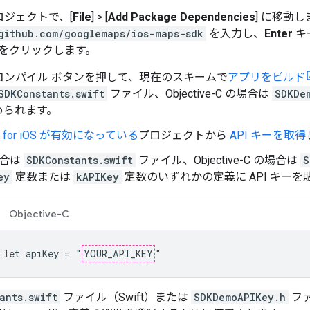
プロジェクトで、[
File
] > [
Add Package Dependencies
] に移動し
github.com/googlemaps/ios-maps-sdk
を入力し、
Enter
キ
] をクリックします。
 でコンパイル ボタンを押して、現在のスキームで
アプリをビルド
SDKConstants.swift
ファイル、Objective-C の場合は
SDKDe
められます。
K for iOS が有効になっている
プロジェクトから
API キーを取得
の場合は
SDKConstants.swift
ファイル、Objective-C の場合は
S
ey
定数または
kAPIKey
定数のいずれかの定義に API キー
Objective-C
 let apiKey = "
YOUR_API_KEY
"
ants.swift
ファイル（Swift）または
SDKDemoAPIKey.h
ファ