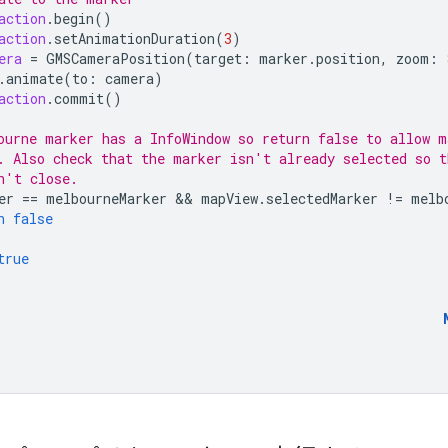
action
.
begin
()
action
.
setAnimationDuration
(
3
)
era
=
GMSCameraPosition
(
target
:
marker
.
position
,
zoom
:
.
animate
(
to
:
camera
)
action
.
commit
()
ourne marker has a InfoWindow so return false to allow m
. Also check that the marker isn't already selected so t
n't close.
er
==
melbourneMarker
 && 
mapView
.
selectedMarker
!=
melb
n
false
true