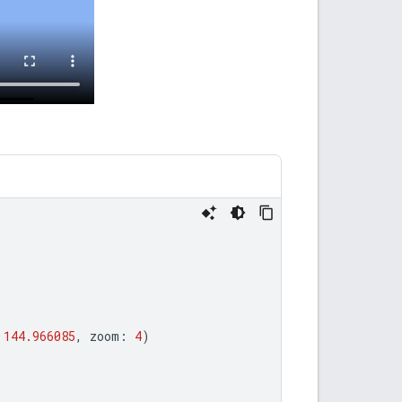
144.966085
,
zoom
:
4
)