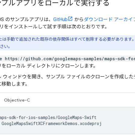
ンプルアプリをローカルで実行する
or iOS のサンプルアプリは、
GitHub
から
ダウンロード アーカイ
リをインストールして試す手順は次のとおりです。
ds または手動で追加された既存の依存関係はすべて削除する必要がありま
さい。
e https://github.com/googlemaps-samples/maps-sdk-fo
リをローカル ディレクトリにクローンします。
 ウィンドウを開き、サンプル ファイルのクローンを作成したディレ
に移動します。
Objective-C
 GoogleMapsSwiftXCFrameworkDemos.xcodeproj