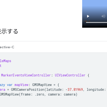
表示する
ective-C
leMaps
t
MarkerEventsViewController
:
UIViewController
{
azy
var
mapView
:
GMSMapView
=
{
era
=
GMSCameraPosition
(
latitude
:
-
37.81969
,
longitude
:
GMSMapView
(
frame
:
.
zero
,
camera
:
camera
)