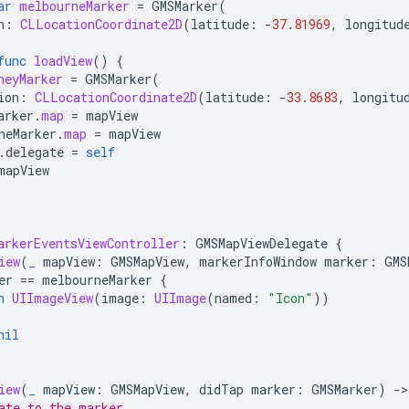
ar
melbourneMarker
=
GMSMarker
(
n
:
CLLocationCoordinate2D
(
latitude
:
-
37.81969
,
longitud
func
loadView
()
{
neyMarker
=
GMSMarker
(
ion
:
CLLocationCoordinate2D
(
latitude
:
-
33.8683
,
longitu
arker
.
map
=
mapView
neMarker
.
map
=
mapView
.
delegate
=
self
mapView
arkerEventsViewController
:
GMSMapViewDelegate
{
iew
(
_
mapView
:
GMSMapView
,
markerInfoWindow
marker
:
GMS
er
==
melbourneMarker
{
n
UIImageView
(
image
:
UIImage
(
named
:
"Icon"
))
nil
iew
(
_
mapView
:
GMSMapView
,
didTap
marker
:
GMSMarker
)
-
>
ate to the marker