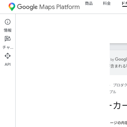
商品
料金
ド
Maps Platform
iOS
Maps SDK for iOS
情報
ガイド
リファレンス
サンプル
リソース
チャット
API
は誤りが含まれる
概要
基本地図を表示する
ホーム
プロダ
マーカーの情報ウィンドウを表示する
サンプル
マップにマーカーを追加する
場所をリバース ジオコーディングする
マーカ
地図の操作を有効または無効にする
マーカー イベントを処理する
現在地ボタンを有効にする
このページの内