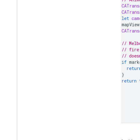
CATrans
CATrans
let
cam
mapView
CATrans
// Melb
// fire
// does
if
mark
retur
}
return
}
}