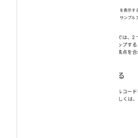
地図上にポリゴンを描画する
始める
地図にポリラインを描写する
コードを表示す
完全なサンプル
Codelabs とチュートリアル
i
OS アプリに地図を追加する
この例では、2
Swift
UI で i
OS アプリに地図を追加する
ーをタップする
カーに焦点を合
始める
サンプルコード
す。 詳しくは、
さい。