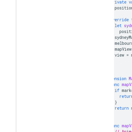
private
v
positio
override
let
syd
posit
sydneyM
melbour
mapView
view
=
}
}
extension
M
func
mapV
if
mark
retur
}
return
}
func
mapV
// Anim