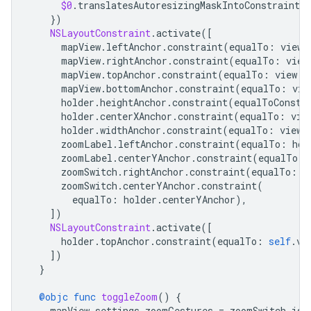
$0
.
translatesAutoresizingMaskIntoConstraints
})
NSLayoutConstraint
.
activate
([
mapView
.
leftAnchor
.
constraint
(
equalTo
:
view
.
mapView
.
rightAnchor
.
constraint
(
equalTo
:
view
mapView
.
topAnchor
.
constraint
(
equalTo
:
view
.
t
mapView
.
bottomAnchor
.
constraint
(
equalTo
:
vie
holder
.
heightAnchor
.
constraint
(
equalToConsta
holder
.
centerXAnchor
.
constraint
(
equalTo
:
vie
holder
.
widthAnchor
.
constraint
(
equalTo
:
view
.
zoomLabel
.
leftAnchor
.
constraint
(
equalTo
:
hol
zoomLabel
.
centerYAnchor
.
constraint
(
equalTo
:
zoomSwitch
.
rightAnchor
.
constraint
(
equalTo
:
h
zoomSwitch
.
centerYAnchor
.
constraint
(
equalTo
:
holder
.
centerYAnchor
),
])
NSLayoutConstraint
.
activate
([
holder
.
topAnchor
.
constraint
(
equalTo
:
self
.
vi
])
}
@objc
func
toggleZoom
()
{
mapView
.
settings
.
zoomGestures
=
zoomSwitch
.
isO