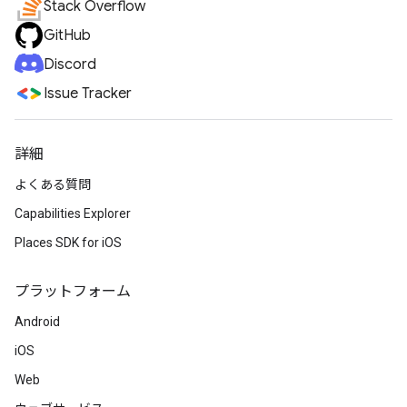
Stack Overflow
GitHub
Discord
Issue Tracker
詳細
よくある質問
Capabilities Explorer
Places SDK for iOS
プラットフォーム
Android
iOS
Web