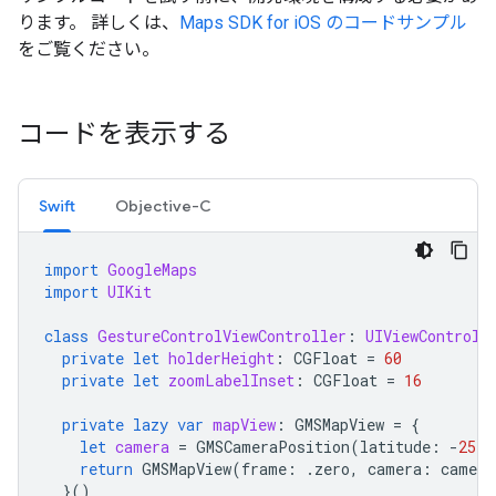
ります。 詳しくは、
Maps SDK for iOS のコードサンプル
をご覧ください。
コードを表示する
Swift
Objective-C
import
GoogleMaps
import
UIKit
class
GestureControlViewController
:
UIViewControll
private
let
holderHeight
:
CGFloat
=
60
private
let
zoomLabelInset
:
CGFloat
=
16
private
lazy
var
mapView
:
GMSMapView
=
{
let
camera
=
GMSCameraPosition
(
latitude
:
-
25.5
return
GMSMapView
(
frame
:
.
zero
,
camera
:
camera
}()