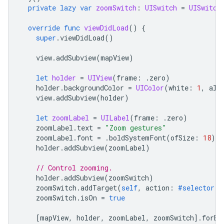
private
lazy
var
zoomSwitch
:
UISwitch
=
UISwitch
override
func
viewDidLoad
()
{
super
.
viewDidLoad
()
view
.
addSubview
(
mapView
)
let
holder
=
UIView
(
frame
:
.
zero
)
holder
.
backgroundColor
=
UIColor
(
white
:
1
,
alp
view
.
addSubview
(
holder
)
let
zoomLabel
=
UILabel
(
frame
:
.
zero
)
zoomLabel
.
text
=
"Zoom gestures"
zoomLabel
.
font
=
.
boldSystemFont
(
ofSize
:
18
)
holder
.
addSubview
(
zoomLabel
)
// Control zooming.
holder
.
addSubview
(
zoomSwitch
)
zoomSwitch
.
addTarget
(
self
,
action
:
#selector
(
t
zoomSwitch
.
isOn
=
true
[
mapView
,
holder
,
zoomLabel
,
zoomSwitch
].
forEa