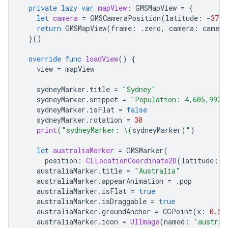
private
lazy
var
mapView
:
GMSMapView
=
{
let
camera
=
GMSCameraPosition
(
latitude
:
-
37.8
return
GMSMapView
(
frame
:
.
zero
,
camera
:
camera
}()
override
func
loadView
()
{
view
=
mapView
sydneyMarker
.
title
=
"Sydney"
sydneyMarker
.
snippet
=
"Population: 4,605,992"
sydneyMarker
.
isFlat
=
false
sydneyMarker
.
rotation
=
30
print
(
"sydneyMarker: 
\(
sydneyMarker
)
"
)
let
australiaMarker
=
GMSMarker
(
position
:
CLLocationCoordinate2D
(
latitude
:
-
australiaMarker
.
title
=
"Australia"
australiaMarker
.
appearAnimation
=
.
pop
australiaMarker
.
isFlat
=
true
australiaMarker
.
isDraggable
=
true
australiaMarker
.
groundAnchor
=
CGPoint
(
x
:
0.5
,
australiaMarker
.
icon
=
UIImage
(
named
:
"austral