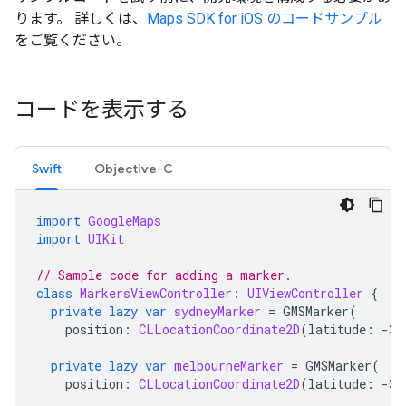
ります。 詳しくは、
Maps SDK for iOS のコードサンプル
をご覧ください。
コードを表示する
Swift
Objective-C
import
GoogleMaps
import
UIKit
// Sample code for adding a marker.
class
MarkersViewController
:
UIViewController
{
private
lazy
var
sydneyMarker
=
GMSMarker
(
position
:
CLLocationCoordinate2D
(
latitude
:
-
33
private
lazy
var
melbourneMarker
=
GMSMarker
(
position
:
CLLocationCoordinate2D
(
latitude
:
-
37