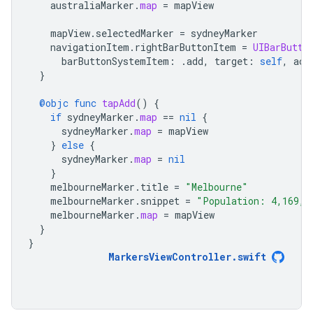
australiaMarker
.
map
=
mapView
mapView
.
selectedMarker
=
sydneyMarker
navigationItem
.
rightBarButtonItem
=
UIBarButto
barButtonSystemItem
:
.
add
,
target
:
self
,
act
}
@objc
func
tapAdd
()
{
if
sydneyMarker
.
map
==
nil
{
sydneyMarker
.
map
=
mapView
}
else
{
sydneyMarker
.
map
=
nil
}
melbourneMarker
.
title
=
"Melbourne"
melbourneMarker
.
snippet
=
"Population: 4,169,1
melbourneMarker
.
map
=
mapView
}
}
MarkersViewController
.
swift