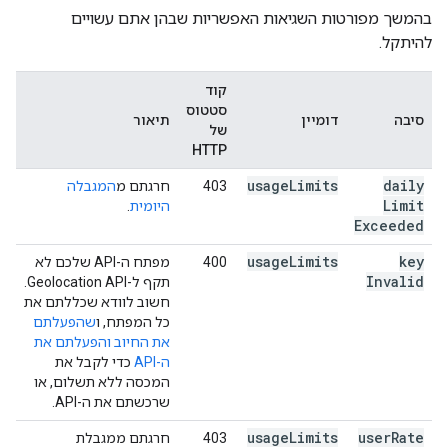
בהמשך מפורטות השגיאות האפשריות שבהן אתם עשויים
להיתקל.
קוד
סטטוס
סיבה
דומיין
תיאור
של
HTTP
usage
Limits
daily
403
חרגתם מ
המגבלה
Limit
היומית
.
Exceeded
usage
Limits
key
400
מפתח ה-API שלכם לא
Invalid
תקף ל-Geolocation API.
חשוב לוודא שכללתם את
כל המפתח, ו
שהפעלתם
את החיוב והפעלתם את
ה-API
כדי לקבל את
המכסה ללא תשלום, או
שרכשתם את ה-API.
usage
Limits
user
Rate
403
חרגתם ממגבלת