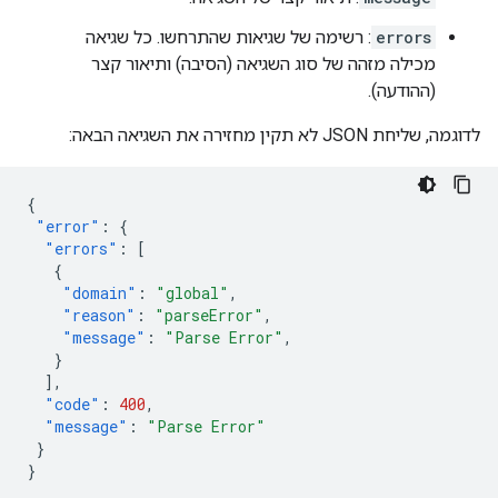
errors
: רשימה של שגיאות שהתרחשו. כל שגיאה
מכילה מזהה של סוג השגיאה (הסיבה) ותיאור קצר
(ההודעה).
לדוגמה, שליחת JSON לא תקין מחזירה את השגיאה הבאה:
{
"error"
:
{
"errors"
:
[
{
"domain"
:
"global"
,
"reason"
:
"parseError"
,
"message"
:
"Parse Error"
,
}
],
"code"
:
400
,
"message"
:
"Parse Error"
}
}