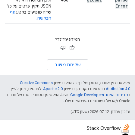
400
תוכן הבקשה הוא לא
Error
JSON תקין. פרטים על כל
שדה מופיעים בקטע
גוף
הבקשה
.
המידע עזר לך?
שליחת משוב
אלא אם צוין אחרת, התוכן של דף זה הוא ברישיון
Creative Commons
Attribution 4.0
ודוגמאות הקוד הן ברישיון
Apache 2.0
. לפרטים, ניתן לעיין
ב
מדיניות האתר Google Developers‏
.‏ Java הוא סימן מסחרי רשום של חברת
Oracle ו/או של השותפים העצמאיים שלה.
עדכון אחרון: 2026-07-12 (שעון UTC).
Stack Overflow