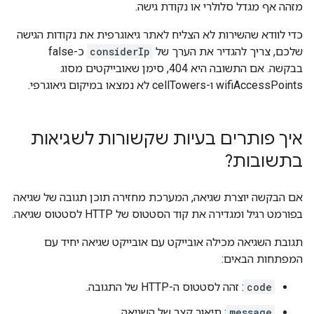
מזהה אף מגדל סלולרי או נקודת גישה.
כדי לוודא שהשירות לא הצליח לאתר גיאוגרפית את נקודות הגישה
שלכם, צריך להגדיר את הערך של
considerIp
כ-false
בבקשה. אם התשובה היא 404, סימן שאובייקטים מסוג
wifiAccessPoints ו-cellTowers לא נמצאו במיקום גיאוגרפי.
איך פותרים בעיות שקשורות לשגיאות
בתשובות?
אם הבקשה יוצרת שגיאה, המערכת מחזירה תוכן תגובה של שגיאה
בפורמט רגיל ומגדירה את קוד הסטטוס של HTTP לסטטוס שגיאה.
תגובת השגיאה מכילה אובייקט עם אובייקט שגיאה יחיד עם
המפתחות הבאים:
code
: זהה לסטטוס ה-HTTP של התגובה.
message
: תיאור קצר של השגיאה.