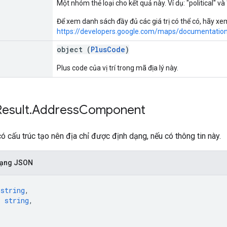
Một nhóm thẻ loại cho kết quả này. Ví dụ: "political" v
Để xem danh sách đầy đủ các giá trị có thể có, hãy x
https://developers.google.com/maps/documentation
object (
PlusCode
)
Plus code của vị trí trong mã địa lý này.
Result
.
Address
Component
ó cấu trúc tạo nên địa chỉ được định dạng, nếu có thông tin này.
 dạng JSON
 
string
,
: 
string
,