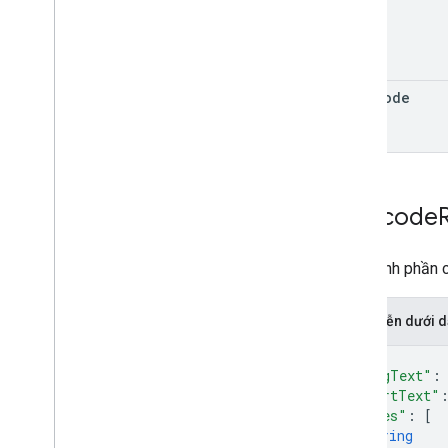
plus
Code
Geocode
Các thành phần c
Biểu diễn dưới
{
"longText"
:
"shortText"
"types"
: 
[
string