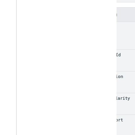
Trường
place
place
Id
location
granularity
viewport