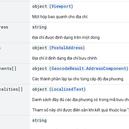
object (
Viewport
)
Một hộp bao quanh cho địa chỉ.
ress
string
Địa chỉ được định dạng trên một dòng.
s
object (
PostalAddress
)
Địa chỉ ở định dạng địa chỉ bưu chính.
nents[]
object (
GeocodeResult.AddressComponent
)
Các thành phần lặp lại cho từng cấp độ địa phương.
calities[]
object (
LocalizedText
)
Danh sách đầy đủ các địa phương có trong mã bưu ch
Tham số này chỉ được điền sẵn khi kết quả thuộc loại 
string