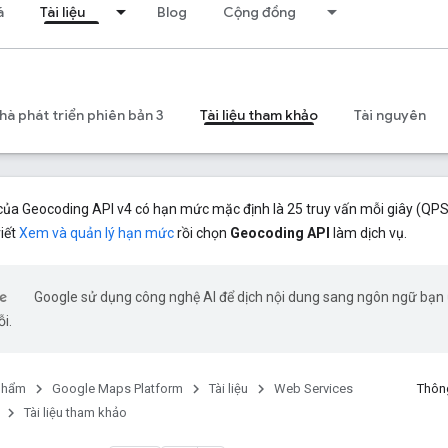
á
Tài liệu
Blog
Cộng đồng
à phát triển phiên bản 3
Tài liệu tham khảo
Tài nguyên
ủa Geocoding API v4 có hạn mức mặc định là 25 truy vấn mỗi giây (QPS)
iết
Xem và quản lý hạn mức
rồi chọn
Geocoding API
làm dịch vụ.
Google sử dụng công nghệ AI để dịch nội dung sang ngôn ngữ bạn ư
ỗi.
phẩm
Google Maps Platform
Tài liệu
Web Services
Thông
Tài liệu tham khảo