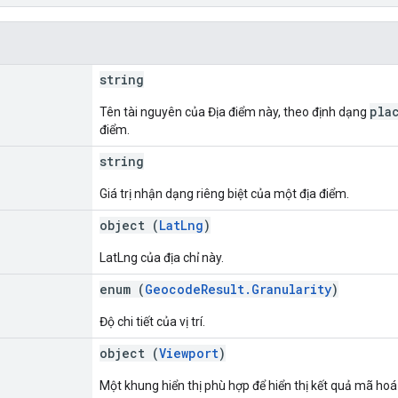
string
pla
Tên tài nguyên của Địa điểm này, theo định dạng
điểm.
string
Giá trị nhận dạng riêng biệt của một địa điểm.
object (
LatLng
)
LatLng của địa chỉ này.
enum (
GeocodeResult.Granularity
)
Độ chi tiết của vị trí.
object (
Viewport
)
Một khung hiển thị phù hợp để hiển thị kết quả mã hoá đ