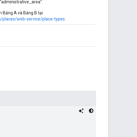
à "administrative_area".
em Bảng A và Bảng B tại
/places/web-service/place-types
.