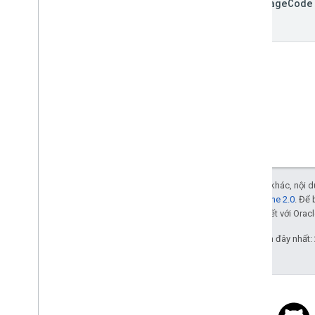
language
Code
Trừ phi có lưu ý khác, nội
Giấy phép Apache 2.0
. Để 
các đơn vị liên kết với Oracl
Cập nhật lần gần đây nhất: