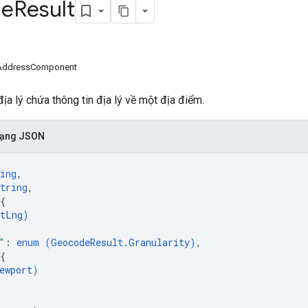
de
Result
AddressComponent
ịa lý chứa thông tin địa lý về một địa điểm.
 dạng JSON
ing
,
tring
,
{
tLng
)
"
: 
enum (
GeocodeResult.Granularity
)
,
{
ewport
)