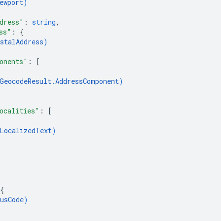
ewport
)
dress"
: 
string
,
ss"
: 
{
stalAddress
)
onents"
: 
[
GeocodeResult.AddressComponent
)
ocalities"
: 
[
LocalizedText
)
{
usCode
)