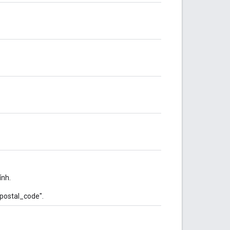
ính.
"postal_code".