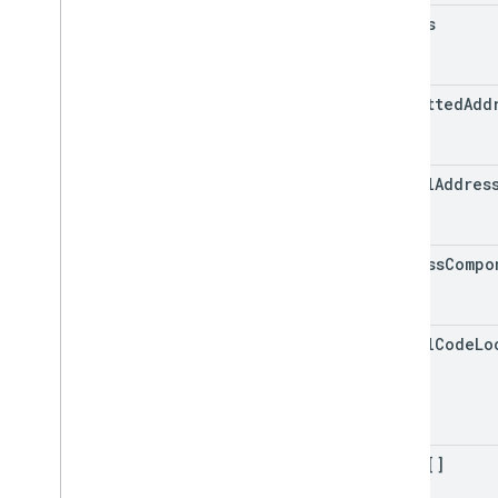
bounds
formatted
Add
postal
Addres
address
Compo
postal
Code
Lo
types[]