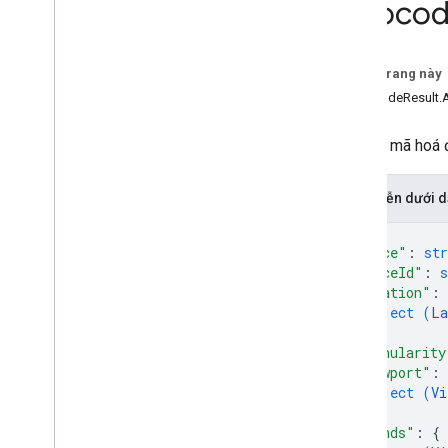
Geoco
Loại
Geocode
Address
Request
.
Location
Bias
Trên trang này
Geocode
Address
Response
GeocodeResult.
Geocode
Location
Response
Geocode
Result
Kết quả mã hoá đ
Geocode
Result
.
Granularity
Plus
Code
Biểu diễn dưới
v4beta
v4alpha
{
Loại dùng chung
"place"
: 
str
Tham chiếu RPC
"placeId"
: 
s
"location"
: 
object (
La
}
,
"granularity
"viewport"
: 
object (
Vi
}
,
"bounds"
: 
{