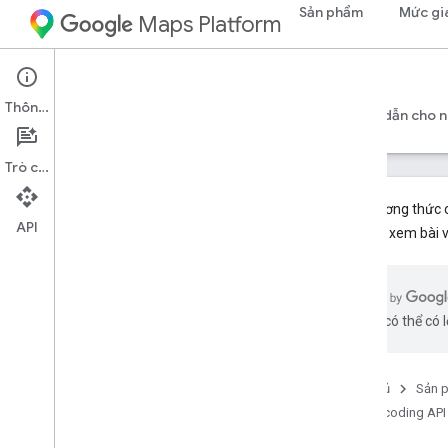
Sản phẩm
Mức gi
Maps Platform
Web Services
Geocoding API
Thông tin
Hướng dẫn cho nhà phát triển phiên bản 4
Hướng dẫn cho nh
Trò chuyện
Các phương thức c
API
hơn, hãy xem bài v
Thông tin tham khảo về REST
Tổng quan
v4
bằng AI có thể có l
Tài nguyên REST
geocode
.
address
geocode
.
destinations
Trang chủ
Sản 
geocode
.
location
Geocoding API
geocode
.
places