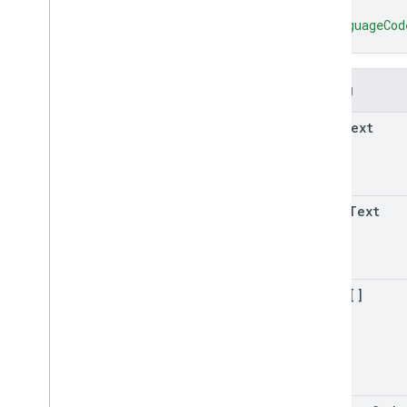
]
,
"languageCod
}
Trường
long
Text
short
Text
types[]