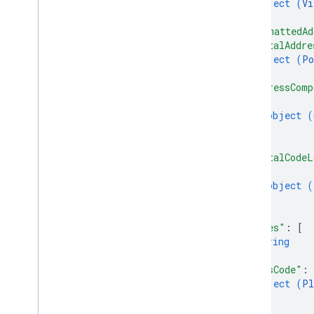
object (
Vi
}
,
"formattedAd
"postalAddre
object (
Po
}
,
"addressComp
{
object (
}
]
,
"postalCodeL
{
object (
}
]
,
"types"
: 
[
string
]
,
"plusCode"
: 
object (
Pl
}
}