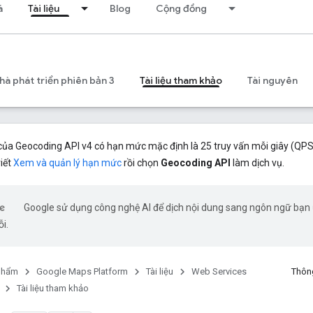
á
Tài liệu
Blog
Cộng đồng
à phát triển phiên bản 3
Tài liệu tham khảo
Tài nguyên
ủa Geocoding API v4 có hạn mức mặc định là 25 truy vấn mỗi giây (QPS)
iết
Xem và quản lý hạn mức
rồi chọn
Geocoding API
làm dịch vụ.
Google sử dụng công nghệ AI để dịch nội dung sang ngôn ngữ bạn ư
ỗi.
phẩm
Google Maps Platform
Tài liệu
Web Services
Thông
Tài liệu tham khảo