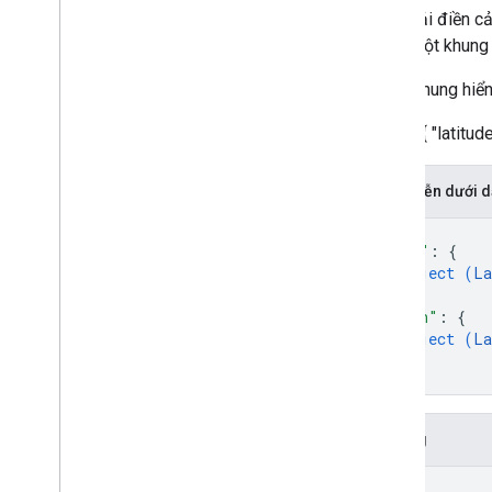
Bạn phải điền c
trên). Một khung 
Ví dụ: khung hiể
{ "low": { "latitu
Biểu diễn dưới
{
"low"
: 
{
object (
La
}
,
"high"
: 
{
object (
La
}
}
Trường
low