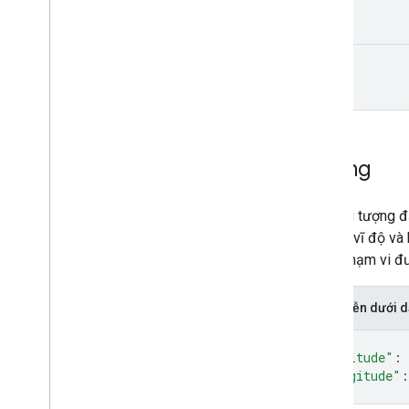
high
Lat
Lng
Một đối tượng đạ
biểu thị vĩ độ v
trong phạm vi đ
Biểu diễn dưới
{
"latitude"
: 
"longitude"
:
}