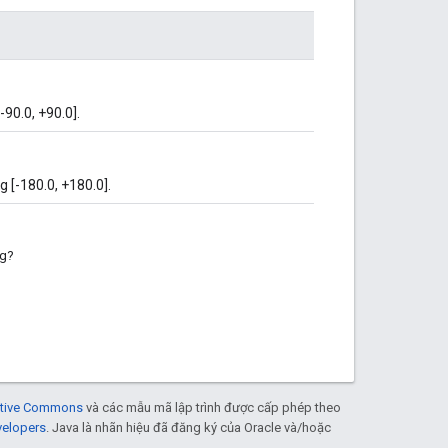
-90.0, +90.0].
g [-180.0, +180.0].
ng?
eative Commons
và các mẫu mã lập trình được cấp phép theo
velopers
. Java là nhãn hiệu đã đăng ký của Oracle và/hoặc