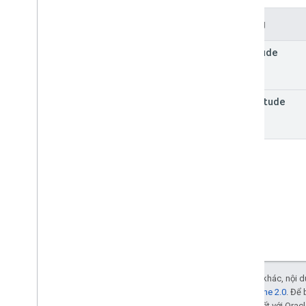
Trường
latitude
longitude
Trừ phi có lưu ý khác, nội
Giấy phép Apache 2.0
. Để 
các đơn vị liên kết với Oracl