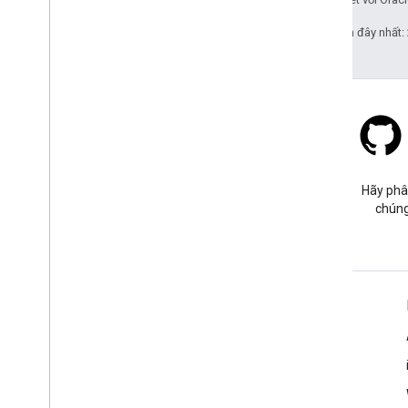
Cập nhật lần gần đây nhất:
Stack Overflow
Đặt câu hỏi trong thẻ google-
Hãy phâ
maps.
chúng
Tìm hiểu thêm
Câu hỏi thường gặp
Trình khám phá các chức năng
Các phương pháp hay nhất về bảo mật API