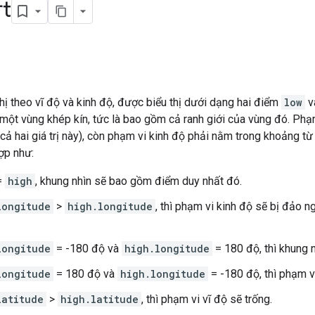
t
hị theo vĩ độ và kinh độ, được biểu thị dưới dạng hai điểm
low
v
 một vùng khép kín, tức là bao gồm cả ranh giới của vùng đó. Ph
ả hai giá trị này), còn phạm vi kinh độ phải nằm trong khoảng từ 
ợp như:
=
high
, khung nhìn sẽ bao gồm điểm duy nhất đó.
longitude
>
high.longitude
, thì phạm vi kinh độ sẽ bị đảo 
longitude
= -180 độ và
high.longitude
= 180 độ, thì khung 
longitude
= 180 độ và
high.longitude
= -180 độ, thì phạm vi
latitude
>
high.latitude
, thì phạm vi vĩ độ sẽ trống.