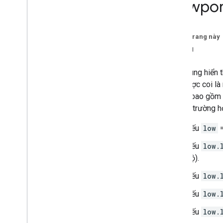
Viewpor
Postal
Address (Địa chỉ bưu điện)
Khung nhìn
Tham chiếu RPC
Trên trang này
LatLng
Một khung hiển t
nhìn được coi là
90 độ (bao gồm c
Một số trường h
Nếu
low
Nếu
low.
độ).
Nếu
low.
Nếu
low.
Nếu
low.