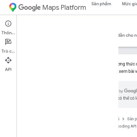
Sản phẩm
Mức gi
Maps Platform
Web Services
Geocoding API
Thông tin
Hướng dẫn cho nhà phát triển phiên bản 4
Hướng dẫn cho nh
Trò chuyện
Các phương thức c
API
hơn, hãy xem bài v
Thông tin tham khảo về REST
Tổng quan
v4
bằng AI có thể có l
v4beta
v4alpha
Loại dùng chung
Trang chủ
Sản 
Loại
Geocoding API
Localized
Text