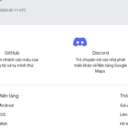
 2026-02-11 UTC.
GitHub
Discord
n nhánh các mẫu của
Trò chuyện với các nhà phát
 tôi và tự mình thử.
triển khác về Nền tảng Google
Maps.
Nền tảng
Thô
Android
Giá 
iOS
Liên
Web
Hỗ t