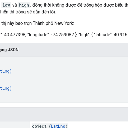
ả
low
và
high
, đồng thời không được để trống hộp được biểu th
hiển thị trống sẽ dẫn đến lỗi.
n thị này bao trọn Thành phố New York:
de": 40.477398, "longitude": -74.259087 }, "high": { "latitude": 40.91
 dạng JSON
tLng
)
tLng
)
object (
LatLng
)