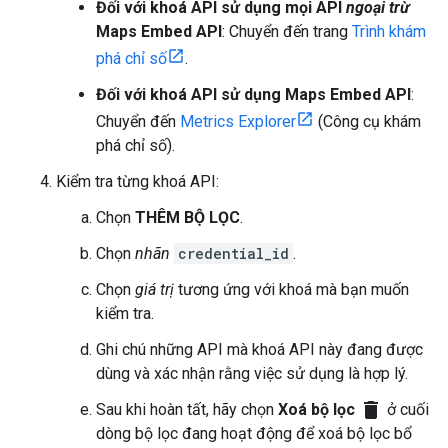
Đối với khoá API sử dụng mọi API
ngoại trừ
Maps Embed API
: Chuyển đến trang
Trình khám
phá chỉ số
.
Đối với khoá API sử dụng Maps Embed API
:
Chuyển đến
Metrics Explorer
(Công cụ khám
phá chỉ số).
Kiểm tra từng khoá API:
Chọn
THÊM BỘ LỌC
.
Chọn
nhãn
credential_id
.
Chọn
giá trị
tương ứng với khoá mà bạn muốn
kiểm tra.
Ghi chú những API mà khoá API này đang được
dùng và xác nhận rằng việc sử dụng là hợp lý.
delete
Sau khi hoàn tất, hãy chọn
Xoá bộ lọc
ở cuối
dòng bộ lọc đang hoạt động để xoá bộ lọc bổ