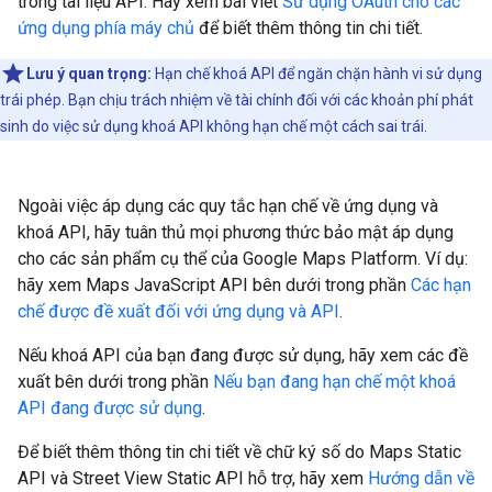
trong tài liệu API. Hãy xem bài viết
Sử dụng OAuth cho các
ứng dụng phía máy chủ
để biết thêm thông tin chi tiết.
Lưu ý quan trọng:
Hạn chế khoá API để ngăn chặn hành vi sử dụng
trái phép. Bạn chịu trách nhiệm về tài chính đối với các khoản phí phát
sinh do việc sử dụng khoá API không hạn chế một cách sai trái.
Ngoài việc áp dụng các quy tắc hạn chế về ứng dụng và
khoá API, hãy tuân thủ mọi phương thức bảo mật áp dụng
cho các sản phẩm cụ thể của Google Maps Platform. Ví dụ:
hãy xem Maps JavaScript API bên dưới trong phần
Các hạn
chế được đề xuất đối với ứng dụng và API
.
Nếu khoá API của bạn đang được sử dụng, hãy xem các đề
xuất bên dưới trong phần
Nếu bạn đang hạn chế một khoá
API đang được sử dụng
.
Để biết thêm thông tin chi tiết về chữ ký số do Maps Static
API và Street View Static API hỗ trợ, hãy xem
Hướng dẫn về