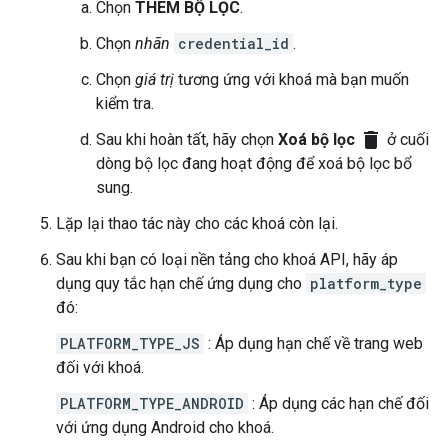
Chọn
THÊM BỘ LỌC
.
Chọn
nhãn
credential_id
.
Chọn
giá trị
tương ứng với khoá mà bạn muốn
kiểm tra.
delete
Sau khi hoàn tất, hãy chọn
Xoá bộ lọc
ở cuối
dòng bộ lọc đang hoạt động để xoá bộ lọc bổ
sung.
Lặp lại thao tác này cho các khoá còn lại.
Sau khi bạn có loại nền tảng cho khoá API, hãy áp
dụng quy tắc hạn chế ứng dụng cho
platform_type
đó:
PLATFORM_TYPE_JS
: Áp dụng hạn chế về trang web
đối với khoá.
PLATFORM_TYPE_ANDROID
: Áp dụng các hạn chế đối
với ứng dụng Android cho khoá.