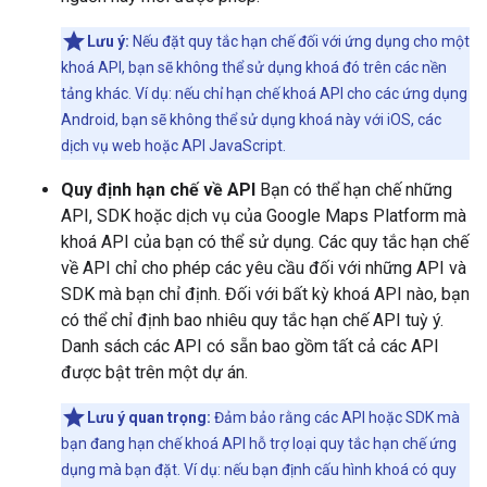
Lưu ý:
Nếu đặt quy tắc hạn chế đối với ứng dụng cho một
khoá API, bạn sẽ không thể sử dụng khoá đó trên các nền
tảng khác. Ví dụ: nếu chỉ hạn chế khoá API cho các ứng dụng
Android, bạn sẽ không thể sử dụng khoá này với iOS, các
dịch vụ web hoặc API JavaScript.
Quy định hạn chế về API
Bạn có thể hạn chế những
API, SDK hoặc dịch vụ của Google Maps Platform mà
khoá API của bạn có thể sử dụng. Các quy tắc hạn chế
về API chỉ cho phép các yêu cầu đối với những API và
SDK mà bạn chỉ định. Đối với bất kỳ khoá API nào, bạn
có thể chỉ định bao nhiêu quy tắc hạn chế API tuỳ ý.
Danh sách các API có sẵn bao gồm tất cả các API
được bật trên một dự án.
Lưu ý quan trọng:
Đảm bảo rằng các API hoặc SDK mà
bạn đang hạn chế khoá API hỗ trợ loại quy tắc hạn chế ứng
dụng mà bạn đặt. Ví dụ: nếu bạn định cấu hình khoá có quy