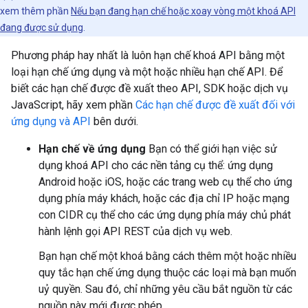
xem thêm phần
Nếu bạn đang hạn chế hoặc xoay vòng một khoá API
đang được sử dụng
.
Phương pháp hay nhất là luôn hạn chế khoá API bằng một
loại hạn chế ứng dụng và một hoặc nhiều hạn chế API. Để
biết các hạn chế được đề xuất theo API, SDK hoặc dịch vụ
JavaScript, hãy xem phần
Các hạn chế được đề xuất đối với
ứng dụng và API
bên dưới.
Hạn chế về ứng dụng
Bạn có thể giới hạn việc sử
dụng khoá API cho các nền tảng cụ thể: ứng dụng
Android hoặc iOS, hoặc các trang web cụ thể cho ứng
dụng phía máy khách, hoặc các địa chỉ IP hoặc mạng
con CIDR cụ thể cho các ứng dụng phía máy chủ phát
hành lệnh gọi API REST của dịch vụ web.
Bạn hạn chế một khoá bằng cách thêm một hoặc nhiều
quy tắc hạn chế ứng dụng thuộc các loại mà bạn muốn
uỷ quyền. Sau đó, chỉ những yêu cầu bắt nguồn từ các
nguồn này mới được phép.