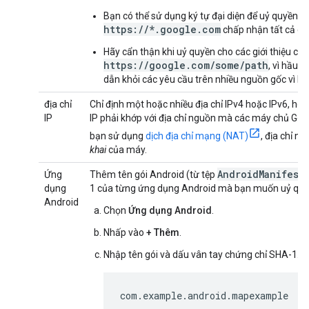
Bạn có thể sử dụng ký tự đại diện để uỷ quyền ch
https://*.google.com
chấp nhận tất cả cá
Hãy cẩn thận khi uỷ quyền cho các giới thiệu có 
https://google.com/some/path
, vì hầu 
dẫn khỏi các yêu cầu trên nhiều nguồn gốc vì lý 
địa chỉ
Chỉ định một hoặc nhiều địa chỉ IPv4 hoặc IPv6, ho
IP
IP phải khớp với địa chỉ nguồn mà các máy chủ Go
bạn sử dụng
dịch địa chỉ mạng (NAT)
, địa chỉ n
khai
của máy.
AndroidManifest
Ứng
Thêm tên gói Android (từ tệp
dụng
1 của từng ứng dụng Android mà bạn muốn uỷ quy
Android
Chọn
Ứng dụng Android
.
Nhấp vào
+ Thêm
.
Nhập tên gói và dấu vân tay chứng chỉ SHA-1. Ví
com.example.android.mapexample