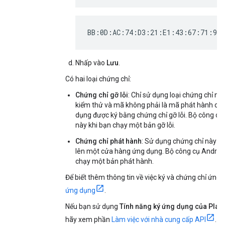
BB:0D:AC:74:D3:21:E1:43:67:71:9B
Nhấp vào
Lưu
.
Có hai loại chứng chỉ:
Chứng chỉ gỡ lỗi
: Chỉ sử dụng loại chứng chỉ 
kiểm thử và mã không phải là mã phát hành côn
dụng được ký bằng chứng chỉ gỡ lỗi. Bộ công cụ
này khi bạn chạy một bản gỡ lỗi.
Chứng chỉ phát hành
: Sử dụng chứng chỉ này k
lên một cửa hàng ứng dụng. Bộ công cụ Android
chạy một bản phát hành.
Để biết thêm thông tin về việc ký và chứng chỉ ứn
ứng dụng
.
Nếu bạn sử dụng
Tính năng ký ứng dụng của Play
hãy xem phần
Làm việc với nhà cung cấp API
. N