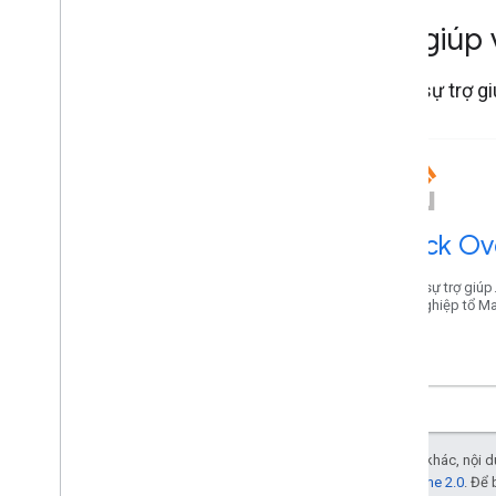
Trợ giúp
Nhận sự trợ gi
Stack Ov
Nhận sự trợ giúp.
Tạo nghiệp tổ M
Trừ phi có lưu ý khác, nội
Giấy phép Apache 2.0
. Để 