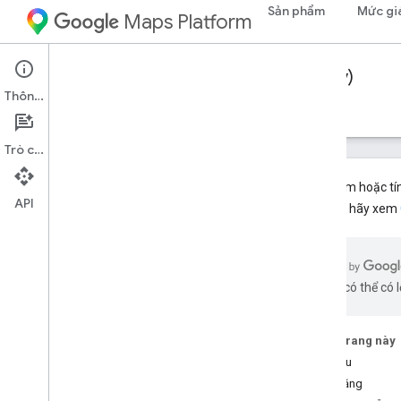
Sản phẩm
Mức gi
Maps Platform
Web Services
Directions API (Legacy)
Thông tin
Hướng dẫn
Tài nguyên
Trò chuyện
Sản phẩm hoặc tính
API
mới hơn, hãy xem
Directions API (Cũ)
Tổng quan
Bắt đầu
bằng AI có thể có l
Thiết lập
Thiết lập dự án Google Cloud
Trên trang này
Sử dụng khoá API
Bắt đầu
Tính năng