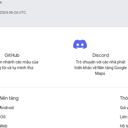
e.
 2024-06-26 UTC.
GitHub
Discord
n nhánh các mẫu của
Trò chuyện với các nhà phát
 tôi và tự mình thử.
triển khác về Nền tảng Google
Maps.
Nền tảng
Thô
Android
Giá 
iOS
Liên
Web
Hỗ t