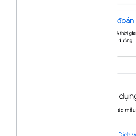
Dự đoán 
Trả về thời gi
tuyến đường.
Ứng dụn
Chạy các mẫu 
Maps.
Dịch v