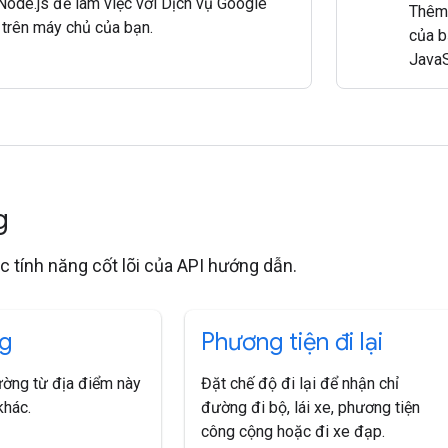
Node.js để làm việc với Dịch vụ Google
Thêm 
trên máy chủ của bạn.
của b
JavaS
ng
c tính năng cốt lõi của API hướng dẫn.
g
Phương tiện đi lại
ường từ địa điểm này
Đặt chế độ đi lại để nhận chỉ
khác.
đường đi bộ, lái xe, phương tiện
công cộng hoặc đi xe đạp.