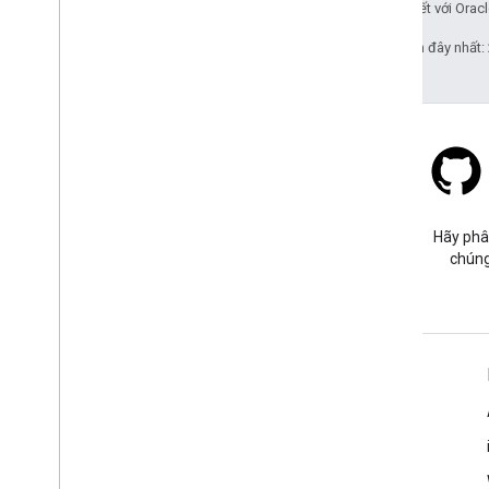
các đơn vị liên kết với Oracl
Cập nhật lần gần đây nhất:
Stack Overflow
Đặt câu hỏi trong thẻ google-
Hãy phâ
maps.
chúng
Tìm hiểu thêm
Câu hỏi thường gặp
Trình khám phá các chức năng
Các phương pháp hay nhất về bảo mật API