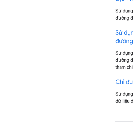
directions
Sử dụng
đường đi
directions
Sử dụn
đường
Sử dụng
đường đ
tham chi
directions
Chỉ đ
Sử dụng
dữ liệu 