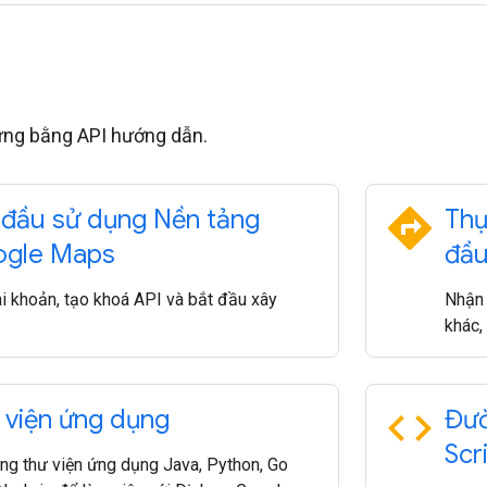
ựng bằng API hướng dẫn.
directions
 đầu sử dụng Nền tảng
Thự
gle Maps
đầu
ài khoản, tạo khoá API và bắt đầu xây
Nhận 
khác,
code
 viện ứng dụng
Đườ
Scr
ng thư viện ứng dụng Java, Python, Go