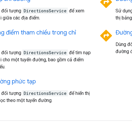
directions
 đối tượng
DirectionsService
để xem
Sử dụng
 giữa các địa điểm.
thị bảng
directions
g điểm tham chiếu trong chỉ
Đường
Dùng đố
đường đ
 đối tượng
DirectionsService
để tìm nạp
i cho một tuyến đường, bao gồm cả điểm
ếu.
ường phức tạp
 đối tượng
DirectionsService
để hiển thị
dọc theo một tuyến đường.