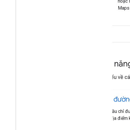
hoặc 
Maps 
Tính nă
Tìm hiểu về cá
Chỉ đườn
Yêu cầu chỉ đ
đến địa điểm 