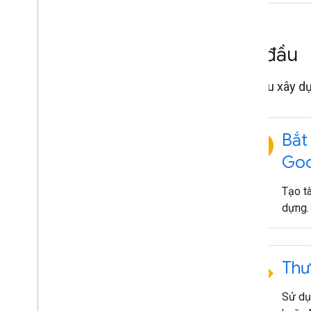
Bắt đầu
Bắt đầu xây d
explore
Bắt
Goo
Tạo t
dựng.
code
Thư
Sử dụ