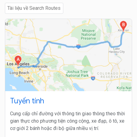
Tuyến tính
Cung cấp chỉ đường với thông tin giao thông theo thời
gian thực cho phương tiện công cộng, xe đạp, ô tô, xe
cơ giới 2 bánh hoặc đi bộ giữa nhiều vị trí.