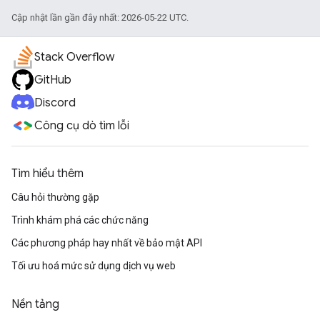
Cập nhật lần gần đây nhất: 2026-05-22 UTC.
Stack Overflow
GitHub
Discord
Công cụ dò tìm lỗi
Tìm hiểu thêm
Câu hỏi thường gặp
Trình khám phá các chức năng
Các phương pháp hay nhất về bảo mật API
Tối ưu hoá mức sử dụng dịch vụ web
Nền tảng