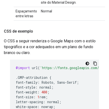
site do Material Design.
Espaçamento
Normal
entre letras
CSS de exemplo
O CSS a seguir renderiza o Google Maps com o estilo
tipográfico e a cor adequados em um plano de fundo
branco ou claro.
@import
url
(
'https://fonts.googleapis.com/css2?
.
GMP
-
attribution
{
font
-
family
:
Roboto
,
Sans
-
Serif
;
font
-
style
:
normal
;
font
-
weight
:
400
;
font
-
size
:
1
rem
;
letter
-
spacing
:
normal
;
white
-
space
:
nowrap
;