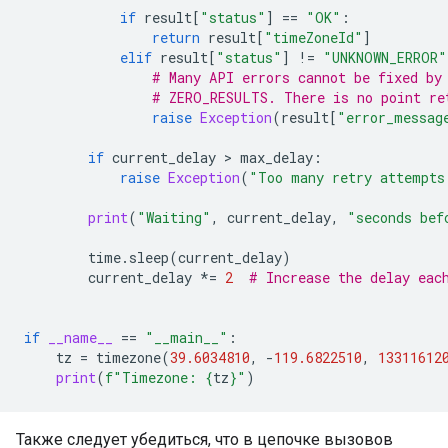
if
result
[
"status"
]
==
"OK"
:
return
result
[
"timeZoneId"
]
elif
result
[
"status"
]
!=
"UNKNOWN_ERROR"
# Many API errors cannot be fixed by
# ZERO_RESULTS. There is no point re
raise
Exception
(
result
[
"error_messag
if
current_delay
>
max_delay
:
raise
Exception
(
"Too many retry attempts
print
(
"Waiting"
,
current_delay
,
"seconds bef
time
.
sleep
(
current_delay
)
current_delay
*=
2
# Increase the delay eac
if
__name__
==
"__main__"
:
tz
=
timezone
(
39.6034810
,
-
119.6822510
,
13311612
print
(
f
"Timezone: 
{
tz
}
"
)
Также следует убедиться, что в цепочке вызовов