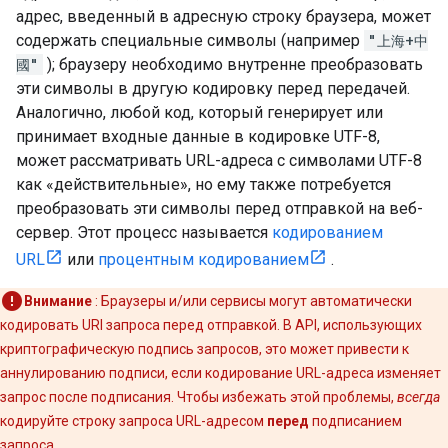
адрес, введенный в адресную строку браузера, может
содержать специальные символы (например
"上海+中
國"
); браузеру необходимо внутренне преобразовать
эти символы в другую кодировку перед передачей.
Аналогично, любой код, который генерирует или
принимает входные данные в кодировке UTF-8,
может рассматривать URL-адреса с символами UTF-8
как «действительные», но ему также потребуется
преобразовать эти символы перед отправкой на веб-
сервер. Этот процесс называется
кодированием
URL
или
процентным кодированием
.
Внимание
: Браузеры и/или сервисы могут автоматически
кодировать URI запроса перед отправкой. В API, использующих
криптографическую подпись запросов, это может привести к
аннулированию подписи, если кодирование URL-адреса изменяет
запрос после подписания. Чтобы избежать этой проблемы,
всегда
кодируйте строку запроса URL-адресом
перед
подписанием
запроса.