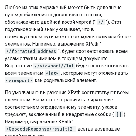
Любое из этих выражений может быть дополнено
путем добавления подстановочного знака,
обозначаемого двойной косой чертой ("
//
"). Этот
подстановочный знак указывает, что в
промежуточном пути может совпадать ноль или более
элементов. Например, выражение XPath "
//formatted_address
", будет соответствовать всем
узлам с таким именем в текущем документе.
Выражение
//viewport//lat
будет соответствовать
всем элементам
<lat>
, которые могут отслеживать
<viewport>
как родительский элемент.
По умолчанию выражения XPath соответствуют всем
элементам. Вы можете ограничить выражение
соответствием определенному элементу, указав
предикат
, заключенный в квадратные скобки (
[]
).
Например, выражение XPath "
/GeocodeResponse/result[2]
всегда возвращает