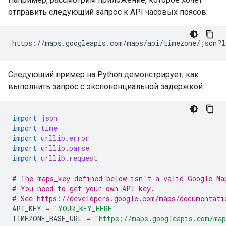
отправить следующий запрос к API часовых поясов:
https://maps.googleapis.com/maps/api/timezone/json?l
Следующий пример на Python демонстрирует, как
выполнить запрос с экспоненциальной задержкой:
import
json
import
time
import
urllib.error
import
urllib.parse
import
urllib.request
# The maps_key defined below isn't a valid Google Ma
# You need to get your own API key.
# See https://developers.google.com/maps/documentati
API_KEY
=
"YOUR_KEY_HERE"
TIMEZONE_BASE_URL
=
"https://maps.googleapis.com/map