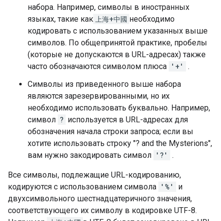
набора. Например, символы в иностранных
языках, такие как
上海+中國
необходимо
кодировать с использованием указанных выше
символов. По общепринятой практике, пробелы
(которые не допускаются в URL-адресах) также
часто обозначаются символом плюса
'+'
.
Символы из приведенного выше набора
являются зарезервированными, но их
необходимо использовать буквально. Например,
символ
?
используется в URL-адресах для
обозначения начала строки запроса; если вы
хотите использовать строку "? and the Mysterions",
вам нужно закодировать символ
'?'
.
Все символы, подлежащие URL-кодированию,
кодируются с использованием символа
'%'
и
двухсимвольного шестнадцатеричного значения,
соответствующего их символу в кодировке UTF-8.