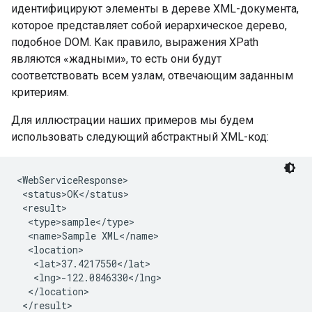
идентифицируют элементы в дереве XML-документа,
которое представляет собой иерархическое дерево,
подобное DOM. Как правило, выражения XPath
являются «жадными», то есть они будут
соответствовать всем узлам, отвечающим заданным
критериям.
Для иллюстрации наших примеров мы будем
использовать следующий абстрактный XML-код:
<WebServiceResponse>

 <status>OK</status>

 <result>

  <type>sample</type>

  <name>Sample XML</name>

  <location>

   <lat>37.4217550</lat>

   <lng>-122.0846330</lng>

  </location>

 </result>
