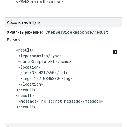
    </WebServiceResponse>

Абсолютный Путь
/WebServiceResponse/result
XPath-выражение:
"
"
Выбор:
    <result>

     <type>sample</type>

     <name>Sample XML</name>

     <location>

      <lat>37.4217550</lat>

      <lng>-122.0846330</lng>

     </location>

    </result>

    <result>

     <message>The secret message</message>

    </result>
