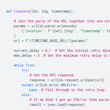
def
timezone
(
lat
,
lng
,
timestamp
):
# Join the parts of the URL together into one st
params
=
urllib
.
parse
.
urlencode
(
{
"location"
:
f
"
{
lat
}
,
{
lng
}
"
,
"timestamp"
:
t
)
url
=
f
"
{
TIMEZONE_BASE_URL
}
?
{
params
}
"
current_delay
=
0.1
# Set the initial retry del
max_delay
=
5
# Set the maximum retry delay to 
while
True
:
try
:
# Get the API response.
response
=
urllib
.
request
.
urlopen
(
url
)
except
urllib
.
error
.
URLError
:
pass
# Fall through to the retry loop.
else
:
# If we didn't get an IOError then parse
result
=
json
.
load
(
response
)