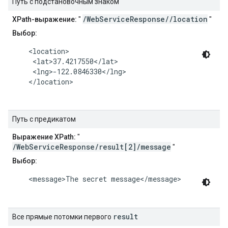
Путь с подстановочным знаком
/WebServiceResponse//location
XPath-выражение:
"
"
Выбор:
    <location>

     <lat>37.4217550</lat>

     <lng>-122.0846330</lng>

    </location>

Путь с предикатом
Выражение XPath:
"
/WebServiceResponse/result[2]/message
"
Выбор:
    <message>The secret message</message>

result
Все прямые потомки первого