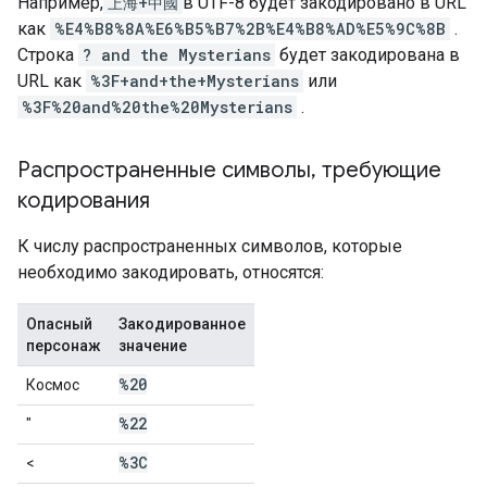
Например,
上海+中國
в UTF-8 будет закодировано в URL
как
%E4%B8%8A%E6%B5%B7%2B%E4%B8%AD%E5%9C%8B
.
Строка
? and the Mysterians
будет закодирована в
URL как
%3F+and+the+Mysterians
или
%3F%20and%20the%20Mysterians
.
Распространенные символы
,
требующие
кодирования
К числу распространенных символов, которые
необходимо закодировать, относятся:
Опасный
Закодированное
персонаж
значение
%20
Космос
%22
"
%3C
<