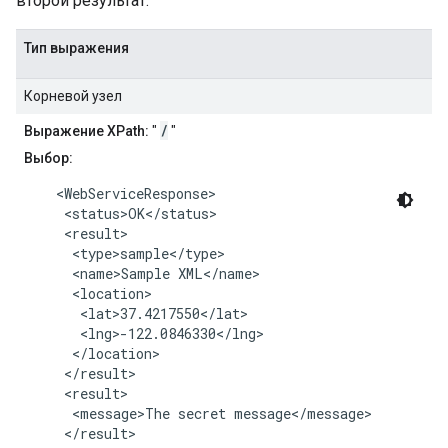
второй результат.
Тип выражения
Корневой узел
/
Выражение XPath:
"
"
Выбор:
    <WebServiceResponse>

     <status>OK</status>

     <result>

      <type>sample</type>

      <name>Sample XML</name>

      <location>

       <lat>37.4217550</lat>

       <lng>-122.0846330</lng>

      </location>

     </result>

     <result>

      <message>The secret message</message>

     </result>
