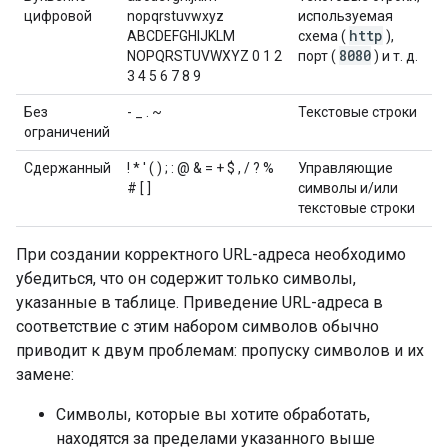
цифровой
nopqrstuvwxyz
используемая
http
ABCDEFGHIJKLM
схема (
),
8080
NOPQRSTUVWXYZ 0 1 2
порт (
) и т. д.
3 4 5 6 7 8 9
Без
- _ . ~
Текстовые строки
ограничений
Сдержанный
! * ' ( ) ; : @ & = + $ , / ? %
Управляющие
# [ ]
символы и/или
текстовые строки
При создании корректного URL-адреса необходимо
убедиться, что он содержит только символы,
указанные в таблице. Приведение URL-адреса в
соответствие с этим набором символов обычно
приводит к двум проблемам: пропуску символов и их
замене:
Символы, которые вы хотите обработать,
находятся за пределами указанного выше