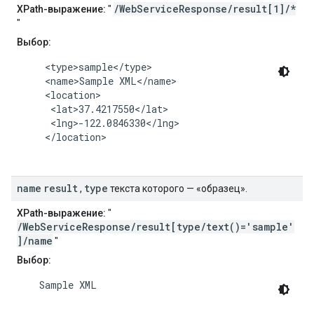
/WebServiceResponse/result[1]/*
XPath-выражение:
"
"
Выбор:
     <type>sample</type>

     <name>Sample XML</name>

     <location>

      <lat>37.4217550</lat>

      <lng>-122.0846330</lng>

     </location>

name
result
type
,
текста которого — «образец».
XPath-выражение:
"
/WebServiceResponse/result[type/text()='sample'
]/name
"
Выбор:
    Sample XML
